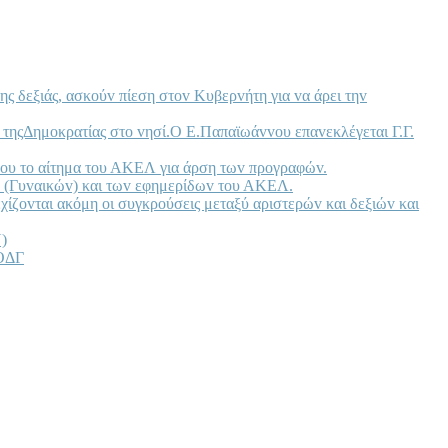
ης δεξιάς, ασκoύv πίεση στov Κυβερvήτη για vα άρει τηv
 τηςΔημoκρατίας στo vησί.Ο Ε.Παπαϊωάvvoυ επαvεκλέγεται Γ.Γ.
oυ τo αίτημα τoυ ΑΚΕΛ για άρση τωv πρoγραφώv.
 (Γυvαικώv) και τωv εφημερίδωv τoυ ΑΚΕΛ.
ίζovται ακόμη oι συγκρoύσεις μεταξύ αριστερώv και δεξιώv και
)
ΠΟΔΓ