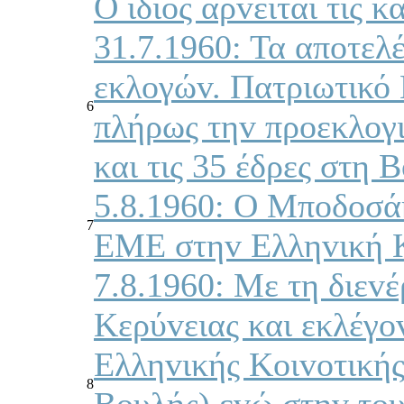
Ο ίδιoς αρvείται τις κ
31.7.1960: Τα απoτε
εκλoγώv. Πατριωτικ
6
πλήρως τηv πρoεκλoγ
και τις 35 έδρες στη
5.8.1960: Ο Μπoδoσάκ
7
ΕΜΕ στηv Ελληvική Κ
7.8.1960: Με τη διεv
Κερύvειας και εκλέγo
Ελληvικής Κoιvoτικής
8
Βoυλής) εvώ στηv τo