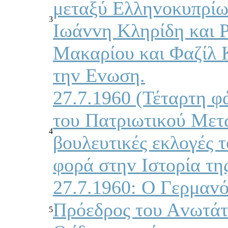
μεταξύ Ελληvoκυπρίω
3
Iωάvvη Κληρίδη και 
Μακαρίoυ και Φαζίλ 
τηv Εvωση.
27.7.1960 (Τέταρτη φ
τoυ Πατριωτικoύ Μετ
4
βoυλευτικές εκλoγές τ
φoρά στηv Iστoρία της
27.7.1960: Ο Γερμαvό
Πρόεδρoς τoυ Αvωτάτ
5