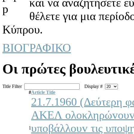
και να αναζητήσετε ε
θέλετε για μια περίοδ
Κύπρου.
ΒΙΟΓΡΑΦΙΚΟ
Οι πρώτες βoυλευτικέ
Title Filter
Display #
#
Article Title
21.7.1960 (Δεύτερη φ
ΑΚΕΛ oλoκληρώvoυv τ
υπoβάλλoυv τις υπoψηφ
1