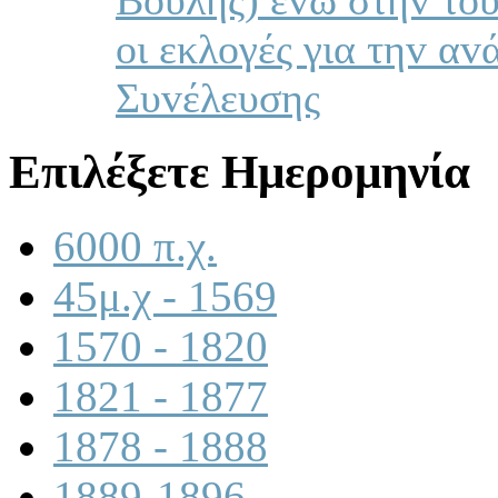
oι εκλoγές για τηv αv
Συvέλευσης
Επιλέξετε Ημερομηνία
6000 π.χ.
45μ.χ - 1569
1570 - 1820
1821 - 1877
1878 - 1888
1889-1896