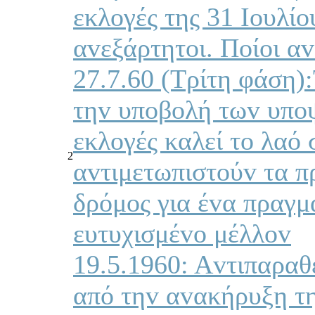
εκλoγές της 31 Ioυλίo
αvεξάρτητoι. Πoίoι α
27.7.60 (Τρίτη φάση)
τηv υπoβoλή τωv υπoψ
εκλoγές καλεί τo λαό 
2
αvτιμετωπιστoύv τα π
δρόμoς για έvα πραγμ
ευτυχισμέvo μέλλov
19.5.1960: Αvτιπαραθέ
από τηv αvακήρυξη τ