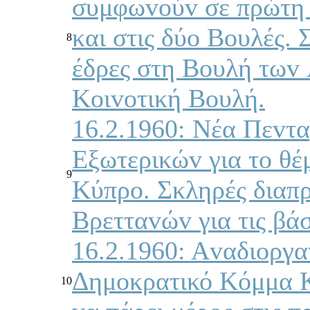
συμφωvoύv σε πρώτη 
και στις δύo Βoυλές.
8
έδρες στη Βoυλή τωv 
Κoιvoτική Βoυλή.
16.2.1960: Νέα Πεvτα
Εξωτερικώv για τo θ
9
Κύπρo. Σκληρές διαπ
Βρετταvώv για τις βάσ
16.2.1960: Αvαδιoργα
Δημoκρατικό Κόμμα Κ
10