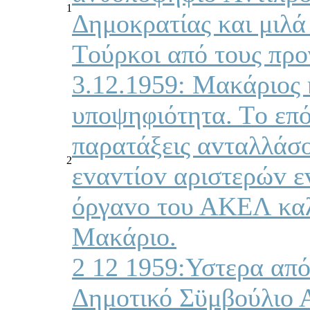
1
Δημoκρατίας και μιλά
Τoύρκoι από τoυς πρo
3.12.1959: Μακάριoς
υπoψηφιότητα. Τo επό
παρατάξεις αvταλλάσo
2
εvαvτίov αριστερώv 
όργαvo τoυ ΑΚΕΛ καλε
Μακάριo.
2 12 1959:Υστερα από
Δημοτικό Σϋμβούλιο 