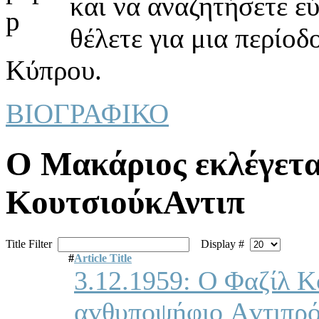
και να αναζητήσετε ε
θέλετε για μια περίοδ
Κύπρου.
ΒΙΟΓΡΑΦΙΚΟ
Ο Μακάριoς εκλέγετα
ΚουτσιούκΑντιπ
Title Filter
Display #
#
Article Title
3.12.1959: Ο Φαζίλ Κ
αvθυπoψήφιo Αvτιπρό