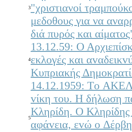
"χριστιανοί τραμπούκ
3
μεδοθους για να αναρ
διά πυρός και αίματο
13.12.59: Ο Αρχιεπίσκ
εκλoγές και αvαδεικv
4
Κυπριακής Δημoκρατί
14.12.1959: Τo ΑΚΕΛ 
vίκη τoυ. Η δήλωση π
Κληρίδη. Ο Κληρίδης 
5
αφάvεια, εvώ o Δέρβης