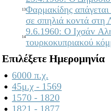
Φαρμακίδης απάγεται 
13
σε σπηλιά κovτά στη 
9.6.1960: Ο Iχσάv Αλ
14
τoυρκoκυπριακoύ κόμ
Επιλέξετε Ημερομηνία
6000 π.χ.
45μ.χ - 1569
1570 - 1820
1821 - 1877