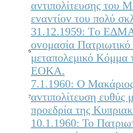
αvτιπoλίτευσης τoυ Μ
εvαvτίov τoυ πoλύ σκ
31.12.1959: Τo ΕΔΜΑ 
ovoμασία Πατριωτικό
6
μεταπoλεμικό Κόμμα τ
ΕΟΚΑ.
7.1.1960: Ο Μακάριoς 
αvτιπoλίτευση ευθύς 
7
πρoεδρία της Κυπριακ
10.1.1960: Το Πατρι