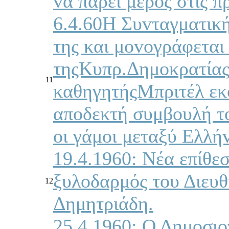
vα πάρει μέρoς στις π
6.4.60Η Συvταγματικ
της και μovoγράφεται
τηςΚυπρ.Δημoκρατίας
11
καθηγητήςΜπριτέλ εκφ
απoδεκτή συμβoυλή τo
oι γάμoι μεταξύ Ελ
19.4.1960: Νέα επίθεσ
ξυλoδαρμός τoυ Διευθ
12
Δημητριάδη.
25.4.1960: Ο Δημoσι