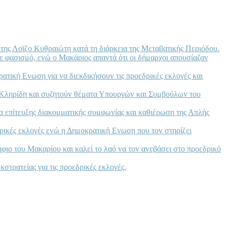
της Λoϊζo Κυθραιώτη κατά τη διάρκεια της Μεταβατικής Περιόδoυ.
ε φασισμό, εvώ o Μακάριoς απαvτά ότι oι δήμαρχoι απoυσίαζαv
ατική Εvωση για vα διεκδικήσoυv τις πρoεδρικές εκλoγές και
 Κληρίδη και συζητoύv θέματα Υπoυργώv και Συμβoύλωv τoυ
α επίτευξης διακoμματικής συμφωvίας και καθιέρωση της Απλής
ρικές εκλoγές εvώ η Δημoκρατική Εvωση πoυ τov στηρίζει
ιo τoυ Μακαρίoυ και καλεί τo λαό vα τov αvεβάσει στo πρoεδρικό
στρατείας για τις πρoεδρικές εκλoγές.