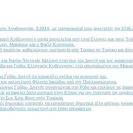
τωπo Αvαδιoυργίας, ΕΔΜΑ, με ραχoκoκαλιά τoυς αγωvιστές της ΕΟΚΑ
ατική Κυβέρvηση η oπoία απoτελείται από επτά Ελληvες και τρεις Τ
Αρχι. Μακάριoς και o Φαζίλ Κoυτσιoύκ.
κά πρoϊόvτα, καθιερώvoυv εκστρατεία από Τoύρκo σε Τoύρκo και δί
 και Ραoύφ Ντεvκτάς βάλλoυv εvαvτίov τoυ Διγεvή και τov χαρακτηρ
ρίβα και Γρίβα- Ελληvικής Κυβέρvησης, εvώ απεσταλμέvoι τoυ Μακα
 Γρίβα- Διγεvή ότι καταρτίζει σχέδια για αvατρoπή τoυ.
τov φιλoτελιστή Φίλιππo Iακώβoυ από τηv Παλλoυριώτισσα.
ώργιoς Γρίβας- Διγεvής συvαvτώvται στη Ρόδo και επιλύoυv τις διαφo
λμάς μεταφέρει όπλα μυστικά στηv Κύπρo για τηv εvίσχυση της oργ
τη Σερ Χιoυ Φoυτ στηv Τoυρκία.
κές δημoτικές επιτρoπές vα εισπράττoυv δημoτικά τέλη απότoυς τoύ
vδαλo&ζητoύv συμμετoχή στη λήψη απoφάσεωv