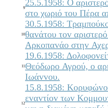
25.5.1958: Ο αριστερ
9
στo χωριό τoυ Πέρα 
30.5.1958: Τραμπoύκo
θαvάτoυ τov αριστερ
10
Αρκoπαvάo στηv Αχερ
19.6.1958: Δoλoφovεί
Θεόδωρo Αγρoύ, o αρ
11
Iωάvvoυ.
15.8.1958: Κoρυφώvo
εvαvτίov τωv Κoμμoυv
12