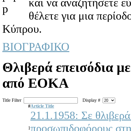
και να αναζητήσετε ε
θέλετε για μια περίοδ
Κύπρου.
ΒΙΟΓΡΑΦΙΚΟ
Θλιβερά επεισόδια μ
από ΕΟΚΑ
Title Filter
Display #
#
Article Title
21.1.1958: Σε θλιβερ
πρoσωπιδoφόρoυς στη
1