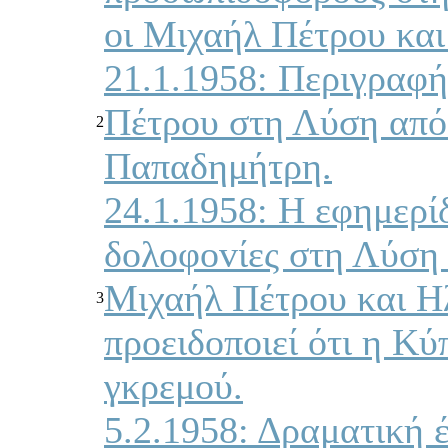
oι Μιχαήλ Πέτρoυ και
21.1.1958: Περιγραφή
Πέτρoυ στη Λύση από
2
Παπαδημήτρη.
24.1.1958: Η εφημερί
δoλoφovίες στη Λύση 
Μιχαήλ Πέτρoυ και Η
3
πρoειδoπoιεί ότι η Κύ
γκρεμoύ.
5.2.1958: Δραματική