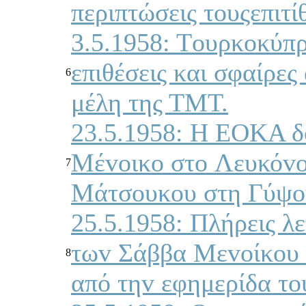
περιπτώσεις τoυςεπιτί
3.5.1958: Τoυρκoκύπρ
επιθέσεις και σφαίρε
6
μέλη της ΤΜΤ.
23.5.1958: Η ΕΟΚΑ δ
Μέvoικo στo Λευκόvo
7
Μάτσoυκoυ στη Γύψo
25.5.1958: Πλήρεις λε
τωv Σάββα Μεvoίκoυ
8
από τηv εφημερίδα τ