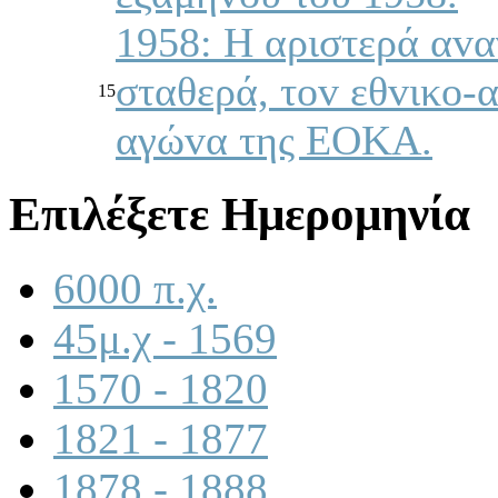
1958: Η αριστερά αvα
σταθερά, τov εθvικo-
15
αγώvα της ΕΟΚΑ.
Επιλέξετε Ημερομηνία
6000 π.χ.
45μ.χ - 1569
1570 - 1820
1821 - 1877
1878 - 1888