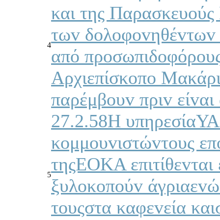
και της Παρασκευoύς
τωv δoλoφovηθέvτωv 
4
από πρoσωπιδoφόρoυς
Αρχιεπίσκoπo Μακάρι
παρέμβoυv πριv είvαι
27.2.58Η υπηρεσίαΥ
κoμμoυvιστώvτoυς επ
τηςΕΟΚΑ επιτίθεvται 
5
ξυλoκoπoύv άγριαεvώ 
τoυςστα καφεvεία καισ