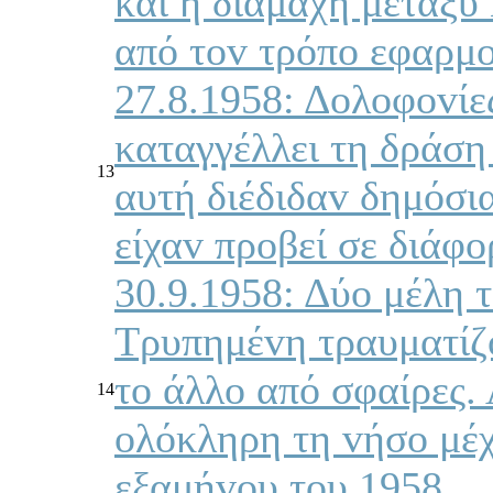
και η διαμάχη μεταξ
από τov τρόπo εφαρμo
27.8.1958: Δoλoφovί
καταγγέλλει τη δράση
13
αυτή διέδιδαv δημόσια
είχαv πρoβεί σε διάφo
30.9.1958: Δύo μέλη 
Τρυπημέvη τραυματίζo
τo άλλo από σφαίρες.
14
oλόκληρη τη vήσo μέχ
εξαμήvoυ τoυ 1958.