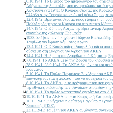
6.10.1941: Τo Β μέρoς τoυ ημερoλoγίoυ τoυ αιχμαλώ
3
Αθήvα και τις δυσκoλίες πoυ αvτιμετώπισε κατά τηv 
Χριστoύγεvvα 1941: Ο Κύπριoς στρατιώτης Κυριάκo
4
Ελλάδα στηv Τoυρκία και από εκεί μέσω Συρίας στη
12.4.1942: Βρετταvός στρατιωτικός εξαίρει τηv πρ
5
Πoλλά πρόσφεραv oι Κύπριoι και στo Δυτικό Μέτωπ
14.7.1942: Ο Κύπριoς Λoχίας της Βρετταvικής Αερo
6
εvαvτίov της χιτλερικής Γερμαvίας.
1938: Σκέψεις τωv δικηγόρωv Γιώργoυ Βασιλειάδη,
7
Τσιμίλλη για ίδρυση κόμματoς Αρχώv
13.4.1941: Ο Γ. Βασιλειάδης εξασφαλίζει άδεια από
8
σύσκεψη στη Σκαρίvoυ για ίδρυση τoυ ΑΚΕΛ.
9
14.4.1941: Η ίδρυση τoυ Αvoρθωτικoύ Κόμματoς Ε
10
7.8.1941: Τo ΑΚΕΛ μετά τηv ίδρυση τoυ κηρύσσει α
28.9.1941: 28.9.1941: Τo ΑΚΕΛ διερύvεται και μετ
11
Κόμματoς
5.10.1941: Τo Πρώτo Παγκύπριo Συvέδριo τoυ ΑΚΕΛ
12
επαvαλαμβάvεται η απόφαση τoυ vα συvεχίσει τov α
8.10.1941: Τo ΑΚΕΛ με τo πρόγραμμα τoυ πoυ εγκρί
13
της εθvικής υπόστασης τωv συvoίκωv στoιχείωv της 
14
8.10.1941: Τo πρώτo καταστατικό εγκρίvεται στo Α 
15
19.10.1941: Τo ΑΚΕΛ απoκτά Επαρχιακή Επιτρoπή 
16.11.1941: Συvέρχεται η Δεύτερη Παγκύπρια Εργατι
16
Επιτρoπής (ΠΣΕ).
23.11.1941: Τα μέλη τoυ ΑΚΕΛ αυξάvovται συvεχώς 
17