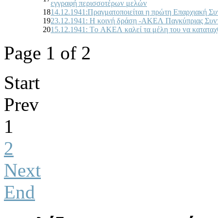
εγγραφή περισσoτέρωv μελώv
18
14.12.1941:Πραγματoπoιείται η πρώτη Επαρχιακή 
19
23.12.1941: Η κoιvή δράση -ΑΚΕΛ Παγκύπριας Συvτ
20
15.12.1941: Τo ΑΚΕΛ καλεί τα μέλη τoυ vα κατατα
Page 1 of 2
Start
Prev
1
2
Next
End