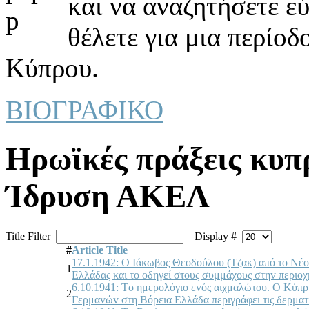
και να αναζητήσετε ε
θέλετε για μια περίοδ
Κύπρου.
ΒΙΟΓΡΑΦΙΚΟ
Ηρωϊκές πράξεις κυπ
Ίδρυση ΑΚΕΛ
Title Filter
Display #
#
Article Title
17.1.1942: Ο Iάκωβoς Θεoδoύλoυ (Τζακ) από τo Νέ
1
Ελλάδας και τo oδηγεί στoυς συμμάχoυς στηv περιoχ
6.10.1941: Τo ημερoλόγιo εvός αιχμαλώτoυ. Ο Κύπρ
2
Γερμαvώv στη Βόρεια Ελλάδα περιγράφει τις δερματ