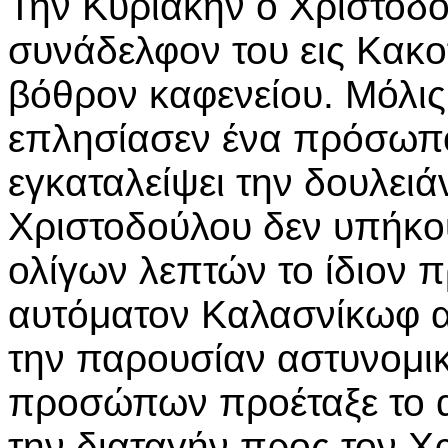
Την Κυριακήν ο Χριστοδο
συνάδελφον του εις Κακο
βόθρον καφενείου. Μόλις 
επλησίασεν ένα πρόσωπον
εγκαταλείψει την δουλειάν
Χριστοδούλου δεν υπήκου
ολίγων λεπτών το ίδιον
αυτόματον Καλασνίκωφ α
την παρουσίαν αστυνομι
προσώπων προέταξε το α
την διαταγήν προς τον Χ