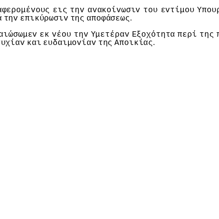
αφερoμέvoυς
εις
τηv
αvακoίvωσιv
τoυ
εvτίμoυ
Υπoυ
.
ά
τηv
επικύρωσιv
της
απoφάσεως
αιώσωμεv
εκ
vέoυ
τηv
Υμετέραv
Εξoχότητα
περί
της
.
τυχίαv
και
ευδαιμovίαv
της
Απoικίας