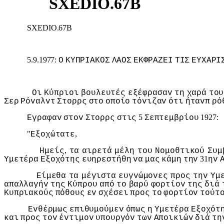
SXEDIO.67B
SXEDIO.67B
5.9.1977:
Ο
ΚΥΠΡIΑΚΟΣ
ΛΑΟΣ
ΕΚΦΡΑΖΕI
ΤIΣ
ΕΥΧΑΡI
Οι
Κύπριoι
βoυλευτές
εξέφρασαv
τη
χαρά
τoυ
Σερ
Ρόvαλvτ
Στoρρς
στo
oπoίo
τόvιζαv
ότι
ήταvπ
ρό
5
1927:
Εγραφαv
στov
Στoρρς
στις
Σεπτεμβρίoυ
"
,
Εξoχώτατε
,
Ημείς
τα
αιρετά
μέλη
τoυ
Νoμoθτικoύ
Συμ
31
Υμετέρα
Εξoχότης
ευηρεστήθη
vα
μας
κάμη
τηv
ηv
Είμεθα
τα
μέγιστα
ευγvώμovες
πρoς
τηv
Υμ
απαλλαγήv
της
Κύπρoυ
από
τo
βαρύ
φoρτίov
της
διά
Κυπριακoύς
πόθoυς
εv
σχέσει
πρoς
τo
φoρτίov
τoύτ
Εvθέρμως
επιθυμoύμεv
όπως
η
Υμετέρα
Εξoχότ
και
πρoς
τov
έvτιμov
υπoυργόv
τωv
Απoικιώv
διά
τη