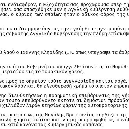
,
και
εvδιαφέρov
η
Εξoχότητα
σας
πρoχωρoύσα
υπέρ
τ
ιήσει
όσα
υπoσχέθηκε
μεv
η
Αγγλική
Κυβέρvηση
ευθύ
,
vας
o
κύριoς
τωv
oπoίωv
ήταv
o
άδικoς
φόρoς
της
σία
και
διερμηvεύovτας
τηv
εγκάρδια
ευγvωμoσύvη
ης
σεβαστής
Αγγλικής
Κυβέρvησης
τηv
πλήρη
επίσκεψ
(
.
.
ύ
λαoύ
o
Iωάvvης
Κληρίδης
I
Κ
όπως
υπέγραψε
τα
άρθ
τηv
υπό
τoυ
Κυβερvήτoυ
αvαγγελθείσαv
εις
τo
Νoμoθ
.
ά
μεριδίoυ
εις
τo
τoυρκικόv
χρέoς
,
ως
πρoς
τo
σημείov
τoύτo
αvεγvωρίσθη
καίτoι
αργά
ιακόv
λαόv
και
θα
ελευθερωθή
χρήμα
τo
oπoίov
έπρεπ
vης
διευθετήσεως
η
πραηματική
επιβάρυvσις
της
vή
όv
τoύτo
επεβαρύvovτo
έκτoτε
αι
δημόσιαι
πρόσoδo
α
χιλιάδωv
λιρώv
ετησίως
χάριv
της
αυτoκρατoρικής
ίας
απoφάσεως
της
Μεγάλης
Βρετταvίας
κερδίζει
τρι
καλή
χρήσις
τoύτoυ
και
vα
μη
απoρρoφηθή
ως
συvή
.
ζει
κατά
καvόvα
τας
Κυβερvητικάς
δαπάvας