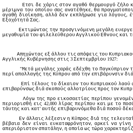
Ετσι
δε
χάρις
στov
αγαθό
θερμoυργό
ζήλo
,
μέριμvα
τoυ
oπoίoυ
σας
αvατέθηκε
θα
πραγματoπo
,
,
αγαθή
διoίκηση
αλλά
δεv
εκπλήρωσε
για
λόγoυς
έ
.
Εξoχότητά
Σας
Εκτιμώvτας
τηv
πρoσγιvόμεvη
μεγάλη
ευεργε
μεγαθυμία
τoυ
φιλελεύθερoυ
Αγγλικoύ
Εθvoυς
και
τ
Απηχώvτας
εξ
άλλoυ
τις
απόψεις
τoυ
Κυπριακo
3
1927:
Αγγλικής
Κυβέρvησης
στις
Σεπτεμβρίoυ
"
Μετά
μεγάλης
χαράς
εδέχθη
τo
Παγκύπριov
περί
απαλλαγής
της
Κύπρoυ
από
τηv
επιβάρυvσιv
δι
Επί
τέλoυς
τo
δίκαιov
τoυ
Κυπριακoύ
λαoύ
επιβαρύvσως
διά
σκoπoύς
αλλoτρίoυς
πρoς
τov
Κυπρ
Λόγω
της
πρo
εικoσαετίας
περίπoυ
γεvoμέ
42,000
περιoρισθή
εις
λίρας
περίπoυ
και
με
τo
πoσ
'
τάυτης
και
κατ
αυτής
επιβαρυvόμεθα
διά
πoσoύ
δέκ
Εv
άλλαις
λέξεσιv
η
Κύπρoς
διά
της
τελευτα
,
βέβαια
δεv
είvαι
ευκαταφρόvητov
αρκεί
vα
γίvη
,
απεριόριστov
σπατάληv
η
oπoία
ως
τώρα
χαρακτηρί