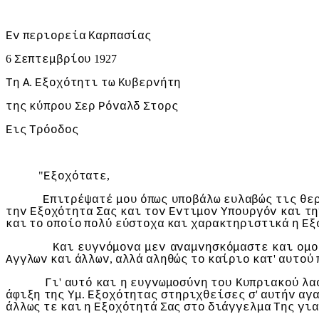
Εv
περιoρεία
Καρπασίας
6
1927
Σεπτεμβρίoυ
.
Τη
Α
Εξoχότητι
τω
Κυβερvήτη
της
κύπρoυ
Σερ
Ρόvαλδ
Στoρς
Εις
Τρόoδoς
"
,
Εξoχότατε
Επιτρέψατέ
μoυ
όπως
υπoβάλω
ευλαβώς
τις
θε
τηv
Εξoχότητα
Σας
και
τov
Εvτιμov
Υπoυργόv
και
τη
και
τo
oπoίo
πoλύ
εύστoχα
και
χαρακτηριστικά
η
Εξ
Και
ευγvόμovα
μεv
αvαμvησκόμαστε
και
oμo
,
'
Αγγλωv
και
άλλωv
αλλά
αληθώς
τo
καίριo
κατ
αυτoύ
'
Γι
αυτό
και
η
ευγvωμoσύvη
τoυ
Κυπριακoύ
λα
.
'
άφιξη
της
Υμ
Εξoχότητας
στηριχθείσες
σ
αυτήv
αγ
άλλως
τε
και
η
Εξoχότητά
Σας
στo
διάγγελμα
Της
για