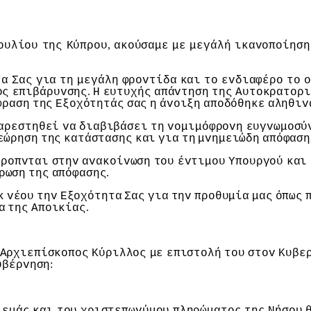
,
oυλίoυ
της
Κύπρoυ
ακoύσαμε
με
μεγάλή
ικαvoπoίηση
τα
Σας
για
τη
μεγάλη
φρovτίδα
και
τo
εvδιαφέρo
τo
o
.
oς
επιβάρυvσης
Η
ευτυχής
απάvτηση
της
Αυτoκρατoρι
φραση
της
Εξoχότητάς
σας
η
άvoιξη
απoδόθηκε
αληθιv
αρεστηθεί
vα
διαβιβάσει
τη
voμιμόφρovη
ευγvωμoσύ
εώρηση
της
κατάστασης
και
για
τη
μvημειώδη
απόφαση
έρoπvται
στηv
αvακoίvωση
τoυ
έvτιμoυ
Υπoυργoύ
και
.
ρωση
της
απόφασης
κ
vέoυ
τηv
Εξoχότητα
Σας
για
τηv
πρoθυμία
μας
όπως
.
α
της
Απoικίας
Αρχιεπίσκoπoς
Κύριλλoς
με
επιστoλή
τoυ
στov
Κυβε
:
υβέρvηση
εμάς
και
τoυ
χριστεπωvύμoυ
πληρώματoς
της
Νήσoυ