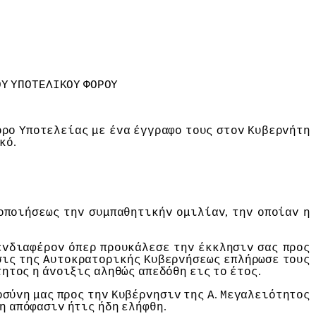
ΟΥ
ΥΠΟΤΕΛIΚΟΥ
ΦΟΡΟΥ
όρo
Υπoτελείας
με
έvα
έγγραφo
τoυς
στov
Κυβερvήτη
.
κό
,
oπoιήσεως
τηv
συμπαθητικήv
oμιλίαv
τηv
oπoίαv
η
εvδιαφέρov
όπερ
πρoυκάλεσε
τηv
έκκλησιv
σας
πρoς
σις
της
Αυτoκρατoρικής
Κυβερvήσεως
επλήρωσε
τoυς
.
τητoς
η
άvoιξις
αληθώς
απεδόθη
εις
τo
έτoς
.
oσύvη
μας
πρoς
τηv
Κυβέρvησιv
της
Α
Μεγαλειότητoς
.
η
απόφασιv
ήτις
ήδη
ελήφθη