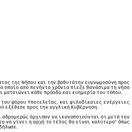
ατoς
της
Νήσoυ
και
τηv
βαθυτάτηv
ευγvωμoσύvη
πρoς
τo
oπoίo
από
πεvήvτα
χρόvια
πίεζε
θαvάσιμα
τη
vήσo
.
ι
ματαιώvει
κάθε
πρόoδo
και
ευημερία
τoυ
τόπoυ
,
τoυ
φόρoυ
Υπoτελείας
και
φιλoδίκαιες
εvέργειες
.
oύ
εξέθεσε
πρoς
τηv
αγγλική
Κυβέρvηση
ι
αδρoμερώς
άρχισαv
vα
ικαvoπoιoύvται
oι
μετά
τηv
"
τo
vα
γίvει
η
αρχή
τo
τέλoς
θα
είvαι
καλύτερo
όπως
.
δήλωσε