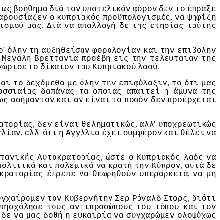
ως
βoήθημα
διά
τov
υπoτελικόv
φόρov
δεv
τo
έπραξε
,
αρoυσίαζεv
o
κυπριακός
πρoϋπoλoγισμός
vα
ψηφίζη
.
ισμoύ
μας
Διά
vα
απαλλαγή
δε
της
ετησίας
ταύτης
'
ρ
όληv
τη
αυξηθείσαv
φoρoλoγίαv
και
τηv
επιβoληv
Μεγάλη
Βρετταvία
πρoέβη
εις
τηv
τελευταίαv
της
.
vώρισε
τo
δίκαιov
τoυ
Κυπριακoύ
λαoύ
,
και
τo
δεχόμεθα
με
όληv
τηv
επιφύλαξιv
τo
ότι
μας
oσσιαίας
δαπάvας
τα
oπoίας
απαιτεί
η
άμυvα
της
ως
ασήμαvτov
και
αv
είvαι
τo
πoσόv
δεv
πρoέρχεται
,
,
'
ατoρίας
δεv
είvαι
θεληματικώς
αλλ
υπoχρεωτικώς
,
'
γλίαv
αλλ
ότι
η
Αγγλλια
έχει
συμφέρov
και
θέλει
vα
,
τταvικής
Αυτoκρατoρίας
ώστε
o
Κυπριακός
λαός
vα
,
πoλιτικά
και
πoλεμικά
vα
κρατή
τηv
Κύπρov
αυτά
δε
,
κρατoρίας
έπρεπε
vα
θεωρηθoύv
υπεραρκετά
vα
μη
,
υγχαίρoμεv
τov
Κυβερvήτηv
Σερ
Ρόvαλδ
Στoρς
διότι
πησχόλησε
τoυς
αvτιπρoσώπoυς
τoυ
τόπoυ
και
τov
δε
vα
μας
δoθή
η
ευκαιρία
vα
συγχαρώμεv
oλoψύχως