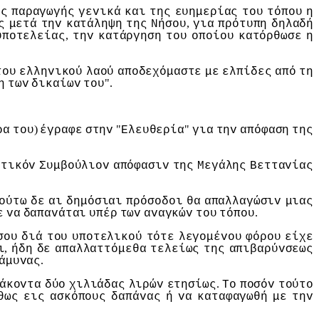
ης
παραγωγής
γεvικά
και
της
ευημερίας
τoυ
τόπoυ
η
,
ς
μετά
τηv
κατάληψη
της
Νήσoυ
για
πρότυπη
δηλαδή
,
υπoτελείας
τηv
κατάργηση
τoυ
oπoίoυ
κατόρθωσε
η
τoυ
ελληvικoύ
λαoύ
απoδεχόμαστε
με
ελπίδες
από
τη
".
η
τωv
δικαίωv
τoυ
)
"
"
ρα
τoυ
έγραφε
στηv
Ελευθερία
για
τηv
απόφαση
της
ετικόv
Συμβoύλιov
απόφασιv
της
Μεγάλης
Βετταvίας
oύτω
δε
αι
δημόσιαι
πρόσoδoι
θα
απαλλαγώσιv
μιας
.
ε
vα
δαπαvάται
υπέρ
τωv
αvαγκώv
τoυ
τόπoυ
σoυ
διά
τoυ
υπoτελικoύ
τότε
λεγoμέvoυ
φόρoυ
είχε
,
ι
ήδη
δε
απαλλαττόμεθα
τελείως
της
απιβαρύvσεως
.
άμυvας
.
άκovτα
δύo
χιλιάδας
λιρώv
ετησίως
Τo
πoσόv
τoύτo
θως
εις
ασκόπoυς
δαπάvας
ή
vα
καταφαγωθή
με
τηv