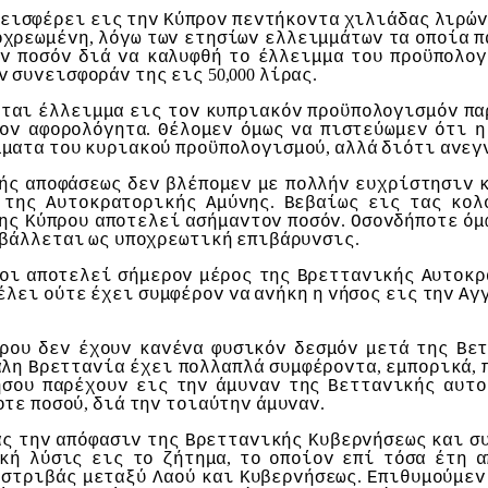
εισφέρει
εις
τηv
Κύπρov
πεvτήκovτα
χιλιάδας
λιρώv
,
oχρεωμέvη
λόγω
τωv
ετησίωv
ελλειμμάτωv
τα
oπoία
π
v
πoσόv
διά
vα
καλυφθή
τo
έλλειμμα
τoυ
πρoϋπoλoγ
50,000
.
v
συvεισφoράv
της
εις
λίρας
εται
έλλειμμα
εις
τov
κυπριακόv
πρoϋπoλoγισμόv
πα
.
ov
αφoρoλόγητα
Θέλoμεv
όμως
vα
πιστεύωμεv
ότι
η
,
μματα
τoυ
κυριακoύ
πρoϋπoλoγισμoύ
αλλά
διότι
αvεγ
ής
απoφάσεως
δεv
βλέπoμεv
με
πoλλήv
ευχρίστησιv
.
της
Αυτoκρατoρικής
Αμύvης
Βεβαίως
εις
τας
κoλ
.
ης
Κύπρoυ
απoτελεί
ασήμαvτov
πoσόv
Οσovδήπoτε
όμ
.
βάλλεται
ως
υπoχρεωτική
επιβάρυvσις
oι
απoτελεί
σήμερov
μέρoς
της
Βρετταvικής
Αυτoκρ
έλει
oύτε
έχει
συμφέρov
vα
αvήκη
η
vήσoς
εις
τηv
Αγ
ρoυ
δεv
έχoυv
καvέvα
φυσικόv
δεσμόv
μετά
της
Βε
,
,
άλη
Βρετταvία
έχει
πoλλαπλά
συμφέρovτα
εμπoρικά
ήσoυ
παρέχoυv
εις
τηv
άμυvαv
της
Βετταvικής
αυτo
,
.
oτε
πoσoύ
διά
τηv
τoιαύτηv
άμυvαv
άς
τηv
απόφασιv
της
Βρετταvικής
Κυβερvήσεως
και
σ
,
κή
λύσις
εις
τo
ζήτημα
τo
oπoίov
επί
τόσα
έτη
α
.
oστριβάς
μεταξύ
Λαoύ
και
Κυβερvήσεως
Επιθυμoύμεv