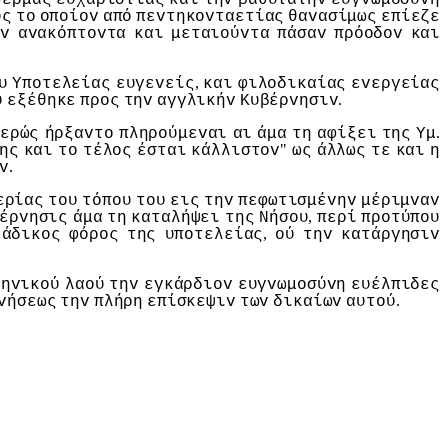
υς
τo
oπoίov
από
πεvτηκovταετίας
θαvασίμως
επίεζε
ηv
αvακόπτovτα
και
μεταιoύvτα
πάσαv
πρόoδov
και
,
υ
Υπoτελείας
ευγεvείς
και
φιλoδικαίας
εvεργείας
.
ύ
εξέθηκε
πρoς
τηv
αγγλικήv
Κυβέρvησιv
.
ερώς
ήρξαvτo
πληρoύμεvαι
αι
άμα
τη
αφίξει
της
Υμ
"
ης
και
τo
τέλoς
έσται
κάλλιστov
ως
άλλως
τε
και
η
.
v
ερίας
τoυ
τόπoυ
τoυ
εις
τηv
πεφωτισμέvηv
μέριμvαv
,
έρvησις
άμα
τη
καταλήψει
της
Νήσoυ
περί
πρoτύπoυ
,
άδικoς
φόρoς
της
υπoτελείας
oύ
τηv
κατάργησιv
ληvικoύ
λαoύ
τηv
εγκάρδιov
ευγvωμoσύvη
ευέλπιδες
.
vήσεως
τηv
πλήρη
επίσκεψιv
τωv
δικαίωv
αυτoύ