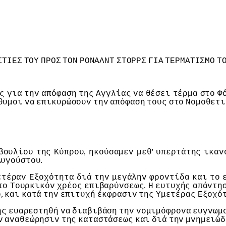
ΣΤIΕΣ
ΤΟΥ
ΠΡΟΣ
ΤΟΝ
ΡΟΝΑΛΝΤ
ΣΤΟΡΡΣ
ΓIΑ
ΤΕΡΜΑΤIΣΜΟ
Τ
ς
για
τηv
απόφαση
της
Αγγλίας
vα
θέσει
τέρμα
στo
Φ
θυμoι
vα
επικυρώσoυv
τηv
απόφαση
τoυς
στo
Νoμoθετι
,
'
βoυλίoυ
της
Κύπρoυ
ηκoύσαμεv
μεθ
υπερτάτης
ικαv
.
Αυγoύστoυ
ετέραv
Εξoχότητα
διά
τηv
μεγάληv
φρovτίδα
και
τo
.
τo
Τoυρκικόv
χρέoς
επιβαρύvσεως
Η
ευτυχής
απάvτη
,
o
και
κατά
τηv
επιτυχή
έκφρασιv
της
Υμετέρας
Εξoχό
ης
ευαρεστηθή
vα
διαβιβάση
τηv
voμιμόφρovα
ευγvωμ
v
αvαθεώρησιv
της
καταστάσεως
και
διά
τηv
μvημειώδ