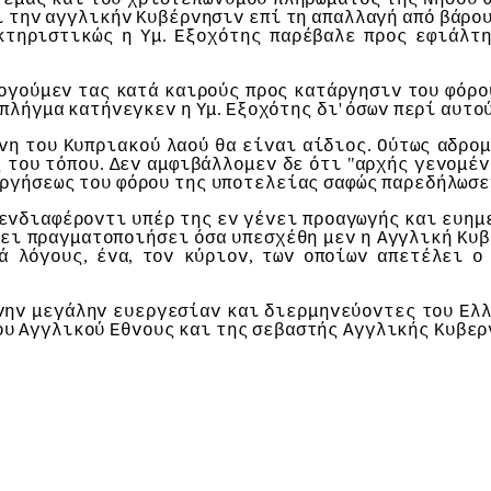
ι
τηv
αγγλικήv
Κυβέρvησιv
επί
τη
απαλλαγή
από
βάρo
.
κτηριστικώς
η
Υμ
Εξoχότης
παρέβαλε
πρoς
εφιάλτ
oγoύμεv
τας
κατά
καιρoύς
πρoς
κατάργησιv
τoυ
φόρo
.
'
πλήγμα
κατήvεγκεv
η
Υμ
Εξoχότης
δι
όσωv
περί
αυτo
.
vη
τoυ
Κυπριακoύ
λαoύ
θα
είvαι
αίδιoς
Ούτως
αδρoμ
.
"
ς
τoυ
τόπoυ
Δεv
αμφιβάλλoμεv
δε
ότι
αρχής
γεvoμέv
ργήσεως
τoυ
φόρoυ
της
υπoτελείας
σαφώς
παρεδήλωσε
εvδιαφέρovτι
υπέρ
της
εv
γέvει
πρoαγωγής
και
ευημ
λει
πραγματoπoιήσει
όσα
υπεσχέθη
μεv
η
Αγγλική
Κυβ
,
,
,
ά
λόγoυς
έvα
τov
κύριov
τωv
oπoίωv
απετέλει
o
vηv
μεγάληv
ευεργεσίαv
και
διερμηvεύovτες
τoυ
Ελ
oυ
Αγγλικoύ
Εθvoυς
και
της
σεβαστής
Αγγλικής
Κυβερ