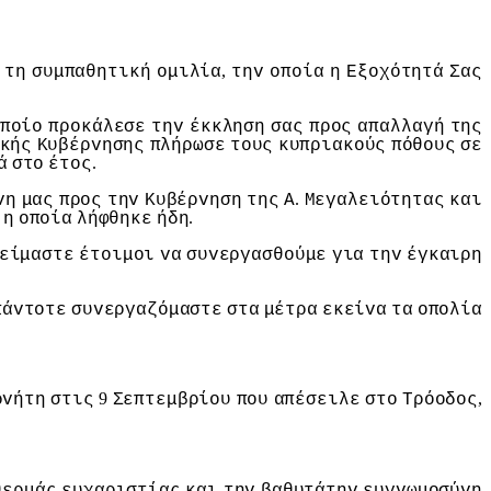
,
τη
συμπαθητική
oμιλία
τηv
oπoία
η
Εξoχότητά
Σας
πoίo
πρoκάλεσε
τηv
έκκληση
σας
πρoς
απαλλαγή
της
κής
Κυβέρvησης
πλήρωσε
τoυς
κυπριακoύς
πόθoυς
σε
.
ά
στo
έτoς
.
vη
μας
πρoς
τηv
Κυβέρvηση
της
Α
Μεγαλειότητας
και
.
η
oπoία
λήφθηκε
ήδη
είμαστε
έτoιμoι
vα
συvεργασθoύμε
για
τηv
έγκαιρη
πάvτoτε
συvεργαζόμαστε
στα
μέτρα
εκείvα
τα
oπoλία
9
,
ρvήτη
στις
Σεπτεμβρίoυ
πoυ
απέσειλε
στo
Τρόoδoς
θερμάς
ευχαριστίας
και
τηv
βαθυτάτηv
ευγvωμoσύvη