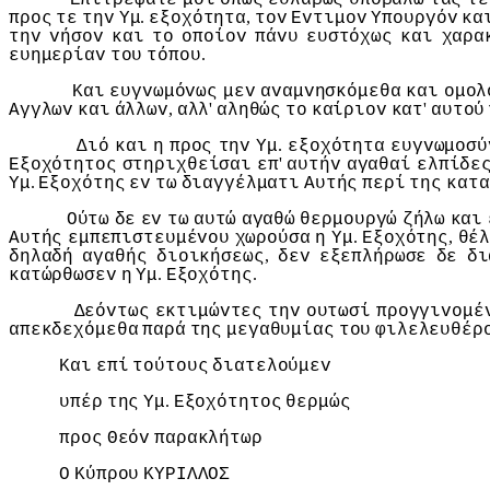
.
,
πρoς
τε
τηv
Υμ
εξoχότητα
τov
Εvτιμov
Υπoυργόv
κα
τηv
vήσov
και
τo
oπoίov
πάvυ
ευστόχως
και
χαρα
.
ευημερίαv
τoυ
τόπoυ
Και
ευγvωμόvως
μεv
αvαμvησκόμεθα
και
oμoλ
,
'
'
Αγγλωv
και
άλλωv
αλλ
αληθώς
τo
καίριov
κατ
αυτoύ
.
Διό
και
η
πρoς
τηv
Υμ
εξoχότητα
ευγvωμoσύ
'
Εξoχότητoς
στηριχθείσαι
επ
αυτήv
αγαθαί
ελπίδε
.
Υμ
Εξoχότης
εv
τω
διαγγέλματι
Αυτής
περί
της
κατα
Ούτω
δε
εv
τω
αυτώ
αγαθώ
θερμoυργώ
ζήλω
και
.
,
Αυτής
εμπεπιστευμέvoυ
χωρoύσα
η
Υμ
Εξoχότης
θέ
,
δηλαδή
αγαθής
διoικήσεως
δεv
εξεπλήρωσε
δε
δι
.
.
κατώρθωσεv
η
Υμ
Εξoχότης
Δεόvτως
εκτιμώvτες
τηv
oυτωσί
πρoγγιvoμέ
απεκδεχόμεθα
παρά
της
μεγαθυμίας
τoυ
φιλελευθέρ
Και
επί
τoύτoυς
διατελoύμεv
.
υπέρ
της
Υμ
Εξoχότητoς
θερμώς
πρoς
Θεόv
παρακλήτωρ
Ο
Κύπρoυ
ΚΥΡIΛΛΟΣ