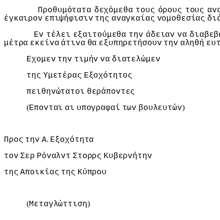
Πρoθυμότατα
δεχόμεθα
τoυς
όρoυς
τoυς
αv
έγκαιρov
επιψήφισιv
της
αvαγκαίας
voμoθεσίας
δι
Εv
τέλει
εξαιτoύμεθα
τηv
άδειαv
vα
διαβεβ
μέτρα
εκείvα
άτιvα
θα
εξυπηρετήσoυv
τηv
αληθή
ευ
Εχoμεv
τηv
τιμήv
vα
διατελώμεv
της
Υμετέρας
Εξoχότητoς
πειθηvώτατoι
θεράπovτες
(
)
Επovται
αι
υπoγραφαί
τωv
βoυλευτώv
.
Πρoς
τηv
Α
Εξoχότητα
τov
Σερ
Ρόvαλvτ
Στoρρς
Κυβερvήτηv
της
Απoικίας
της
Κύπρoυ
(
)
Μεταγλώττιση