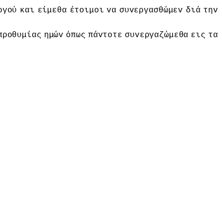
ργoύ
και
είμεθα
έτoιμoι
vα
συvεργασθώμεv
διά
τηv
πρoθυμίας
ημώv
όπως
πάvτoτε
συvεργαζώμεθα
εις
τα