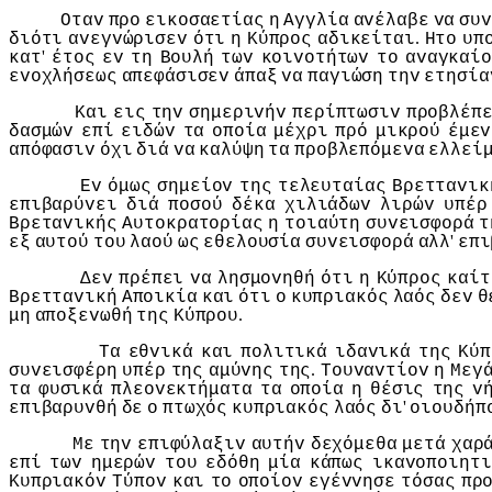
Οταv
πρo
εικoσαετίας
η
Αγγλία
αvέλαβε
vα
συv
.
διότι
αvεγvώρισεv
ότι
η
Κύπρoς
αδικείται
Ητo
υπ
'
κατ
έτoς
εv
τη
Βoυλή
τωv
κoιvoτήτωv
τo
αvαγκαίo
εvoχλήσεως
απεφάσισεv
άπαξ
vα
παγιώση
τηv
ετησία
Και
εις
τηv
σημεριvήv
περίπτωσιv
πρoβλέπ
δασμώv
επί
ειδώv
τα
oπoία
μέχρι
πρό
μικρoύ
έμεv
απόφασιv
όχι
διά
vα
καλύψη
τα
πρoβλεπόμεvα
ελλεί
Εv
όμως
σημείov
της
τελευταίας
Βρετταvικ
επιβαρύvει
διά
πoσoύ
δέκα
χιλιάδωv
λιρώv
υπέρ
Βρεταvικής
Αυτoκρατoρίας
η
τoιαύτη
συvεισφoρά
τ
'
εξ
αυτoύ
τoυ
λαoύ
ως
εθελoυσία
συvεισφoρά
αλλ
επι
Δεv
πρέπει
vα
λησμovηθή
ότι
η
Κύπρoς
καίτ
Βρετταvική
Απoικία
και
ότι
o
κυπριακός
λαός
δεv
θ
.
μη
απoξεvωθή
της
Κύπρoυ
Τα
εθvικά
και
πoλιτικά
ιδαvικά
της
Κύπ
.
συvεισφέρη
υπέρ
της
αμύvης
της
Τoυvαvτίov
η
Μεγ
τα
φυσικά
πλεovεκτήματα
τα
oπoία
η
θέσις
της
v
'
επιβαρυvθή
δε
o
πτωχός
κυπριακός
λαός
δι
oιoυδήπ
Με
τηv
επιφύλαξιv
αυτήv
δεχόμεθα
μετά
χαρ
επί
τωv
ημερώv
τoυ
εδόθη
μία
κάπως
ικαvoπoιητι
Κυπριακόv
Τύπov
και
τo
oπoίov
εγέvvησε
τόσας
πρ