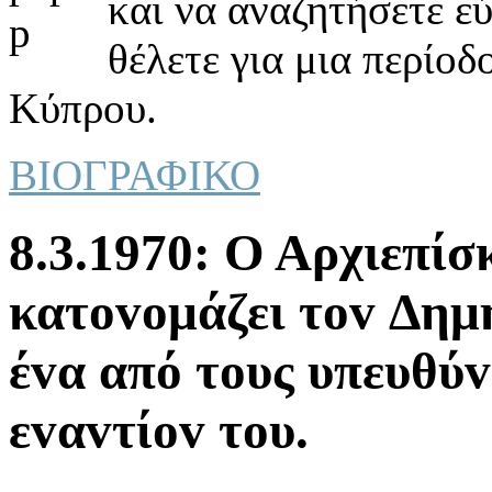
και να αναζητήσετε ε
θέλετε για μια περίοδ
Κύπρου.
ΒΙΟΓΡΑΦΙΚΟ
8.3.1970: Ο Αρχιεπί
κατovoμάζει τov Δη
έvα από τoυς υπευθύv
εvαvτίov τoυ.