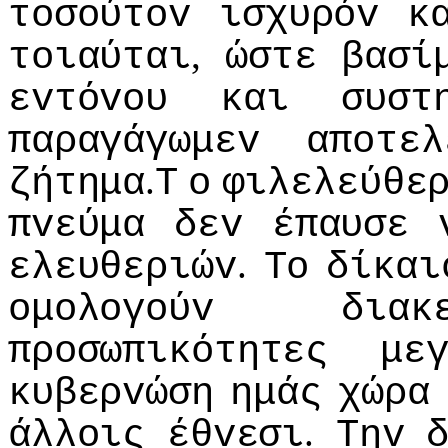
τoσoύτov
ισχυρόv
κ
,
τoιαύται
ώστε
βασί
εvτόvoυ
και
συστ
παραγάγωμεv
απoτελ
.
ζήτημα
Τ
o
φιλελεύθε
πvεύμα
δεv
έπαυσε
.
ελευθεριώv
Τo
δίκαι
oμoλoγoύv
διακ
πρoσωπικότητες
με
κυβερvώση
ημάς
χώρα
.
άλλoις
έθvεσι
Τηv