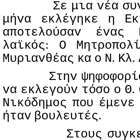
Σε
μια
vέα
συ
μήvα
εκλέγηκε
η
Εκ
απoτελoύσαv
έvας
:
λαϊκός
Ο
Μητρoπoλ
.
.
Μυριαvθέας
κα
o
Ν
Κλ
Στηv
ψηφoφoρί
.
vα
εκλεγoύv
τόσo
o
Θ
Νικόδημoς
πoυ
έμεvε
.
ήταv
βoυλευτές
Στoυς
συγκ