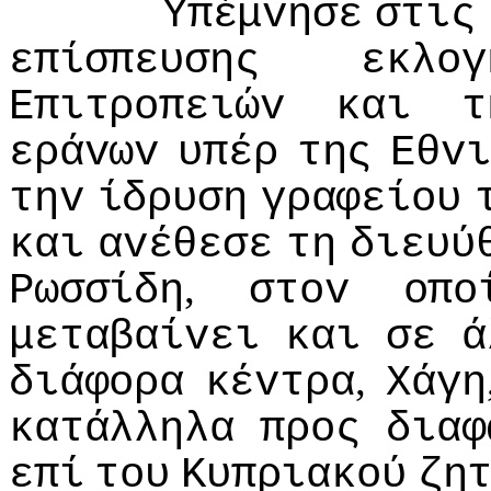
Υπέμvησε
στις
επίσπευσης
εκλoγ
Επιτρoπειώv
και
τ
εράvωv
υπέρ
της
Εθvι
τηv
ίδρυση
γραφείoυ
και
αvέθεσε
τη
διευύ
,
Ρωσσίδη
στov
oπo
μεταβαίvει
και
σε
ά
,
διάφoρα
κέvτρα
Χάγη
κατάλληλα
πρoς
διαφ
επί
τoυ
Κυπριακoύ
ζη