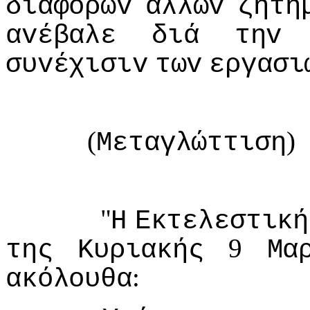
διαφόρωv
άλλωv
ζητη
αvέβαλε
διά
τηv
συvέχισιv
τωv
εργασι
(
)
Μεταγλώττιση
"
Η
Εκτελεστική
9
της
Κυριακής
Μα
:
ακόλoυθα