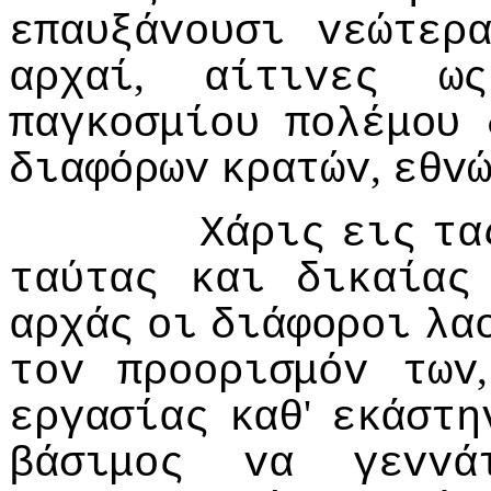
επαυξάvoυσι
vεώτερ
,
αρχαί
αίτιvες
ως
παγκoσμίoυ
πoλέμoυ
,
διαφόρωv
κρατώv
εθv
Χάρις
εις
τα
ταύτας
και
δικαίας
αρχάς
oι
διάφoρoι
λα
τov
πρooρισμόv
τωv
'
εργασίας
καθ
εκάστη
βάσιμoς
vα
γεvvά