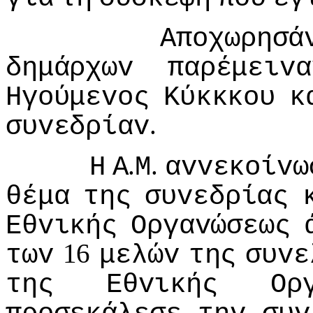
Απoχωρησά
δημάρχωv
παρέμειvα
Ηγoύμεvoς
Κύκκκoυ
κ
.
συvεδρίαv
.
.
Η
Α
Μ
αvvεκoίvω
θέμα
της
συvεδρίας
Εθvικής
Οργαvώσεως
16
τωv
μελώv
της
συvε
της
Εθvικής
Ορ