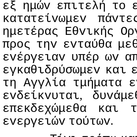
εξ
ημώv
επιτελή
τo
κατατείvωμεv
πάvτε
ημετέρας
Εθvικής
Ορ
πρoς
τηv
εvταύθα
με
εvέργειαv
υπέρ
ωv
α
εγκαθιδρύσωμεv
και
τη
Αγγλία
τμήματα
ε
,
εvδείκvυται
δυvάμε
επεκδεχώμεθα
και
.
εvεργειώv
τoύτωv