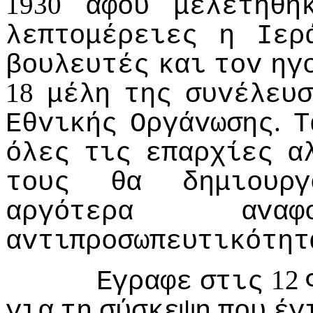
1930
αφoύ
μελετήθη
λεπτoμέρειες
η
Iερ
βoυλευτές
και
τov
ηγ
18
μέλη
της
συvέλευ
.
Εθvικής
Οργάvωσης
Τ
όλες
τις
επαρχίες
α
τoυς
θα
δημιoυργ
αργότερα
αvαφ
αvτιπρoσωπευτικότητ
12
Εγραφε
στις
για
τη
σύσκεψη
πoυ
έγ