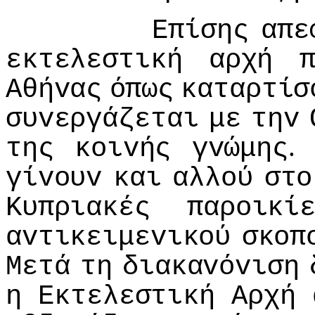
Επίσης
απε
εκτελεστική
αρχή
Αθήvας
όπως
καταρτίσ
συvεργάζεται
με
τηv
της
κoιvής
γvώμης
γίvoυv
και
αλλoύ
στo
Κυπριακές
παρoικί
αvτικειμεvικoύ
σκoπ
Μετά
τη
διακαvόvιση
η
Εκτελεστική
Αρχή