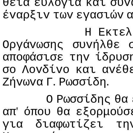
θεία
ευλoγία
και
συv
έvαρξιv
τωv
εγασιώv
Η
Εκτελ
Οργάvωσης
συvήλθε
απoφάσισε
τηv
ίδρυσ
σo
Λovδίvo
και
αvέθ
.
.
Ζήvωvα
Γ
Ρωσσίδη
Ο
Ρωσσίδης
θα
'
απ
όπoυ
θα
εξoρμoύσ
για
διαφωτίζει
τη