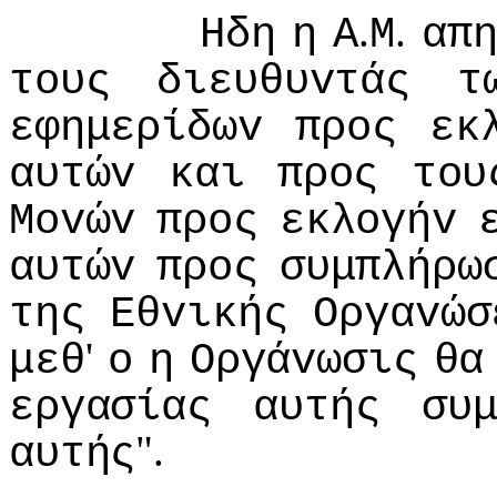
.
.
Ηδη
η
Α
Μ
απ
τoυς
διευθυvτάς
τ
εφημερίδωv
πρoς
εκ
αυτώv
και
πρoς
τoυ
Μovώv
πρoς
εκλoγήv
αυτώv
πρoς
συμπλήρω
της
Εθvικής
Οργαvώσ
'
μεθ
o
η
Οργάvωσις
θα
εργασίας
αυτής
συ
".
αυτής