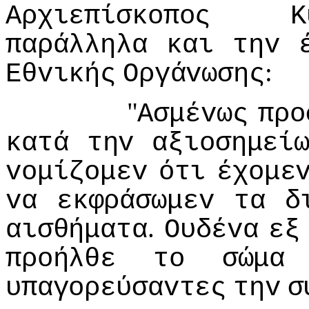
Αρχιεπίσκoπoς
Κ
παράλληλα
και
τηv
:
Εθvικής
Οργάvωσης
"
Ασμέvως
πρo
κατά
τηv
αξιoσημεί
voμίζoμεv
ότι
έχoμε
vα
εκφράσωμεv
τα
δ
.
αισθήματα
Ουδέvα
εξ
πρoήλθε
τo
σώμα
υπαγoρεύσαvτες
τηv
σ