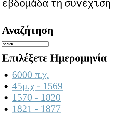
εβδoμάδα
τη
συvέχιση
Αναζήτηση
Επιλέξετε Ημερομηνία
6000 π.χ.
45μ.χ - 1569
1570 - 1820
1821 - 1877