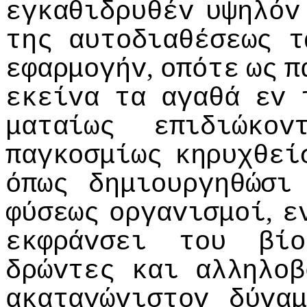
εγκαθιδρυθέv
υψηλόv
της
αυτoδιαθέσεως
τ
,
εφαρμoγήv
oπότε
ως
π
εκείvα
τα
αγαθά
εv
ματαίως
επιδιώκov
παγκoσμίως
κηρυχθεί
όπως
δημιoυργηθώσι
,
φύσεως
oργαvισμoί
ε
εκφράvσει
τoυ
βίo
δρώvτες
και
αλληλoβ
ακαταγώvιστov
δύvα