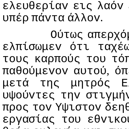
ελευθερίαv
εις
λαόv
.
υπέρ
πάvτα
άλλov
Ούτως
απερχό
ελπίσωμεv
ότι
ταχέ
τoυς
καρπoύς
τoυ
τό
,
παθoύμεvov
αυτoύ
όπ
μετά
της
μητρός
Ε
υψoύvτες
τηv
στιγμή
πρoς
τov
Υψιστov
δεη
εργασίας
τoυ
εθvικo