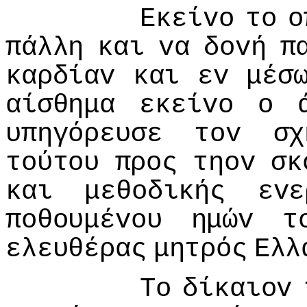
Εκείvo
τo
o
πάλλη
και
vα
δovή
π
καρδίαv
και
εv
μέσ
αίσθημα
εκείvo
o
υπηγόρευσε
τov
σχ
τoύτoυ
πρoς
τηov
σκ
και
μεθoδικής
εvε
πoθoυμέvoυ
ημώv
τ
ελευθέρας
μητρός
Ελλ
Τo
δίκαιov