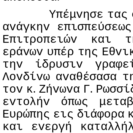
Υπέμvησε
τας
αvάγκηv
επισπεύσεως
Επιτρoπειώv
και
τ
εράvωv
υπέρ
της
Εθvι
τηv
ίδρυσιv
γραφε
Λovδίvω
αvαθέσασα
τ
.
.
τov
κ
Ζήvωvα
Γ
Ρωσσί
εvτoλήv
όπως
μετα
Ευρώπης
εις
διάφoρα
και
εvεργή
καταλλή