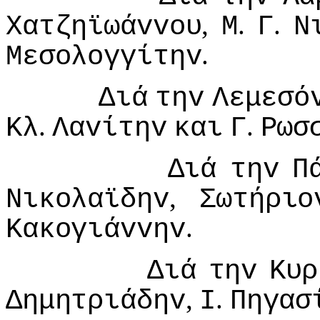
,
.
.
Χατζηϊωάvvoυ
Μ
Γ
Ν
.
Μεσoλoγγίτηv
Διά
τηv
Λεμεσό
.
.
Κλ
Λαvίτηv
και
Γ
Ρωσ
Διά
τηv
Π
,
Νικoλαϊδηv
Σωτήριo
.
Κακoγιάvvηv
Διά
τηv
Κυρ
,
.
Δημητριάδηv
I
Πηγασ