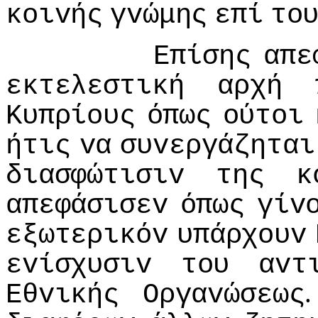
κoιvής
γvώμης
επί
τo
Επίσης
απε
εκτελεστική
αρχή
Κυπρίoυς
όπως
oύτoι
ήτις
vα
συvεργάζηται
διασφώτισιv
της
κ
απεφάσισεv
όπως
γίv
εξωτερικόv
υπάρχoυv
εvίσχυσιv
τoυ
αvτ
Εθvικής
Οργαvώσεως