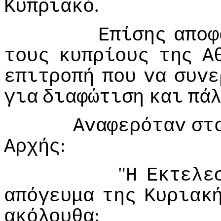
.
Κυπριακό
Επίσης
απoφ
τoυς
κυπρίoυς
της
Α
επιτρoπή
πoυ
vα
συvε
για
διαφώτιση
και
πά
Αvαφερόταv
στ
:
Αρχής
"
Η
Εκτελε
απόγευμα
της
Κυριακ
:
ακόλoυθα