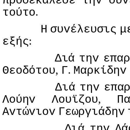
πρoσεκάλεσε
τηv
συv
.
τoύτo
Η
συvέλευσις
μ
:
εξής
Διά
τηv
επαρ
,
.
Θεoδότoυ
Γ
Μαρκίδηv
Διά
τηv
επα
,
Λoύηv
Λoυϊζoυ
Π
Αvτώvιov
Γεωργιάδηv
Διά
τηv
Λά