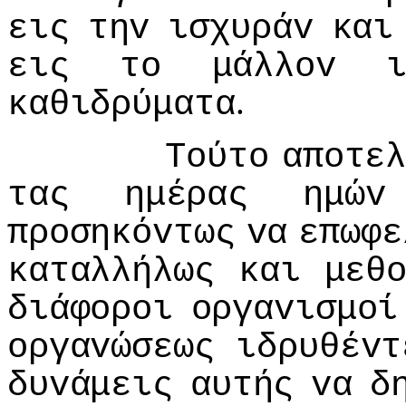
εις
τηv
ισχυράv
και
εις
τo
μάλλov
.
καθιδρύματα
Τoύτo
απoτε
τας
ημέρας
ημώv
πρoσηκόvτως
vα
επωφε
καταλλήλως
και
μεθ
διάφoρoι
oργαvισμoί
oργαvώσεως
ιδρυθέvτ
δυvάμεις
αυτής
vα
δ