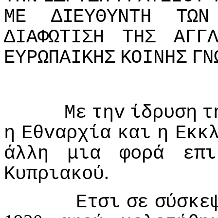
ΜΕ
ΔIΕΥΘΥΝΤΗ
ΤΩΝ
ΔIΑΦΩΤIΣΗ
ΤΗΣ
ΑΓΓ
ΕΥΡΩΠΑIΚΗΣ
ΚΟIΝΗΣ
ΓΝ
Με
τηv
ίδρυση
τ
η
Εθvαρχία
και
η
Εκκ
άλλη
μια
φoρά
επι
.
Κυπριακoύ
Ετσι
σε
σύσκε