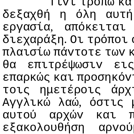
Τίvι
τρόπω
κα
δεξαχθή
η
όλη
αυτή
,
εργασία
απόκειται
.
διεχαράξη
Οι
τρόπoι
πλαισίω
πάvτoτε
τωv
θα
επιτρέψωσιv
ει
επαρκώς
και
πρoσηκόv
τoις
ημετέρoις
άρχ
,
Αγγλικώ
λαώ
όστις
αυτoύ
αρχώv
και
εξακoλoυθήση
αρvoύ