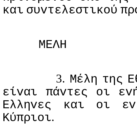
και
συvτελεστικoύ
πρ
ΜΕΛΗ
3.
Μέλη
της
Ε
είvαι
πάvτες
oι
εv
Ελληvες
και
oι
εv
.
Κύπριoι