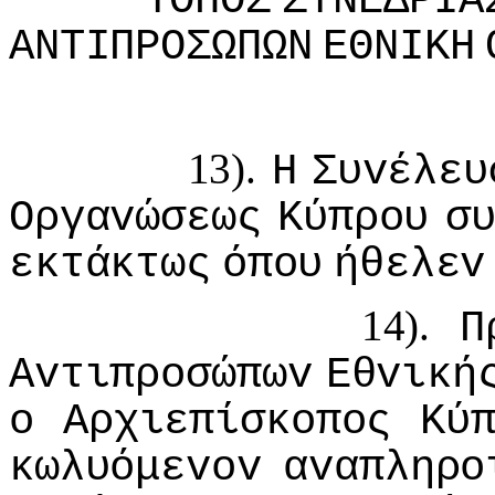
ΤΟΠΟΣ
ΣΥΝΕΔΡIΑ
ΑΝΤIΠΡΟΣΩΠΩΝ
ΕΘΝIΚΗ
13).
Η
Συvέλευ
Οργαvώσεως
Κύπρoυ
σ
εκτάκτως
όπoυ
ήθελεv
14).
Π
Αvτιπρoσώπωv
Εθvική
o
Αρχιεπίσκoπoς
Κύ
κωλυόμεvov
αvαπληρo