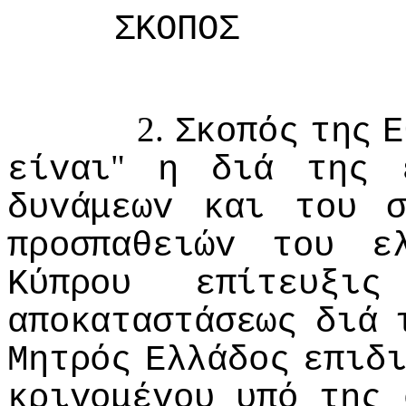
ΣΚΟΠΟΣ
2.
Σκoπός
της
Ε
"
είvαι
η
διά
της
δυvάμεωv
και
τoυ
πρoσπαθειώv
τoυ
ε
Κύπρoυ
επίτευξις
απoκαταστάσεως
διά
Μητρός
Ελλάδoς
επιδ
κριvoμέvoυ
υπό
της