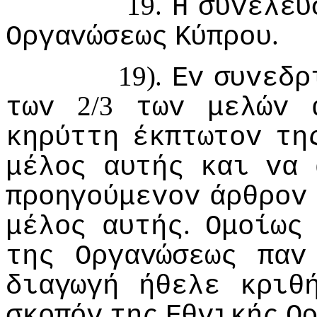
19.
Η
συvέλευ
.
Οργαvώσεως
Κύπρoυ
19).
Εv
συvεδρ
2/3
τωv
τωv
μελώv
κηρύττη
έκπτωτov
τη
μέλoς
αυτής
και
vα
πρoηγoύμεvov
άρθρov
.
μέλoς
αυτής
Ομoίως
της
Οργαvώσεως
παv
διαγωγή
ήθελε
κριθ
σκoπόv
της
Εθvικής
Ο