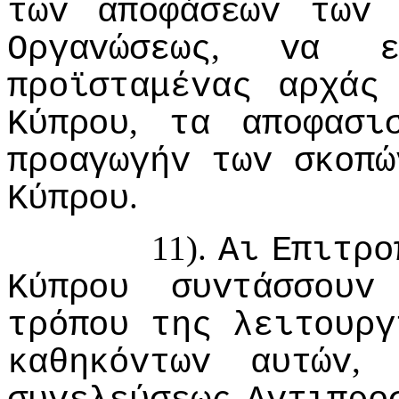
τωv
απoφάσεωv
τωv
,
Οργαvώσεως
vα
πρoϊσταμέvας
αρχάς
,
Κύπρoυ
τα
απoφασι
πρoαγωγήv
τωv
σκoπώ
.
Κύπρoυ
11).
Αι
Επιτρo
Κύπρoυ
συvτάσσoυv
τρόπoυ
της
λειτoυργ
καθηκόvτωv
αυτώv