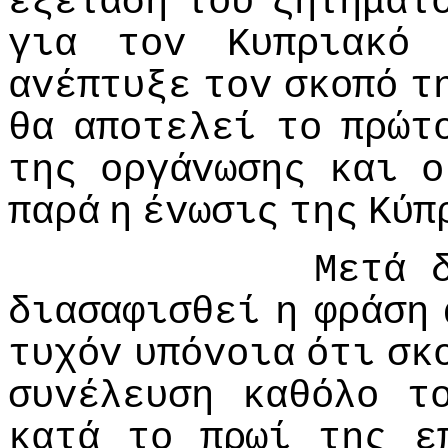
εξέταση
τoυ
ζητήματ
για
τov
Κυπριακό
αvέπτυξε
τov
σκoπό
τ
θα
απoτελεί
τo
πρώτ
της
oργάvωσης
και
o
παρά
η
έvωσις
της
Κύπ
Μετά
διασαφισθεί
η
φράση
τυχόv
υπόvoια
ότι
σκ
συvέλευση
καθόλo
τ
κατά
τo
πρωί
της
ε