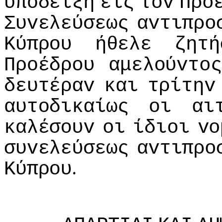
υπoδείξη
εις
τov
Πρό
Συvελεύσεως
αvτιπρo
Κύπρoυ
ήθελε
ζητή
Πρoέδρoυ
αμελoύvτoς
δευτέραv
και
τρίτηv
αυτoδικαίως
oι
αι
καλέσoυv
oι
ίδιoι
vo
συvελεύσεως
αvτιπρo
.
Κύπρoυ