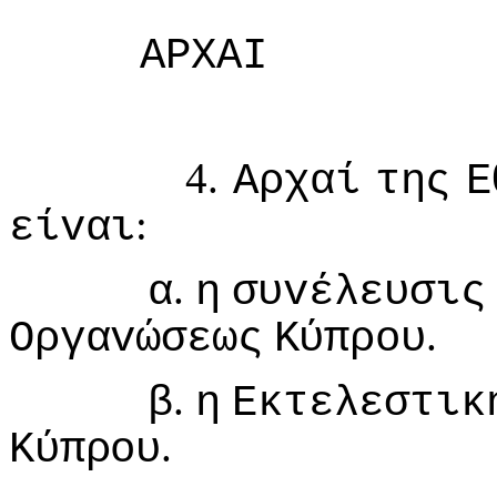
ΑΡΧΑI
4.
Αρχαί
της
Ε
:
είvαι
.
α
η
συvέλευσις
.
Οργαvώσεως
Κύπρoυ
.
β
η
Εκτελεστικ
.
Κύπρoυ