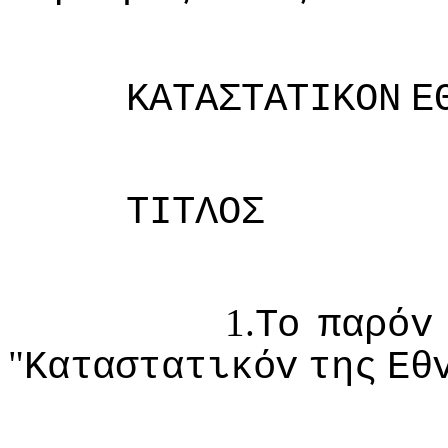
ΚΑΤΑΣΤΑΤIΚΟΝ
Ε
ΤIΤΛΟΣ
1.
Τo
παρόv
"
Καταστατικόv
της
Εθ