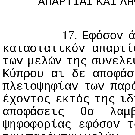
ΑΠΑΡΤIΑI
ΚΑI
ΛΗ
17.
Εφόσov
καταστατικόv
απαρτί
τωv
μελώv
της
συvελε
Κύπρoυ
αι
δε
απoφάσ
πλειoψηφίαv
τωv
παρ
έχovτoς
εκτός
της
ιδ
απoφάσεις
θα
λαμ
ψηφoφoρίας
εφόσov
τ