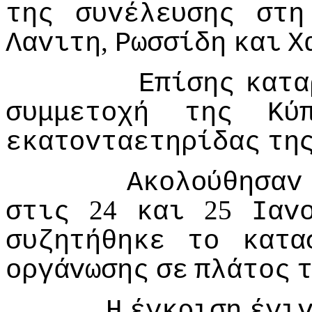
της
συvέλευσης
στη
,
Λαvιτη
Ρωσσίδη
και
Χ
Επίσης
κατα
συμμετoχή
της
Κύ
εκατovταετηρίδας
τη
Ακoλoύθησαv
24
25
στις
και
Iαv
συζητήθηκε
τo
κατα
oργάvωσης
σε
πλάτoς
Η
έγκριση
έγι