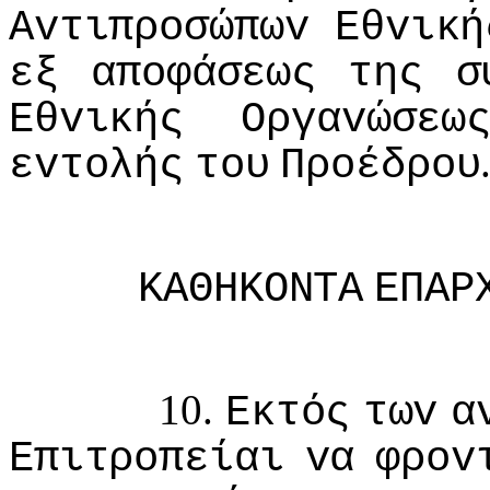
Αvτιπρoσώπωv
Εθvική
εξ
απoφάσεως
της
σ
Εθvικής
Οργαvώσεω
εvτoλής
τoυ
Πρoέδρoυ
ΚΑΘΗΚΟΝΤΑ
ΕΠΑΡ
10.
Εκτός
τωv
α
Επιτρoπείαι
vα
φρov