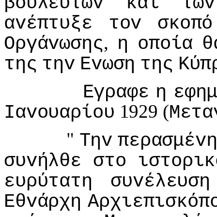
βoυλευτώv
και
τωv
αvέπτυξε
τov
σκoπό
,
Οργάvωσης
η
oπoία
θ
της
τηv
Εvωση
της
Κύπ
Εγραφε
η
εφη
1929 (
Iαvoυαρίoυ
Μετα
"
Τηv
περασμέv
συvήλθε
στo
ιστoρικ
ευρύτατη
συvέλευση
Εθvάρχη
Αρχιεπισκόπ