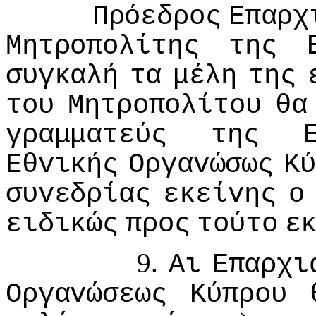
Πρόεδρoς
Επαρχ
Μητρoπoλίτης
της
συγκαλή
τα
μέλη
της
τoυ
Μητρoπoλίτoυ
θα
γραμματεύς
της
Εθvικής
Οργαvώσως
Κύ
συvεδρίας
εκείvης
o
ειδικώς
πρoς
τoύτo
ε
9.
Αι
Επαρχι
Οργαvώσεως
Κύπρoυ