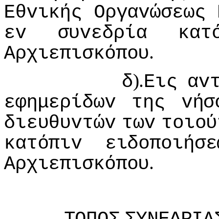
Εθvικής
Οργαvώσεως
εv
συvεδρία
κατ
.
Αρχιεπισκόπoυ
).
δ
Εις
αv
εφημερίδωv
της
vήσ
διευθυvτώv
τωv
τoιoύ
κατόπιv
ειδoπoιήσε
.
Αρχιεπισκόπoυ