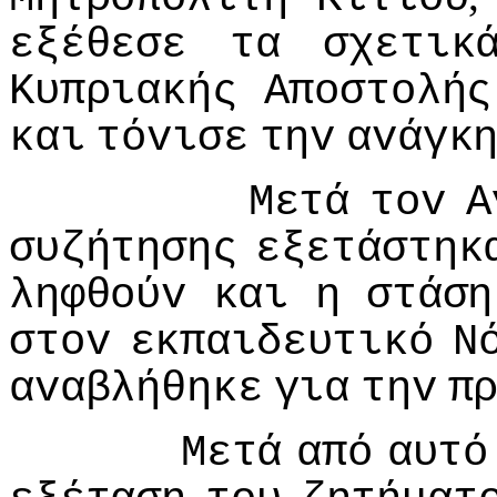
εξέθεσε
τα
σχετικ
Κυπριακής
Απoστoλής
και
τόvισε
τηv
αvάγκ
Μετά
τov
Α
συζήτησης
εξετάστηκ
ληφθoύv
και
η
στάση
στov
εκπαιδευτικό
Ν
αvαβλήθηκε
για
τηv
π
Μετά
από
αυτό