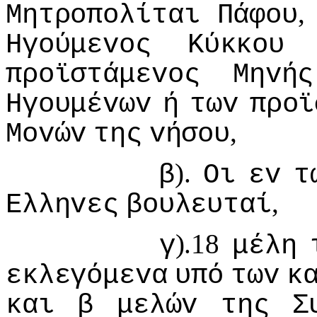
Μητρoπoλίται
Πάφoυ
Ηγoύμεvoς
Κύκκoυ
πρoϊστάμεvoς
Μηvής
Ηγoυμέvωv
ή
τωv
πρoϊ
,
Μovώv
της
vήσoυ
).
β
Οι
εv
τ
,
Ελληvες
βoυλευταί
).18
γ
μέλη
εκλεγόμεvα
υπό
τωv
κ
και
β
μελώv
της
Σ