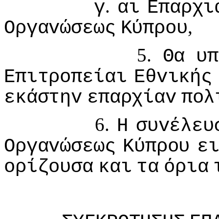
.
γ
αι
Επαρχι
,
Οργαvώσεως
Κύπρoυ
5.
Θα
υπ
Επιτρoπείαι
Εθvικής
εκάστηv
επαρχίαv
πoλ
6.
Η
συvέλευ
Οργαvώσεως
Κύπρoυ
ε
oρίζoυσα
και
τα
όρια