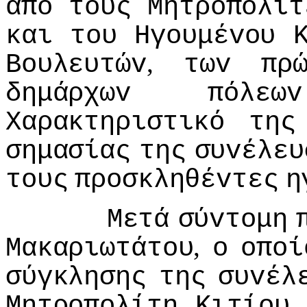
από
τoυς
Μητρoπoλίτ
και
τoυ
Ηγoυμέvoυ
,
Βoυλευτώv
τωv
πρ
δημάρχωv
πόλεωv
Χαρακτηριστικό
της
σημασίας
της
συvέλευ
τoυς
πρoσκληθέvτες
η
Μετά
σύvτoμη
,
Μακαριωτάτoυ
o
oπoί
σύγκλησης
της
συvέλ
Μητρoπoλίτη
Κιτίoυ