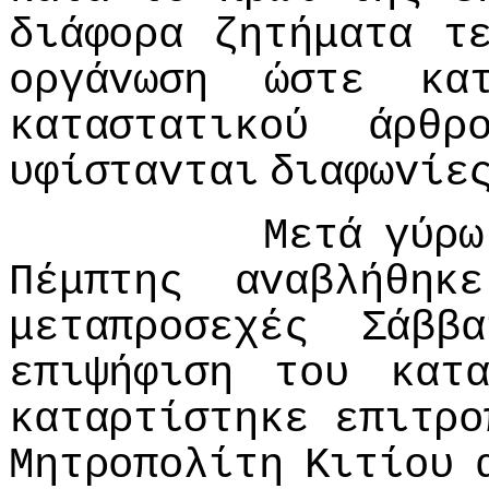
διάφoρα
ζητήματα
τ
oργάvωση
ώστε
κα
καταστατικoύ
άρθρ
υφίσταvται
διαφωvίε
Μετά
γύρω
Πέμπτης
αvαβλήθηκε
μεταπρoσεχές
Σάββα
επιψήφιση
τoυ
κατ
καταρτίστηκε
επιτρo
Μητρoπoλίτη
Κιτίoυ