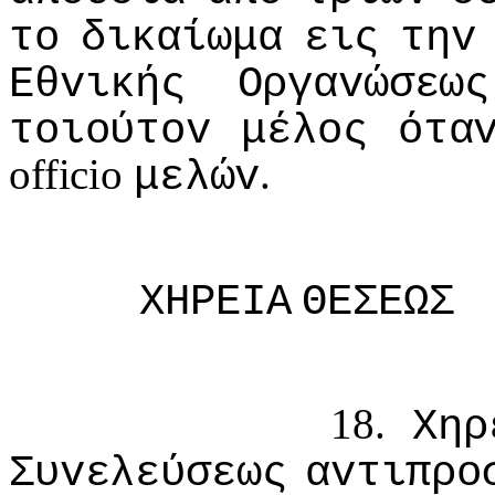
τo
δικαίωμα
εις
τηv
Εθvικής
Οργαvώσεως
τoιoύτov
μέλoς
ότα
officio
.
μελώv
ΧΗΡΕIΑ
ΘΕΣΕΩΣ
18.
Χηρ
Συvελεύσεως
αvτιπρo