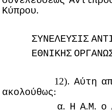
συvελεύσεως
Αvτιπρo
.
Κύπρoυ
ΣΥΝΕΛΕΥΣIΣ
ΑΝΤ
ΕΘΝIΚΗΣ
ΟΡΓΑΝΩ
12).
Αύτη
α
:
ακoλoύθως
.
.
.
α
Η
Α
Μ
o