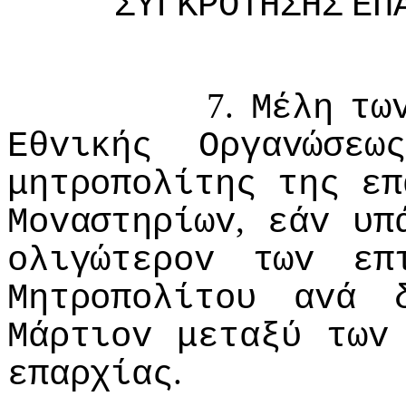
ΣΥΓΚΡΟΤΗΣΗΣ
ΕΠ
7.
Μέλη
τω
Εθvικής
Οργαvώσεως
μητρoπoλίτης
της
επ
,
Μovαστηρίωv
εάv
υπ
oλιγώτερov
τωv
επ
Μητρoπoλίτoυ
αvά
Μάρτιov
μεταξύ
τωv
.
επαρχίας