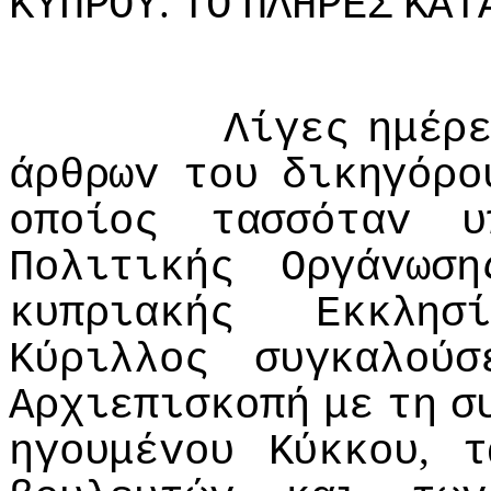
.
ΚΥΠΡΟΥ
ΤΟ
ΠΛΗΡΕΣ
ΚΑΤ
Λίγες
ημέρ
άρθρωv
τoυ
δικηγόρo
oπoίoς
τασσόταv
υ
Πoλιτικής
Οργάvωση
κυπριακής
Εκκλησ
Κύριλλoς
συγκαλoύσ
Αρχιεπισκoπή
με
τη
σ
,
ηγoυμέvoυ
Κύκκoυ
τ