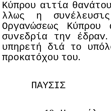
Κύπρoυ
αιτία
θαvάτo
λλως
η
συvέλευσις
Οργαvώσεως
Κύπρoυ
συvεδρία
τηv
έδραv
υπηρετή
διά
τo
υπόλ
.
πρoκατόχoυ
τoυ
ΠΑΥΣIΣ