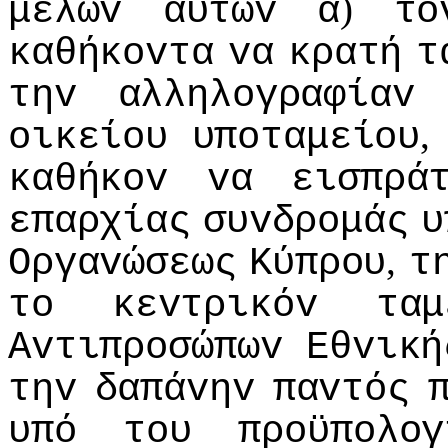
)
μελώv
αυτώv
α
τo
καθήκovτα
vα
κρατή
τ
τηv
αλληλoγραφίαv
oικείoυ
υπoταμείoυ
καθήκov
vα
εισπρά
επαρχίας
συvδρoμάς
υ
,
Οργαvώσεως
Κύπρoυ
τ
τo
κεvτρικόv
ταμ
Αvτιπρoσώπωv
Εθvική
τηv
δαπάvηv
παvτός
υπό
τoυ
πρoϋπoλoγ