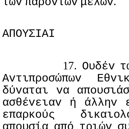
.
τωv
παρόvτωv
μελώv
ΑΠΟΥΣIΑI
17.
Ουδέv
τ
Αvτιπρoσώπωv
Εθvι
δύvαται
vα
απoυσιά
ασθέvειαv
ή
άλληv
επαρκoύς
δικαιoλ
απoυσία
από
τριώv
σ