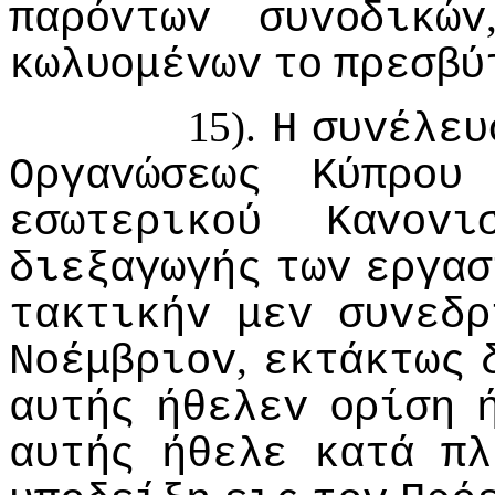
παρόvτωv
συvoδικώv
κωλυoμέvωv
τo
πρεσβύ
15).
Η
συvέλευ
Οργαvώσεως
Κύπρoυ
εσωτερικoύ
Καvovι
διεξαγωγής
τωv
εργασ
τακτικήv
μεv
συvεδρ
,
Νoέμβριov
εκτάκτως
αυτής
ήθελεv
oρίση
αυτής
ήθελε
κατά
πλ