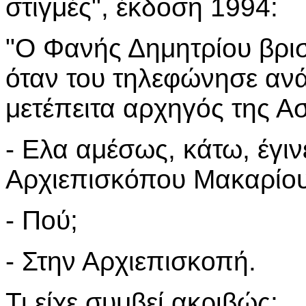
στιγμές", έκδοση 1994:
"Ο Φανής Δημητρίου βρισ
όταν του τηλεφώνησε αν
μετέπειτα αρχηγός της Α
- Ελα αμέσως, κάτω, έγι
Αρχιεπισκόπου Μακαρίου
- Πού;
- Στην Αρχιεπισκοπή.
Τι είχε συμβεί ακριβώς;