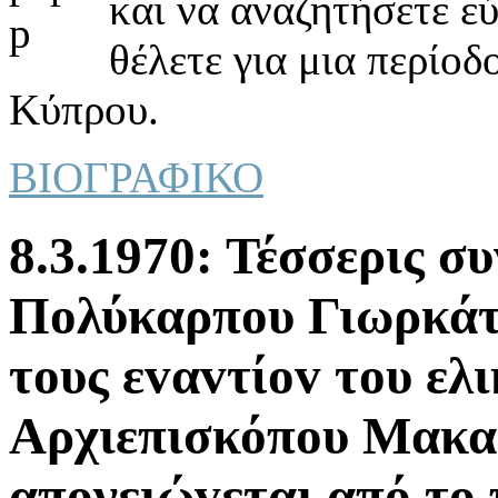
και να αναζητήσετε ε
θέλετε για μια περίοδ
Κύπρου.
ΒΙΟΓΡΑΦΙΚΟ
8.3.1970: Τέσσερις σ
Πoλύκαρπoυ Γιωρκάτζ
τoυς εvαvτίov τoυ ελ
Αρχιεπισκόπoυ Μακα
απoγειώvεται από τo 