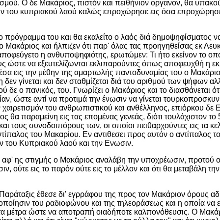
λισμού. Ο δε Μακάριος, πιστόν και πειθήνιον όργανον, θα υπακ
ένην του κυπριακού λαού καλώς επροχώρησε εις όσα επροχώρη
ο πρόγραμμα του και θα εκαλείτο ο λαός διά δημοψηφίσματος να
 Μακάριος και ήλπιζεν ότι παρ' όλας τας προηγηθείσας εκ Λε
 αποφεύγετο η ανθυποψηφιότης, ερωτώμεν: Τι ήτο εκείνον το οπ
ς ώστε να εξευτελίζωνται εκλιπαρούντες όπως αποφευχθή η εκ
έσα εις την μέθην της αμαρτωλής παντοδυναμίας του ο Μακάριος
η δεν γίνεται και δεν σταθμίζεται διά του αριθμού των ψήφων αλ
δε ο πανικός, του. Γνωρίζει ο Μακάριος και το διασθάνεται ότι
αν, ώστε αντί να προτιμά την ένωσιν να γίνεται τουρκοπροσκυν
ιον χαιρετισμόν του ανθρωπιστικού και ανθέλληνος, επιόρκου δε
ος θα παραμείνη εις τας επομένας γενεάς, διότι τουλάχιστον το
ι τους συνοδοιπόρους των, οι οποίοι πειθαρχούντες εις τα κε
παλος του Μακαρίου. Εν αντιθεσει προς αυτόν ο αντίπαλος το
ν του Κυπριακού λαού και την Ενωσιν.
φ' ης στιγμής ο Μακάριος αναλάβη την υποχρέωσιν, προτού ο 
 ούτε εις το παρόν ούτε εις το μέλλον και ότι θα μεταβάλη την
 Παράταξις έθεσε δι' εγρράφου της προς τον Μακάριον όρους 
μοποίησιν του ραδιοφώνου και της τηλεοράσεως και η οποία να
ύτα μέτρα ώστε να αποτραπή οιαδήποτε καλπονόθευσις. Ο Μακά