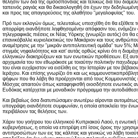
θέλησιν των διά της ομσοσπονδίας και τελικώς διά του διαμε
ταπεινός ραγιάς και θα δικαιολογηθή ότι έχων την δεδηλωμ
και προς τας απαγορεύσεις της αλαθήτου "μεγαλοφυϊας" του.
Πρό των εκλογών όμως, τελευταίως υπεσχέθη ότι θα εξέθετε τ
απορρίψη οιανδήποτε ληφθησομένην απόφασιν του, ενόμιζεν ο
τηλεγραφικάς πιέσεις εκ Νέας Υόρκης (γνωρίζει αυτός) ότι θα
επανικόβαλλε κυριολεκτικώς τον Μακάριον και τους ανθρώπου
αναμέτρησις με την "μικράν αντιπολιτευτική ομάδα" των 5%; Μ
στιγμάς νηφαλιότητος και κατ' αυτάς ορθώς κρίνει ότι η διαμάχ
ελληνικών διακηρύξεων και των ενωτικών προθέσεων. Εξ αυτού 
αρχομανία του τον εθωράκισε με τοιαύτην πολιτικήν παχυδερμί
του είναι ευχάριστον να εισέλθη εις την Ιστορίαν με τον βέβα
Ιεράχου. Και επίσης γνωρίζει ότι και ως κομμουνστικοπρόβλητ
ψήφων που θα λάβη θα προέρχονται από τους Κομμουνιστάς κα
Μόσχας απαιτούν όπως καταφηφισθή οιοσδήποτε ενωτικός αντί
Ευδόκας κατέρχεται με μοναδικόν πρόγραμμα την αυτοδιάθεσι
Και βεβαίως όσα διατυπώσαμεν ανωτέρω αίρονται αυτομάτως α
υπογράψη οιανδήποτε συμφωνίαν, η οποία αποκλείει την ένωσιν,
περιβάλουν τας θελήσεις των.
Χάριν του γοήτρου του ελληνικού Κυπριακού Λαού, η ενωτική
κυβερνήσεως, η οποία να επιτρέψη επί ίσοις όροις την χρησι
αντιπροσώπων των εις τας κάλπας και γενικώς να λάβη τοια