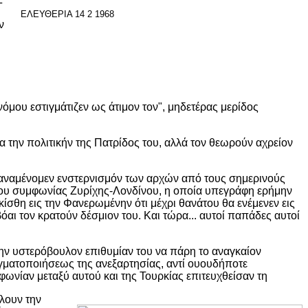
ΕΛΕΥΘΕΡΙΑ 14 2 1968
ν
νόμου εστιγμάτιζεν ως άτιμον τον", μηδετέρας μερίδος
α την πολιτικήν της Πατρίδος του, αλλά τον θεωρούν αχρείον
ν αναμένομεν ενστερνισμόν των αρχών από τους σημερινούς
ντου συμφωνίας Ζυρίχης-Λονδίνου, η οποία υπεγράφη ερήμην
ίσθη εις την Φανερωμένην ότι μέχρι θανάτου θα ενέμενεν εις
ι τον κρατούν δέσμιον του. Και τώρα... αυτοί παπάδες αυτοί
την υστερόβουλον επιθυμίαν του να πάρη το αναγκαίον
αγματοποιήσεως της ανεξαρτησίας, αντί ουουδήποτε
μφωνίαν μεταξύ αυτού και της Τουρκίας επιτευχθείσαν τη
άλουν την