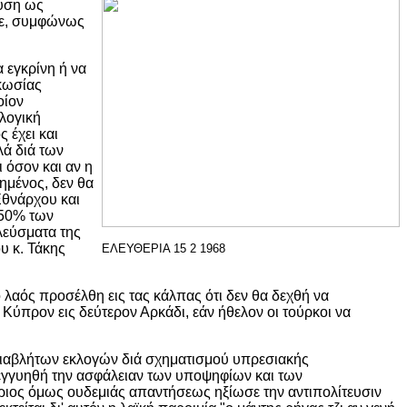
ούση ως
σε, συμφώνως
 εγκρίνη ή να
υκωσίας
οίον
λογική
 έχει και
λά διά των
 όσον και αν η
ημένος, δεν θα
 Εθνάρχου και
 50% των
λεύσματα της
υ κ. Τάκης
ΕΛΕΥΘΕΡΙΑ 15 2 1968
λαός προσέλθη εις τας κάλπας ότι δεν θα δεχθή να
 Κύπρον εις δεύτερον Αρκάδι, εάν ήθελον οι τούρκοι να
αδιαβλήτων εκλογών διά σχηματισμού υπρεσιακής
 εγγυηθή την ασφάλειαν των υποψηφίων και των
ριος όμως ουδεμιάς απαντήσεως ηξίωσε την αντιπολίτευσιν