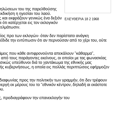
 δηλώσεων του της παρελθούσης
εκδικήση η ηγεσίαν του λαού.
ς και εκφράζουν γενικώς ένα δεξιόν
ΕΛΕΥΘΕΡΙΑ 18 2 1968
ότι κατέρχεται εις τον εκλογικόν
τελμάτωσιν.
οίος προ των εκλογών- όταν δεν παρίστατο ανάγκη
διδε την εντύπωσιν ότι αν περνούσαν από το χέρι του, ούτε
άμεις που κάθε αντιφρονούντα απεκάλουν "κάθαρμα",
από τους παράγοντες εκείνους, οι οποίοι με τας φωνασκίας
ασικώς υπεύθυνοι διά το χαντάκωμα της εθνικής μας
ακής κυβερνήσεως, η οποία εις πολλάς περιπτώσεις εφήρμοζεν
διαφωνίας προς την πολιτικήν των γραμμήν, ότι δεν τρέφουν
νεργή εκ μέρους του το "εθνικόν κέντρον, δηλαδή αι εκάστοτε
ου.
ος, προδιαγράφουν την επανεκλογήν του