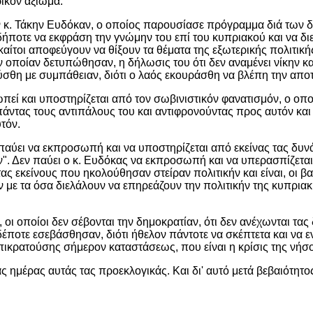
ικόν αξίωμα.
ν κ. Τάκην Ευδόκαν, ο οποίος παρουσίασε πρόγραμμα διά των
δήποτε να εκφράση την γνώμην του επί του κυπριακού και να δι
αίτοι αποφεύγουν να θίξουν τα θέματα της εξωτερικής πολιτική
 οποίαν δετυπώθησαν, η δήλωσις του ότι δεν αναμένει νίκην και 
ύσθη με συμπάθειαν, διότι ο λαός εκουράσθη να βλέπη την απο
πεί και υποστηρίζεται από τον σωβινιστικόν φανατισμόν, ο οπ
ντας τους αντιπάλους του και αντιφρονούντας προς αυτόν και έ
τόν.
παύει να εκπροσωπή και να υποστηρίζεται από εκείνας τας δυν
. Δεν παύει ο κ. Ευδόκας να εκπροσωπή και να υπερασπίζεται 
ς εκείνους που ηκολούθησαν στείραν πολιτικήν και είναι, οι β
ν με τα όσα διελάλουν να επηρεάζουν την πολιτικήν της κυπρι
 οποίοι δεν σέβονται την δημοκρατίαν, ότι δεν ανέχωνται τας 
δέποτε εσεβάσθησαν, διότι ήθελον πάντοτε να σκέπτετα και να ε
πικρατούσης σήμερον καταστάσεως, που είναι η κρίσις της νήσ
ς ημέρας αυτάς τας προεκλογικάς. Και δι' αυτό μετά βεβαιότητ