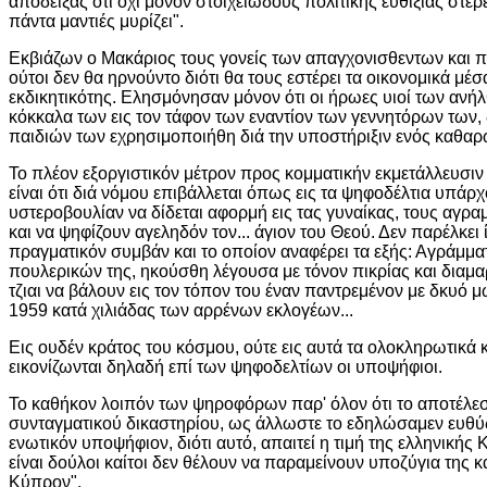
αποδείξας ότι όχι μόνον στοιχειώδους πολιτικής ευθιξίας στερεί
πάντα μαντιές μυρίζει".
Εκβιάζων ο Μακάριος τους γονείς των απαγχονισθεντων και π
ούτοι δεν θα ηρνούντο διότι θα τους εστέρει τα οικονομικά μέ
εκδικητικότης. Ελησμόνησαν μόνον ότι οι ήρωες υιοί των ανήλ
κόκκαλα των εις τον τάφον των εναντίον των γεννητόρων των,
παιδιών των εχρησιμοποιήθη διά την υποστήριξιν ενός καθα
Το πλέον εξοργιστικόν μέτρον προς κομματικήν εκμετάλλευσιν 
είναι ότι διά νόμου επιβάλλεται όπως εις τα ψηφοδέλτια υπάρ
υστεροβουλίαν να δίδεται αφορμή εις τας γυναίκας, τους αγ
και να ψηφίζουν αγεληδόν τον... άγιον του Θεού. Δεν παρέλκ
πραγματικόν συμβάν και το οποίον αναφέρει τα εξής: Αγράμ
πουλερικών της, ηκούσθη λέγουσα με τόνον πικρίας και διαμα
τζιαι να βάλουν εις τον τόπον του έναν παντρεμένον με δκυό μ
1959 κατά χιλιάδας των αρρένων εκλογέων...
Εις ουδέν κράτος του κόσμου, ούτε εις αυτά τα ολοκληρωτικά κ
εικονίζωνται δηλαδή επί των ψηφοδελτίων οι υποψήφιοι.
Το καθήκον λοιπόν των ψηροφόρων παρ' όλον ότι το αποτέλε
συνταγματικού δικαστηρίου, ως άλλωστε το εδηλώσαμεν ευθύς 
ενωτικόν υποψήφιον, διότι αυτό, απαιτεί η τιμή της ελληνική
είναι δούλοι καίτοι δεν θέλουν να παραμείνουν υποζύγια της
Κύπρον".