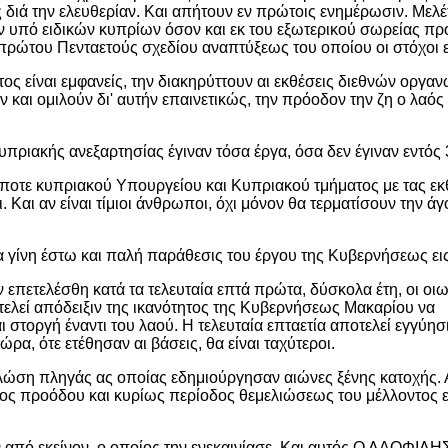
 διά την ελευθερίαν. Και απήτουν εν πρώτοις ενημέρωσιν. Με
ν υπό ειδικών κυπρίων όσον και εκ του εξωτερικού σωρείας πρ
υ πρώτου Πενταετούς σχεδίου αναπτύξεως του οποίου οι στόχοι
ητος είναι εμφανείς, την διακηρύττουν αι εκθέσεις διεθνών ο
αι ομιλούν δι' αυτήν επαινετικώς, την πρόοδον την ζη ο λαός κ
υπριακής ανεξαρτησίας έγιναν τόσα έργα, όσα δεν έγιναν εντός 
οτε κυπριακού Υπουργείου και Κυπριακού τμήματος με τας εκθέ
Και αν είναι τίμιοι άνθρωποι, όχι μόνον θα τερματίσουν την άγ
α γίνη έστω και παλή παράθεσις του έργου της Κυβερνήσεως εις
ν επετελέσθη κατά τα τελευταία επτά πρώτα, δύσκολα έτη, οι οιω
οτελεί απόδειξιν της ικανότητος της Κυβερνήσεως Μακαρίου να
τοργή έναντι του λαού. Η τελευταία επταετία αποτελεί εγγύησι
ώρα, ότε ετέθησαν αι βάσεις, θα είναι ταχύτεροι.
ουλώση πληγάς ας οποίας εδημιούργησαν αιώνες ξένης κατοχής. 
δος προόδου και κυρίως περίοδος θεμελιώσεως του μέλλοντος 
 από εκείνον, ο οποίος την ενεκαινίασε. Και αυτός Ο ΛΑΟΦΙΛΗ