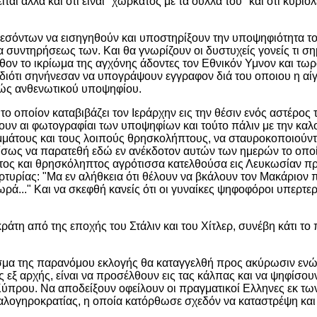
ται αλλά και ότι είναι "χώρκατος με τα ούλλα του" και ότι κυριολε
εσόντων να εισηγηθούν και υποστηρίξουν την υποψηφιότητα του
σα συντηρήσεως των. Και θα γνωρίζουν οι δυστυχείς γονείς τι σ
θον το ικρίωμα της αγχόνης άδοντες τον Εθνικόν Υμνον και τωρ
 διότι σηνήνεσαν να υπογράψουν εγγραφον διά του οποιου η αί
ρώς ανθενωτικού υποψηφίου.
το οποίον καταβιβάζει τον Ιεράρχην εις την θέσιν ενός αστέρος
χουν αι φωτογραφίαι των υποψηφίων και τούτο πάλιν με την καλ
ραμμάτους και τους λοιπούς θρησκολήπτους, να σταυροκοποιούν
ει ίσως να παρατεθή εδώ εν ανέκδοτον αυτών των ημερών το οπο
ματος και θρησκόληπτος αγρότισσα κατελθούσα εις Λευκωσίαν 
ρτυρίας: "Μα εν αλήθκεια ότι θέλουν να βκάλουν τον Μακάριον
ωρά..." Και να σκεφθή κανείς ότι οι γυναίκες ψηφοφόροι υπερτε
ράτη από της εποχής του Στάλιν και του Χίτλερ, συνέβη κάτι το
σμα της παρανόμου εκλογής θα καταγγελθή προς ακύρωσιν ενώ
εξ αρχής, είναι να προσέλθουν εις τας κάλπας και να ψηφίσουν
ς Κύπρου. Να αποδείξουν οφείλουν οι πραγματικοί Ελληνες εκ τω
 καλογηροκρατίας, η οποία κατόρθωσε σχεδόν να καταστρέψη και