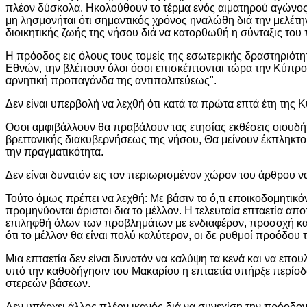
πλέον δύσκολα. Ηκολούθουν το τέρμα ενός αιματηρού αγώνος
μη λησμονήται ότι σημαντικός χρόνος ηναλώθη διά την μελέτη
διοικητικής ζωής της νήσου διά να κατορθωθή η σύνταξις το
Η πρόοδος εις όλους τους τομείς της εσωτερικής δραστηριότ
Εθνών, την βλέπουν όλοι όσοι επισκέπτονται τώρα την Κύπρον κ
αρνητική προπαγάνδα της αντιπολιτεύεως".
Δεν είναι υπερβολή να λεχθή ότι κατά τα πρώτα επτά έτη της Κ
Οσοι αμφιβάλλουν θα πραβάλουν τας ετησίας εκθέσεις οιουδήπ
βρεττανικής διακυβερνήσεως της νήσου, Θα μείνουν έκπληκτοι. 
την πραγματικότητα.
Δεν είναι δυνατόν εις τον περιωρισμένον χώρον του άρθρου ν
Τούτο όμως πρέπει να λεχθή: Με βάσιν το ό,τι εποικοδομητικό
προμηνύονται άριστοι δια το μέλλον. Η τελευταία επταετία απ
επιληφθή όλων των προβλημάτων με ενδιαφέρον, προσοχή και σ
ότι το μέλλον θα είναι πολύ καλύτερον, οι δε ρυθμοί προόδου τ
Μια επταετία δεν είναι δυνατόν να καλύψη τα κενά και να επ
υπό την καθοδήγησιν του Μακαρίου η επταετία υπήρξε περίο
στερεών βάσεων.
Δεν υπάρχει άλλος πλέον ικανός διά να συνεχίση την πρόοδον