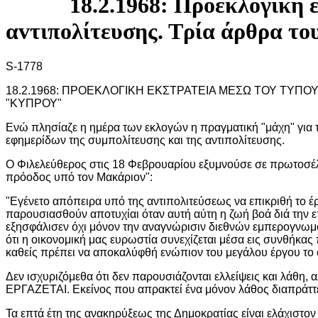
18.2.1968: Πρoεκλoγική 
αvτιπoλίτευσης. Τρία άρθρα τo
S-1778
18.2.1968: ΠΡΟΕΚΛΟΓΙΚΗ ΕΚΣΤΡΑΤΕΙΑ ΜΕΣΩ ΤΟΥ ΤΥΠΟΥ
"ΚΥΠΡΟΥ"
Ενώ πλησίαζε η ημέρα των εκλογών η πραγματική "μάχη" για τι
εφημερίδων της συμπολίτευσης και της αντιπολίτευσης.
Ο Φιλελεύθερος στις 18 Φεβρουαρίου εξυμνούσε σε πρωτοσέλ
πρόοδος υπό τον Μακάριον":
"Εγένετο απόπειρα υπό της αντιπολιτεύσεως να επικριθή το έ
παρουσιασθούν αποτυχίαι όταν αυτή αύτη η ζωή βοά διά την ε
εξησφάλισεν όχι μόνον την αναγνώρισιν διεθνών εμπερογνωμό
ότι η οικονομική μας ευρωστία συνεχίζεται μέσα εις συνθήκας 
καθείς πρέπει να αποκαλύφθή ενώπιον του μεγάλου έργου το ο
Δεν ισχυριζόμεθα ότι δεν παρουσιάζονται ελλείψεις και λάθη
ΕΡΓΑΖΕΤΑΙ. Εκείνος που απρακτεί ένα μόνον λάθος διαπράττει
Τα επτά έτη της ανακηρύξεως της Δημοκρατίας είναι ελάχιστον