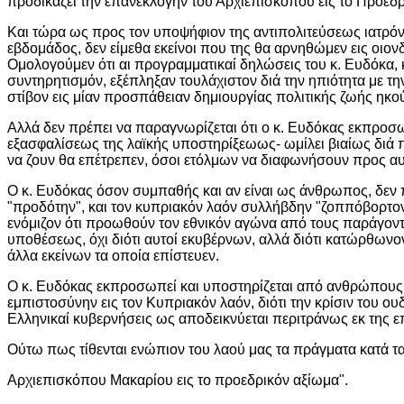
προδικάζει την επανεκλογήν του Αρχιεπισκόπου εις το Προεδρ
Και τώρα ως προς τον υποψήφιον της αντιπολιτεύσεως ιατρό
εβδομάδος, δεν είμεθα εκείνοι που της θα αρνηθώμεν εις οιον
Ομολογούμεν ότι αι προγραμματικαί δηλώσεις του κ. Ευδόκα, κ
συντηρητισμόν, εξέπληξαν τουλάχιστον διά την ηπιότητα με την
στίβον εις μίαν προσπάθειαν δημιουργίας πολιτικής ζωής ηκο
Αλλά δεν πρέπει να παραγνωρίζεται ότι ο κ. Ευδόκας εκπροσω
εξασφαλίσεως της λαϊκής υποστηρίξεωως- ωμίλει βιαίως διά πά
να ζουν θα επέτρεπεν, όσοι ετόλμων να διαφωνήσουν προς αυ
Ο κ. Ευδόκας όσον συμπαθής και αν είναι ως άνθρωπος, δεν 
"προδότην", και τον κυπριακόν λαόν συλλήβδην "ζοππόβορτον"
ενόμιζον ότι προωθούν τον εθνικόν αγώνα από τους παράγοντα
υποθέσεως, όχι διότι αυτοί εκυβέρνων, αλλά διότι κατώρθωνο
άλλα εκείνων τα οποία επίστευεν.
Ο κ. Ευδόκας εκπροσωπεί και υποστηρίζεται από ανθρώπους, οι
εμπιστοσύνην εις τον Κυπριακόν λαόν, διότι την κρίσιν του ου
Ελληνικαί κυβερνήσεις ως αποδεικνύεται περιτράνως εκ της ε
Ούτω πως τίθενται ενώπιον του λαού μας τα πράγματα κατά τα
Αρχιεπισκόπου Μακαρίου εις το προεδρικόν αξίωμα".