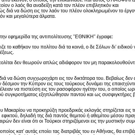
 λαός θα αναδείξη κατά τον πλέον επιβλητικόν και
ώς διά να δώση εις τον λαόν του πλέον ολοκληρωμένον το έργο
όν και μεγαλύτερα άλματα.
την εφημερίδα της αντιπολίτευσης "ΕΘΝΙΚΗ" έγραφε:
 το καθήκον του πολίτου διά τα κοινά, ο δε Σόλων δι' ειδικού 
νέξεως.
ίοι πολίται δεν θεωρούν απλώς αδιάφορον τον μη παρακολουθούντ
 διά να δώση συγχωροχάρτι εις τον δικτάτορα του. Βεβαίως δε
ν δέσμιον την Κύπρον εις τους τούρκους δυνάμει της επαισχύ
έλειαν να πιστεύση εις τον ρασοφόρον ηγέτην του, ο οποίος ωρκ
ού συγκροτήματος εξηπλώθησαν παντού και ως συσφιγκτήρες βόα
 του Μακαρίου να προκηρύξη προεδρικάς εκλογάς στηρίζεται εις 
υ εφικτού, δηλαδή της διά παντός θεμιτού ή αθεμίτου μέσου πρ
αιρών δεν είναι ότι οι Τούρκοι στηριζόμενοι εις την μυστικήν συ
ποίος κατ' αυτάς εποίει τας διατριβάς του εν Αθήναις, θα επιβ