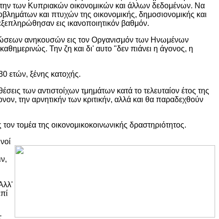
λέτην των Κυπριακών οικονομικών και άλλων δεδομένων. Να
οβλημάτων και πτυχών της οικονομικής, δημοσιονομικής και
 εξεπληρώθησαν εις ικανοποιητικόν βαθμόν.
ργανώσεων ανηκουσών εις τον Οργανισμόν των Ηνωμένων
αθημερινώς. Την ζη και δι' αυτο "δεν πιάνει η άγονος, η
30 ετών, ξένης κατοχής.
σεις των αντιστοίχων τμημάτων κατά το τελευταίον έτος της
ονον, την αρνητικήν των κριτικήν, αλλά και θα παραδεχθούν
 τον τομέα της οικονομικοκοινωνικής δραστηριότητος.
νοί
ν,
Αλλ'
επί
Σ