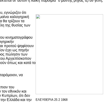
κτείται δι' αυτόν η λαϊκή παροιμία "ο μάντης ρήγας τζι αν γενή,
, εγνώριζεν ότι
ημαίνει καλογηρική
α θα τρίζουν τα
γλη της θυσίας των
 του κινηματογράφου
ογηρικήν
ται προτού ψηφίσουν
ίον έχει ως πηγήν
προς πώλησιν των
 που Αρχιεπίσκοπον
ρούν όπως και κατά το
 παρόμοιον, να
πιον του
 τον εθνικόν και
ν Κυπρίων, ότι δεν
 την Ελλάδα και την
ΕΛΕΥΘΕΡΙΑ 25 2 1968