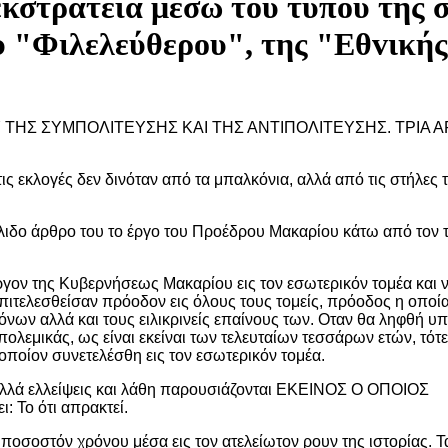
εκστρατεία μέσω τoυ τύπoυ της 
υ "Φιλελεύθερoυ", της "Εθvική
 ΤΗΣ ΣΥΜΠΟΛΙΤΕΥΣΗΣ ΚΑΙ ΤΗΣ ΑΝΤΙΠΟΛΙΤΕΥΣΗΣ. ΤΡΙΑ Α
ς εκλογές δεν δινόταν από τα μπαλκόνια, αλλά από τις στήλες 
ιδο άρθρο του το έργο του Προέδρου Μακαρίου κάτω από τον τ
ργον της Κυβερνήσεως Μακαρίου εις τον εσωτερικόν τομέα και 
πιτελεσθείσαν πρόοδον εις όλους τους τομείς, πρόοδος η οποί
νων αλλά και τους ειλικρινείς επαίνους των. Οταν θα ληφθή υ
πολεμικάς, ως είναι εκείναι των τελευταίων τεσσάρων ετών, τότε
ποίον συνετελέσθη εις τον εσωτερικόν τομέα.
, αλλά ελλείψεις και λάθη παρουσιάζονται ΕΚΕΙΝΟΣ Ο ΟΠΟΙΟΣ
: Το ότι απρακτεί.
 ποσοστόν χρόνου μέσα εις τον ατελείωτον ρουν της ιστορίας. 