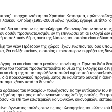
ύπρος" με αρχισυντάκτη τον Χριστάκη Κατσαμπά, πρώην στέλεχο
Γλαύκου Κληρίδη (1993-2003) λόγω ηλικίας, έγραφε με τίτλο "ο
ού διά να πέσουν εις παραλήρημα. Θα αντικρύσουν όσον τους ε
ν ορθόν προσανατολισμόν, εν τη επιγνώσει ότι αι εκλογαί δεν
 το πολιτικόν θέμα, άνευ της λύσεως του οποίου είναι αδύνατο
κλέξη τον νέον Πρόεδρον της χώρας, έχων ενώπιον του δύο υποψ
κα, Θα εκλέξη εκείνον, ο οποίος περισσότερον εκφράζει τας δυν
μμα και είναι τούτο μεγάλον μειονέκτημα. Πρωτον διότι δεν δί
 αυτού του τρόπου προσωποποιείται το θέμα της εκλογής και δεν 
όν να είπη της ότι το παρελθόν αποτελεί αφ' εαυτού τον σκελετό
, διά προεκλογικού προγράμματος θα καθίστατο δυνατή η άσκησ
 αποφευχθούν κατά το δυνατόν.
μμα δράσεως του Μακαρίου- τουλάχιστον εις την αντίκρυσιν του π
να ζητήση την προς αυτόν ανανέωσιν της λαϊκής εντολής, Θα ή
, όσον και επί των εσωτερικών κοινωνικών, οικονομικών, εκπα
ίναι άγνωστος τουλάχιστον εις τας πλειοφηφίας του ελληνικού