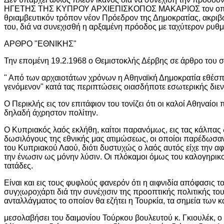
ΗΓΕΤΗΣ ΤΗΣ ΚΥΠΡΟΥ ΑΡΧΙΕΠΙΣΚΟΠΟΣ ΜΑΚΑΡΙΟΣ τον οποίον ο
θριαμβευτικόν τρόπον νέον Πρόεδρον της Δημοκρατίας, ακριβ
του, διά να συνεχισθή η αρξαμένη πρόοδος με ταχύτερον ρυθμ
ΑΡΘΡΟ "ΕΘΝΙΚΗΣ"
Την επομένη 19.2.1968 ο Θεμιστοκλής Δέρβης σε άρθρο του σ
" Από των αρχαιοτάτων χρόνων η Αθηναϊκή Δημοκρατία εθέσπιζε
γενόμενον" κατά τας περιπτώσεις οιασδήποτε εσωτερικής διε
Ο Περικλής εις τον επιτάφιον του τονίζει ότι οι καλοί Αθηνα
δηλαδή άχρηστον πολίτην.
Ο Κυπριακός λαός εκλήθη, καίτοι παρανόμως, εις τας κάλπας
δωσιλόγους της εθνικής μας ατιμώσεως, οι οποίοι παρέδωσα
του Κυπριακού Λαού, διότι δυστυχώς ο λαός αυτός είχε την αφ
την ένωσιν ως μόνην λύσιν. Οι πλόκαμοι όμως του καλογηρικ
τατάδες.
Είναι και εις τους φυφλούς φανερόν ότι η αιφνιδία απόφασις
συγχωροχάρτι διά την συνέχισιν της προοπτικής πολιτικής το
ανταλλάγματος το οποίον θα εζήτει η Τουρκία, τα σημεία των κ
μεσολαβήσει του δαιμονίου Τούρκου βουλευτού κ. Γκιουλέκ, ο ο