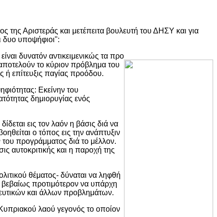
ς της Αριστεράς και μετέπειτα βουλευτή του ΔΗΣΥ και για
ι δυο υποψήφιοι":
ίναι δυνατόν αντικειμενικώς τα προ
 αποτελούν το κύριον πρόβλημα του
ς ή επίτευξις παγίας προόδου.
ηφιότητας: Εκείνην του
ατότητας δημιορυγίας ενός
δεται εις τον λαόν η βάσις διά να
βοηθείται ο τόπος εις την ανάπτυξιν
ν του προγράμματος διά το μέλλον.
ις αυτοκριτικής και η παροχή της
ολιτικού θέματος- δύναται να ληφθή
το βεβαίως προτιμότερον να υπάρχη
ιδευτικών και άλλων προβλημάτων.
 Κυπριακού λαού γεγονός το οποίον