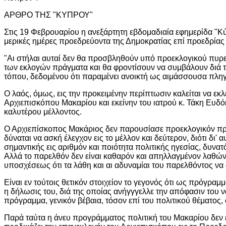
ΑΡΘΡΟ ΤΗΣ "ΚΥΠΡΟΥ"
Στις 19 Φεβρουαρίου η ανεξάρτητη εβδομαδιαία εφημερίδα "Κ
μερικές ημέρες προεδρεύοντα της Δημοκρατίας επί προεδρίας 
"Αι στήλαι αυταί δεν θα προσβληθούν υπό προεκλογικού πυρετ
των εκλογών πράγματα και θα φροντίσουν να συμβάλουν διά το
τόπου, δεδομένου ότι παραμένει ανοικτή ως αιμάσσουσα πληγή
Ο λαός, όμως, εις την προκειμένην περίπτωσιν καλείται να ε
Αρχιεπισκόπου Μακαρίου και εκείνην του ιατρού κ. Τάκη Ευδό
καλυτέρου μέλλοντος.
Ο Αρχιεπίσκοπος Μακάριος δεν παρουσίασε προεκλογικόν πρόγρα
δύναται να ασκή έλεγχον εις το μέλλον και δεύτερον, διότι δι'
σημαντικής εις αριθμόν και ποιότητα πολιτικής ηγεσίας, δυνατ
Αλλά το παρελθόν δεν είναι καθαρόν και απηλλαγμένον λαθών
υποσχέσεως ότι τα λάθη και αι αδυναμίαι του παρελθόντος να
Είναι εν τούτοις θετικόν στοιχείον το γεγονός ότι ως πρόγρα
η δήλωσις του, διά της οποίας ανήγγγελλε την απόφασιν του 
πρόγραμμα, γενικόν βέβαια, τόσον επί του πολιτικού θέματος
Παρά ταύτα η άνευ προγράμματος πολιτική του Μακαρίου δεν ε