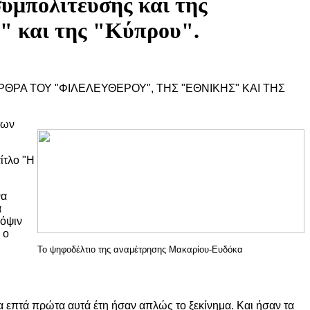
συμπoλίτευσης και της
ς" και της "Κύπρoυ".
ΡΘΡΑ ΤΟΥ "ΦΙΛΕΛΕΥΘΕΡΟΥ", ΤΗΣ "ΕΘΝΙΚΗΣ" ΚΑΙ ΤΗΣ
των
ίτλο "Η
να
α
πόψιν
 ο
Το ψηφοδέλτιο της αναμέτρησης Μακαρίου-Ευδόκα
Τα επτά πρώτα αυτά έτη ήσαν απλώς το ξεκίνημα. Και ήσαν τα