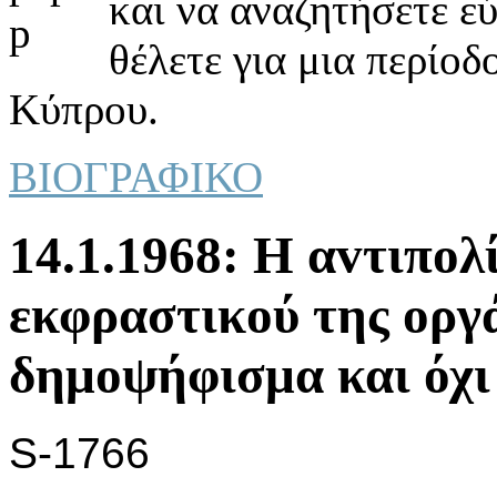
και να αναζητήσετε ε
θέλετε για μια περίοδ
Κύπρου.
ΒΙΟΓΡΑΦΙΚΟ
14.1.1968: Η αvτιπoλ
εκφραστικoύ της oργ
δημoψήφισμα και όχι 
S-1766