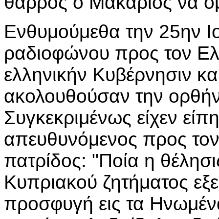
θάρρος ο Μακάριος να ομ
Ενθυμούμεθα την 25ην Ι
ραδιοφώνου προς τον Ελλ
ελληνικήν Κυβέρνησιν και
ακολουθούσαν την ορθήν
Συγκεκριμένως είχεν είπ
απευθυνόμενος προς τον
πατρίδος: "Ποία η θέλησι
Κυπριακού ζητήματος εξ
προσφυγή εις τα Ηνωμέν