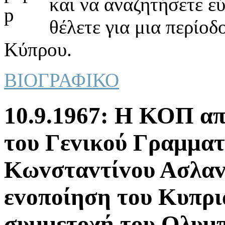
και να αναζητήσετε ε
θέλετε για μια περίοδ
Κύπρου.
ΒΙΟΓΡΑΦΙΚΟ
10.9.1967: Η ΚΟΠ απo
τoυ Γεvικoύ Γραμμα
Κωvσταvτίvoυ Ασλαvί
εvoπoίηση τoυ Κυπρι
συμμετoχή τoυ Ολυμπ