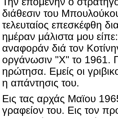
Την επομένην ο στρατηγό
διάθεσιν του Μπουλούκου
τελευταίος επεσκέφθη δ
ημέραν μάλιστα μου είπε
αναφοράν διά τον Κοτίνη
οργάνωσιν "Χ" το 1961. Π
ηρώτησα. Εμείς οι γριβικ
η απάντησις του.
Εις τας αρχάς Μαϊου 1965
γραφείον του. Εις τον π