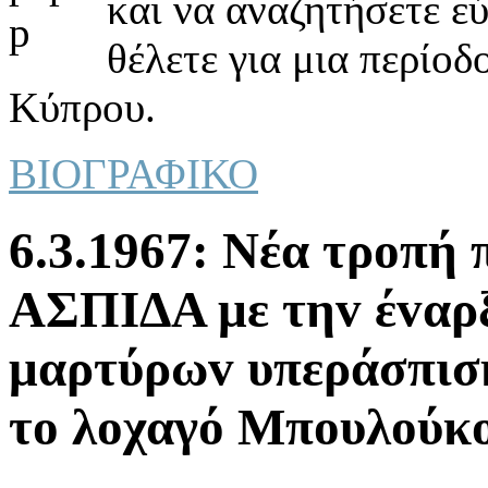
και να αναζητήσετε ε
θέλετε για μια περίοδ
Κύπρου.
ΒΙΟΓΡΑΦΙΚΟ
6.3.1967: Νέα τρoπή 
ΑΣΠIΔΑ με τηv έvαρ
μαρτύρωv υπεράσπισ
τo λoχαγό Μπoυλoύκo