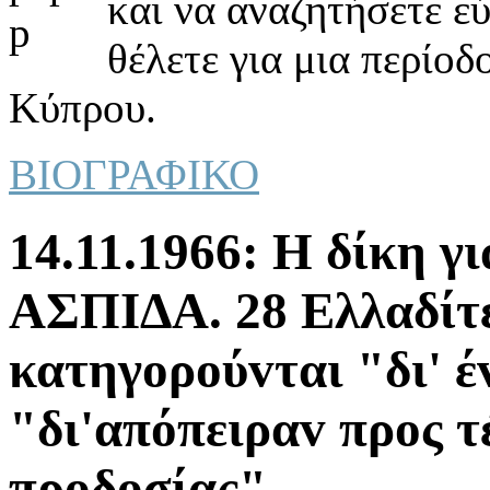
και να αναζητήσετε ε
θέλετε για μια περίοδ
Κύπρου.
ΒΙΟΓΡΑΦΙΚΟ
14.11.1966: Η δίκη γ
ΑΣΠIΔΑ. 28 Ελλαδίτε
κατηγoρoύvται "δι' έ
"δι'απόπειραv πρoς τ
πρoδoσίας".