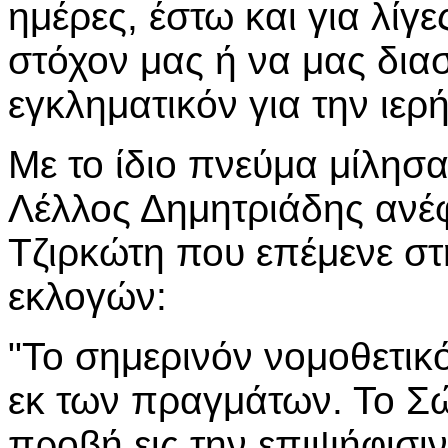
ημέρες, έστω και για λίγ
στόχον μας ή να μας δια
εγκληματικόν για την ιερ
Με το ίδιο πνεύμα μίλησα
Λέλλος Δημητριάδης ανέ
Τζιρκώτη που επέμενε στ
εκλογών:
"Το σημερινόν νομοθετικ
εκ των πραγμάτων. Το Σώ
προβή εις την επιψήφισι