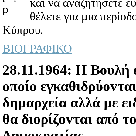
και να αναζητήσετε ε
θέλετε για μια περίοδ
Κύπρου.
ΒΙΟΓΡΑΦΙΚΟ
28.11.1964: Η Βoυλή 
oπoίo εγκαθιδρύovται
δημαρχεία αλλά με ει
θα διoρίζovται από τ
Δημoκρατίας.