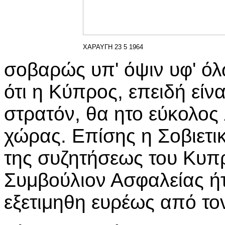
ΧΑΡΑΥΓΗ 23 5 1964
σοβαρώς υπ' όψιν υφ' όλω
ότι η Κύπρος, επειδή είν
στρατόν, θα ητο εύκολος 
χώρας. Επίσης η Σοβιετικ
της συζητήσεως του Κυπρ
Συμβούλιον Ασφαλείας ήτ
εξετιμηθη ευρέως από το