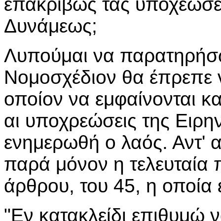
επακριβώς τας υποχεώσει
Δυνάμεως;
Λυπούμαι να παρατηρήσω 
Νομοσχέδιον θα έπρεπε ν
οποίον να εμφαίνονται κ
αι υποχρεώσεις της Ειρη
ενημερωθή ο λαός. Αντ' α
παρά μόνον η τελευταία 
άρθρου, του 45, η οποία 
"Εν κατακλείδι επιθυμώ ν