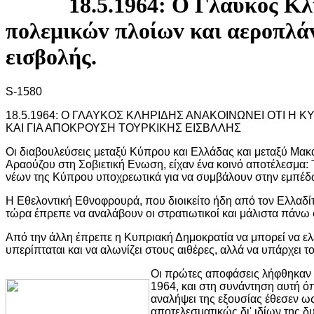
18.5.1964: Ο Γλαύκoς Κλ
πoλεμικώv πλoίωv και αερoπλάv
εισβoλής.
S-1580
18.5.1964: Ο ΓΛΑΥΚΟΣ ΚΛΗΡΙΔΗΣ ΑΝΑΚΟΙΝΩΝΕΙ ΟΤΙ Η
ΚΑΙ ΓΙΑ ΑΠΟΚΡΟΥΣΗ ΤΟΥΡΚΙΚΗΣ ΕΙΣΒΛΛΗΣ
Οι διαβουλεύσεις μεταξύ Κύπρου και Ελλάδας και μεταξύ Μακαρ
Αραούζου στη Σοβιετική Ενωση, είχαν ένα κοινό αποτέλεσμα
νέων της Κύπρου υποχρεωτικά για να συμβάλουν στην εμπέδω
Η Εθελοντική Εθνοφρουρά, που διοικείτο ήδη από τον Ελλαδί
τώρα έπρεπε να αναλάβουν οι στρατιωτικοί και μάλιστα πάνω 
Από την άλλη έπρεπε η Κυπριακή Δημοκρατία να μπορεί να ελέγ
υπερίπταται και να αλωνίζει στους αιθέρες, αλλά να υπάρχει τ
Οι πρώτες αποφάσεις λήφθηκαν 
1964, και στη συνάντηση αυτή ό
αναλήψει της εξουσίας έθεσεν ω
αποτελεσματικώς δι' ιδίων της 