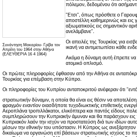
πόλεμον, δεδομένου ότι ασήμαντ
"Ετσι", όπως πρόσθετε ο Γαρουφ
αποστέλλη καθημερινώς και εις 
αξιωματικούς εις σημαντικόν αρ
ανελάμβανε".
Οι απειλές της Τουρκίας για εισ
Συνάντηση Μακαρίου- Γρίβα τον
ικανή να αντιμετωπίσει κάθε ενδ
Απρίλη του 1964 στην Αθήνα
(ΕΛΕΥΘΕΡΙΑ 16 4 1964)
Ακόμα η δύναμη αυτή έπρεπε να 
ατομικό οπλισμό.
Οι πρώτες πληροφορίες έφθασαν από την Αθήνα σε ανταπόκρι
Τουρκίας για επέμβαση στην Κύπρο.
Οι πληροφορίες του Κυπρίου ανταποκριτού ανέφεραν ότι "εν
στρατιωτικήν δύναμιν, η οποία θα είναι εις θέσιν να αποτελέσ
φραγμόν εναντίον οιασδήποτε τυχοδιωκτικής επιθετικής ενεργ
Αεροπλάνα τροπιλλάκατοι, ελικόπτερα και παντός είδους πολε
συμπληρώσουν την Κυπριακήν άμυναν και θα παράσχουν εις 
Κυπριακόν λαόν την ισχύν να προστατεύση διά των ιδίων αυτ
μέσων την εθνικήν του υπόστασιν. Η Κύπρος ως ανεξάρτητον κ
δικαίωμα να οργανώση επί βάσεων στρατιωτικής ισχύος το πα