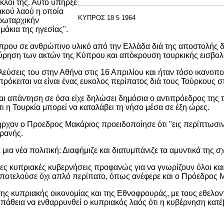
φίκλοι της. Αυτό υπήρξε
ακού λαού η οποία
ΚΥΠΡΟΣ 18 5 1964
ρωταρχικήν
ιμάκια της ηγεσίας".
ύπρου σε ανθρώπινο υλικό από την Ελλάδα διά της αποστολής
ύρηση των ακτών της Κύπρου και απόκρουση τουρκικής εισβολ
ύσεις του στην Αθήνα στις 16 Απριλίου και ήταν τόσο ικανοπ
πρόκειται να είναι ένας ευκολος περίπατος διά τους Τούρκους 
πάντηση σε όσα είχε δηλώσει δημόσια ο αντιπρόεδρος της του
 η Τουρκία μπορεί να καταλάβει τη νήσο μέσα σε έξη ώρες.
ήρχαν ο Προεδρος Μακάριος προειδοποίησε ότι "εις περίπτωσι
δρανής.
μια νέα πολιτική: Διαφήμιζε και διατυμπάνιζε τα αμυντικά της 
ς κυπριακές κυβερνήσεις προφανώς για να γνωρίζουν όλοι και όχ
αποτελούσε όχι απλό περίπατο, όπως ανέφερε και ο Πρόεδρος 
 της κυπριακής οικονομίας και της Εθνοφρουράς, με τους εθελο
άθεια να ενθαρρυνθεί ο κυπριακός λαός ότι η κυβέρνηση κατέ