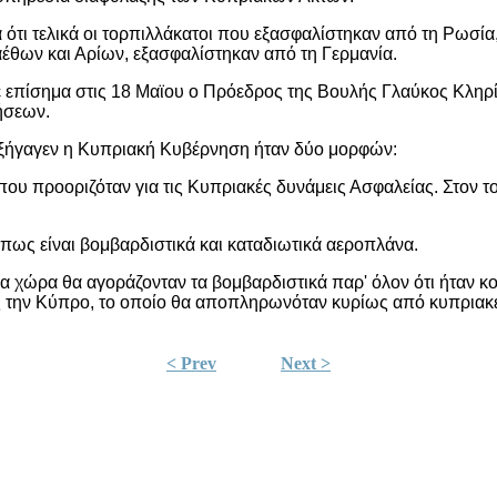
 ότι τελικά οι τορπιλλάκατοι που εξασφαλίστηκαν από τη Ρωσί
έθων και Αρίων, εξασφαλίστηκαν από τη Γερμανία.
πίσημα στις 18 Μαϊου ο Πρόεδρος της Βουλής Γλαύκος Κληρίδ
ήσεων.
ιεξήγαγεν η Κυπριακή Κυβέρνηση ήταν δύο μορφών:
ου προοριζόταν για τις Κυπριακές δυνάμεις Ασφαλείας. Στον
ς είναι βομβαρδιστικά και καταδιωτικά αεροπλάνα.
χώρα θα αγοράζονταν τα βομβαρδιστικά παρ' όλον ότι ήταν κοι
ην Κύπρο, το οποίο θα αποπληρωνόταν κυρίως από κυπριακές ε
< Prev
Next >