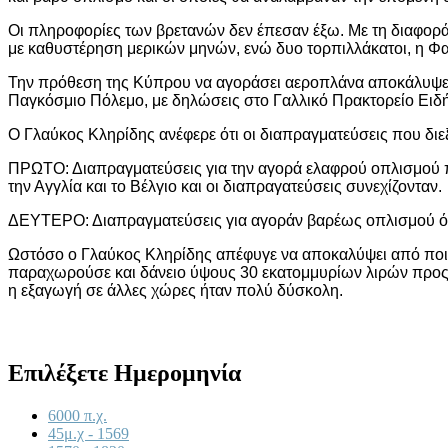
Οι πληροφορίες των βρετανών δεν έπεσαν έξω. Με τη διαφορά
με καθυστέρηση μερικών μηνών, ενώ δυο τορπιλλάκατοι, η Φα
Την πρόθεση της Κύπρου να αγοράσει αεροπλάνα αποκάλυψε ε
Παγκόσμιο Πόλεμο, με δηλώσεις στο Γαλλικό Πρακτορείο Ειδ
Ο Γλαύκος Κληρίδης ανέφερε ότι οι διαπραγματεύσεις που δ
ΠΡΩΤΟ: Διαπραγματεύσεις για την αγορά ελαφρού οπλισμού π
την Αγγλία και το Βέλγιο και οι διαπραγατεύσεις συνεχίζονταν.
ΔΕΥΤΕΡΟ: Διαπραγματεύσεις για αγοράν βαρέως οπλισμού όπω
Ωστόσο ο Γλαύκος Κληρίδης απέφυγε να αποκαλύψει από ποια 
παραχωρούσε και δάνειο ύψους 30 εκατομμυρίων λιρών προς τ
η εξαγωγή σε άλλες χώρες ήταν πολύ δύσκολη.
Επιλέξετε Ημερομηνία
6000 π.χ.
45μ.χ - 1569