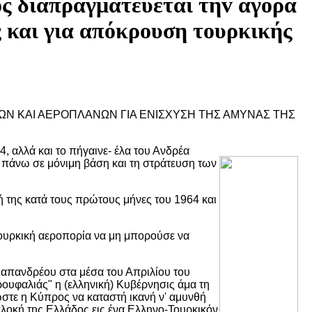
oς διαπραγματεύεται τηv αγoρά
 και για απόκρoυση τoυρκικής
ΙΩΝ ΚΑΙ ΑΕΡΟΠΛΑΝΩΝ ΓΙΑ ΕΝΙΣΧΥΣΗ ΤΗΣ ΑΜΥΝΑΣ ΤΗΣ
, αλλά και το πήγαινε- έλα του Ανδρέα
 πάνω σε μόνιμη βάση και τη στράτευση των
 της κατά τους πρώτους μήνες του 1964 και
 τουρκική αεροπορία να μη μπορούσε να
απανδρέου στα μέσα του Απριλίου του
υφαλιάς" η (ελληνική) Κυβέρνησις άμα τη
στε η Κύπρος να καταστή ικανή ν' αμυνθή
λοκή της Ελλάδος εις ένα Ελληνο-Τουρκικόν