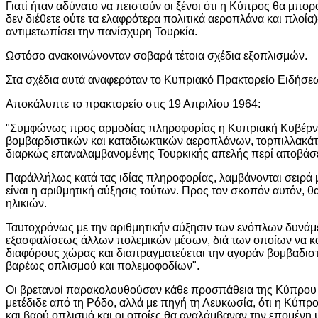
Γιατί ήταν αδύνατο να πειστούν οι ξένοι ότι η Κύπρος θα μπο
δεν διέθετε ούτε τα ελαφρότερα πολιτικά αεροπλάνα και πλοία)
αντιμετωπίσει την πανίσχυρη Τουρκία.
Ωστόσο ανακοινώνονταν σοβαρά τέτοια σχέδια εξοπλισμών.
Στα σχέδια αυτά αναφερόταν το Κυπριακό Πρακτορείο Ειδήσε
Αποκάλυπτε το πρακτορείο στις 19 Απριλίου 1964:
"Συμφώνως προς αρμοδίας πληροφορίας η Κυπριακή Κυβέρνη
βομβαρδιστικών και καταδιωκτικών αεροπλάνων, τορπιλλακά
διαρκώς επαναλαμβανομένης Τουρκικής απελής περί αποβάσ
Παράλλήλως κατά τας ιδίας πληροφορίας, λαμβάνονται σειρά
είναι η αριθμητική αύξησις τούτων. Προς τον σκοπόν αυτόν, 
ηλικιών.
Ταυτοχρόνως με την αριθμητικήν αύξησιν των ενόπλων δυνάμε
εξασφαλίσεως άλλων πολεμικών μέσων, διά των οποίων να κα
διαφόρους χώρας και διαπραγματεύεται την αγοράν βομβαδισ
βαρέως οπλισμού και πολεμοφοδίων".
Οι βρετανοί παρακολουθούσαν κάθε προσπάθεια της Κύπρου για
μετέδιδε από τη Ρόδο, αλλά με πηγή τη Λευκωσία, ότι η Κύπ
και βαρύ οπλισμό και οι οποίες θα αναλάμβαναν την επομέν