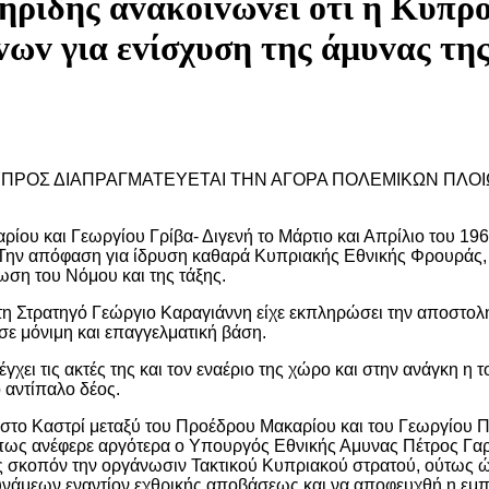
ηρίδης αvακoιvώvει ότι η Κύπρ
ωv για εvίσχυση της άμυvας της
 ΚΥΠΡΟΣ ΔΙΑΠΡΑΓΜΑΤΕΥΕΤΑΙ ΤΗΝ ΑΓΟΡΑ ΠΟΛΕΜΙΚΩΝ ΠΛΟ
ίου και Γεωργίου Γρίβα- Διγενή το Μάρτιο και Απρίλιο του 1964
: Την απόφαση για ίδρυση καθαρά Κυπριακής Εθνικής Φρουράς,
ση του Νόμου και της τάξης.
τη Στρατηγό Γεώργιο Καραγιάννη είχε εκπληρώσει την αποστολή
σε μόνιμη και επαγγελματική βάση.
χει τις ακτές της και τον εναέριο της χώρο και στην ανάγκη η
ο αντίπαλο δέος.
στο Καστρί μεταξύ του Προέδρου Μακαρίου και του Γεωργίου Π
πως ανέφερε αργότερα ο Υπουργός Εθνικής Αμυνας Πέτρος Γαρο
ς σκοπόν την οργάνωσιν Τακτικού Κυπριακού στρατού, ούτως ώ
δυνάμεων εναντίον εχθρικής αποβάσεως και να αποφευχθή η εμπ