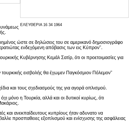
ΕΛΕΥΘΕΡΙΑ 16 34 1964
 δυνάμεως
ής.
οιημένος ώστε σε δηλώσεις του σε αμερικανό δημοσιογράφο
στρατιώτας ενδεχόμενη απόβασις των εις Κύπρον".
ρκικής Κυβέρνησης Κεμάλ Σατίρ, ότι οι προετοιμασίες για
ν τουρκικής εισβολής θα έχωμεν Παγκόσμιον Πόλεμον"
σχέδια και τους σχεδιασμούς της για αγορά οπλισμού.
ι μόνο η Τουρκία, αλλά και οι δυτικοί κυρίως, ότι
Μακάριος.
ντές και ανεκπαίδευτους κυπρίους ήταν αδυνατο να
βαλλε προσπαθειες εξοπλισμού και ενίσχυσης της ασφάλειας