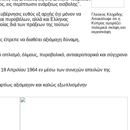
ς, εις περίπτωσιν ενάρξεως εισβολης".
υβέρνησις ευθύς εξ αρχής όχι μόνον να
Γλαύκος Κληρίδης:
Αποκάλυψε ότι η
και πυροβόλων, αλλά και Ελληνας
Κύπρος αγοράζει
ποίας διά των πράξεων της τούτων
πολεμικά σκάφη και
αεροσκάφη
ος έπρεπε να διαθέτει αξιόμαχη δύναμη,
ρύ οπλισμό, όλμους, πυροβολικό, αντιαεροπορικά και σύγχρονο
ς 18 Απριλίου 1964 εν μέσω των συνεχών απειλών της
αρτίως αξιόμαχον και καλώς εξωπλισμένην