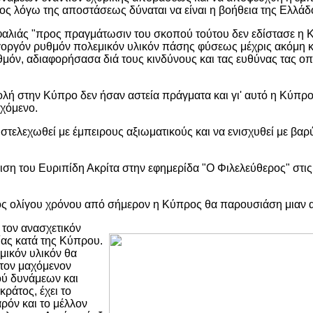
ος λόγω της αποστάσεως δύναται να είναι η βοήθεια της Ελλάδο
αλιάς "προς πραγμάτωσιν του σκοπού τούτου δεν εδίστασε η Κ
γοργόν ρυθμόν πολεμικόν υλικόν πάσης φύσεως μέχρις ακόμη 
ιθμόν, αδιαφορήσασα διά τους κινδύνους και τας ευθύνας τας ο
βολή στην Κύπρο δεν ήσαν αστεία πράγματα και γι' αυτό η Κύπρ
εχόμενο.
στελεχωθεί με έμπειρους αξιωματικούς και να ενισχυθεί με βα
ση του Ευριπίδη Ακρίτα στην εφημερίδα "Ο Φιλελεύθερος" στι
τός ολίγου χρόνου από σήμερον η Κύπρος θα παρουσιάση μιαν 
η τον ανασχετικόν
ίας κατά της Κύπρου.
μικόν υλικόν θα
τον μαχόμενον
ού δυνάμεων και
ράτος, έχει το
ρόν και το μέλλον