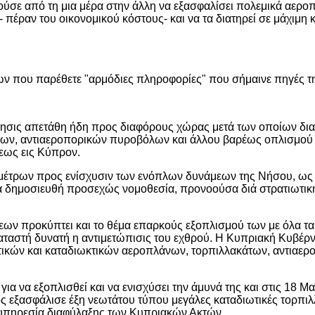
ρούσε από τη μια μέρα στην άλλη να εξασφαλίσει πολεμικά αερο
- πέραν του οικονομικού κόστους- και να τα διατηρεί σε μάχιμη
ων που παρέθετε "αρμόδιες πληροφορίες" που σήμαινε πηγές 
σις απετάθη ήδη προς διαφόρους χώρας μετά των οποίων δια
των, αντιαεροπορικών πυροβόλων και άλλου βαρέως οπλισμού 
εως εις Κύπρον.
 μέτρων προς ενίσχυσιν των ενόπλων δυνάμεων της Νήσου, ως
θα δημοσιευθή προσεχώς νομοθεσία, προνοούσα διά στρατιωτική
ων προκύπτει και το θέμα επαρκούς εξοπλισμού των με όλα τα
ταστή δυνατή η αντιμετώπισις του εχθρού. Η Κυπριακή Κυβέρ
τικών και καταδιωκτικών αεροπλάνων, τορπιλλακάτων, αντιαε
 να εξοπλισθεί και να ενισχύσει την άμυνά της και στις 18 Μα
ρος εξασφάλισε έξη νεωτάτου τύπου μεγάλες καταδιωτικές τορπ
η υπηρεσία διαφύλαξης των Κυπριακών Ακτών.