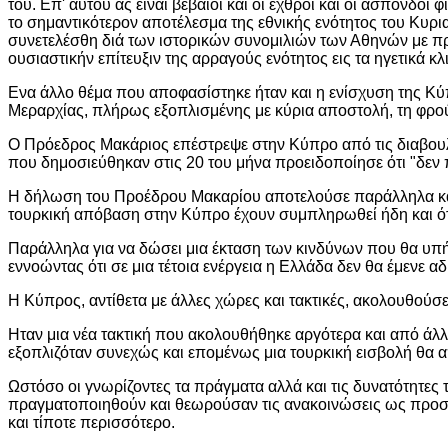
του. Επ' αυτού ας είναι βέβαιοι και οι εχθροί και οι άσπονδοι 
το σημαντικότερον αποτέλεσμα της εθνικής ενότητος του Κυρι
συνετελέσθη διά των ιστορικών συνομιλιών των Αθηνών με π
ουσιαστικήν επίτευξιν της αρραγούς ενότητος εις τα ηγετικά κλ
Ενα άλλο θέμα που αποφασίστηκε ήταν και η ενίσχυση της Κ
Μεραρχίας, πλήρως εξοπλισμένης με κύρια αποστολή, τη φρο
Ο Πρόεδρος Μακάριος επέστρεψε στην Κύπρο από τις διαβουλε
που δημοσιεύθηκαν στις 20 του μήνα προειδοποίησε ότι "δεν 
Η δήλωση του Προέδρου Μακαρίου αποτελούσε παράλληλα και α
τουρκική απόβαση στην Κύπρο έχουν συμπληρωθεί ήδη και ότι
Παράλληλα για να δώσει μια έκταση των κινδύνων που θα υπ
εννοώντας ότι σε μια τέτοια ενέργεια η Ελλάδα δεν θα έμενε α
Η Κύπρος, αντίθετα με άλλες χώρες και τακτικές, ακολουθούσε 
Ηταν μια νέα τακτική που ακολουθήθηκε αργότερα και από άλλε
εξοπλιζόταν συνεχώς και επομένως μια τουρκική εισβολή θα 
Ωστόσο οι γνωρίζοντες τα πράγματα αλλά και τις δυνατότητες
πραγματοποιηθούν και θεωρούσαν τις ανακοινώσεις ως προσπ
και τίποτε περισσότερο.