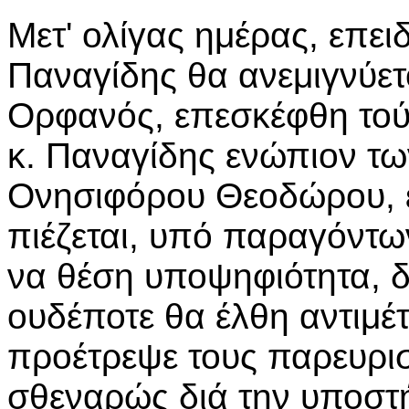
Μετ' ολίγας ημέρας, επειδ
Παναγίδης θα ανεμιγνύετο
Ορφανός, επεσκέφθη τούτο
κ. Παναγίδης ενώπιον των
Ονησιφόρου Θεοδώρου, ε
πιέζεται, υπό παραγόντ
να θέση υποψηφιότητα, δε
ουδέποτε θα έλθη αντιμέ
προέτρεψε τους παρευρ
σθεναρώς διά την υποστή