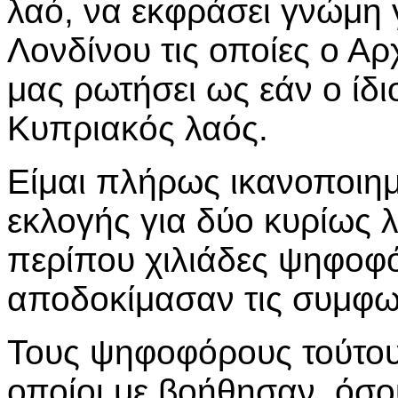
λαό, να εκφράσει γνώμη γ
Λονδίνου τις οποίες ο Α
μας ρωτήσει ως εάν ο ίδ
Κυπριακός λαός.
Είμαι πλήρως ικανοποιη
εκλογής για δύο κυρίως λ
περίπου χιλιάδες ψηφοφό
αποδοκίμασαν τις συμφων
Τους ψηφοφόρους τούτου
οποίοι με βοήθησαν, όσο