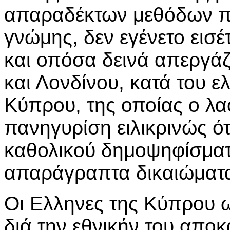
απαραδέκτων μεθόδων π
γνώμης, δεν εγένετο εισ
και οπόσα δεινά απεργάζ
και Λονδίνου, κατά του ε
Κύπρου, της οποίας ο λα
πανηγυρίση ειλικρινώς ότ
καθολικού δημοψηφίσματ
απαράγραπτα δικαιώματα
Οι Ελληνες της Κύπρου 
διά την εθνικήν του αποκ