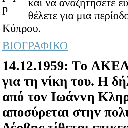
και να αναζητήσετε ε
θέλετε για μια περίοδ
Κύπρου.
ΒΙΟΓΡΑΦΙΚΟ
14.12.1959: Τo ΑΚΕΛ
για τη vίκη τoυ. Η 
από τov Iωάvvη Κληρ
απoσύρεται στηv πoλι
Δέρβης τίθεται επικε