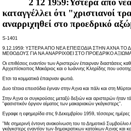
2 12 1959:Υστερα από νέ
καταγγέλλει ότι "χριστιανοί τ
αναρριχηθεί στο προεδρικό αξώ
S-1401
9.12.1959: ΥΣΤΕΡΑ ΑΠΟ ΝΕΑ ΕΠΕΙΣΟΔΙΑ ΣΤΗΝ ΑΧΝΑ Τ
ΜΕΘΟΔΟΥΣ ΓΙΑ ΝΑ ΑΝΑΡΡΙΧΘΕΙ ΣΤΟ ΠΡΟΕΔΡΙΚΟ ΑΞΙΩΜΑ
Οι επιθέσεις εναντίον των Αριστερών έπαιρναν διαστάσεις κ
Αρχιεπίσκοπος Μακάριος και ο Ιωάννης Κληρίδης που υσοτηρ
Ετσι τα κομματικά έπαιρναν φωτιά.
Δυο τέτοια επεισόδια έγιναν στην Αχνα και πάλι και στη Μύρτο
Στην Αχνα οι συγκρούσες μεταξύ δεξιών και αριστερών ήταν 
"φασιστικόν όργιον αίματος των μακαριακών γκάγκστερς".
Εγραφε η εφημερίδα στις 9 Δεκεμβρίου 1959, τέσσερις ημέρες 
"Με σημερινή έντονη ανακοίνωση του το Δημοτικό Συμβούλιο 
γκάγκστερς εναντίον των δημοκρατικων κατοίκων Αχνας και κατ