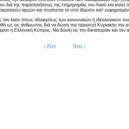
ρον διά της παραποιήσεως της ετημηγορίας του Λαού και καλεί 
οκρατικών αρχών και σιχαίνεται το υπό ίδρυσιν κατ' ευφημισμό
 τον λαόν όπως αδιακρίτως των κοινωνικών ή ιδεολογικών του
αθή ως εις άνθρωπος διά να δώση την προσεχή Κυριακήν την απ
ερον η Ελληνική Κύπρος. Να δώση εις την δικτατορίαν και τον 
< Prev
Next >