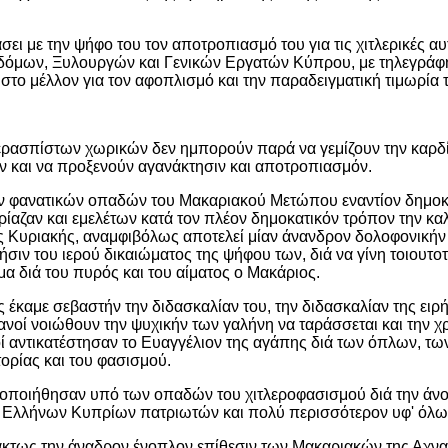
ει με την ψήφο του τον αποτροπιασμό του για τις χιτλερικές αυ
ικοδόμων, Ξυλουργών και Γενικών Εργατών Κύπρου, με τηλεγρά
στο μέλλον για τον αφοπλισμό και την παραδειγματική τιμωρί
περασπίστων χωρικών δεν ημπορούν παρά να γεμίζουν την καρδ
ιν και να προξενούν αγανάκτησιν και αποτροπιασμόν.
ν φανατικών οπαδών του Μακαριακού Μετώπου εναντίον δημοκρ
δρίαζαν και εμελέτων κατά τον πλέον δημοκατικόν τρόπον την κα
Κυριακής, αναμφιβόλως αποτελεί μίαν άνανδρον δολοφονικήν α
ιν του ιερού δικαιώματος της ψήφου των, διά να γίνη τοιουτ
μα διά του πυρός και του αίματος ο Μακάριος.
έκαμε σεβαστήν την διδασκαλίαν του, την διδασκαλίαν της ειρήν
τιανοί νοιώθουν την ψυχικήν των γαλήνη να ταράσσεται και την 
οί αντικατέστησαν το Ευαγγέλιον της αγάπης διά των όπλων, τω
τορίας και του φασισμού.
μοποιήθησαν υπό των οπαδών του χιτλεροφασισμού διά την άνοδο
ων Ελλήνων Κυπρίων πατριωτών και πολύ περισσότερον υφ' όλω
κτως την άναδρον ένοπλον επίθεσιν των Μακαριακών της Αχνας