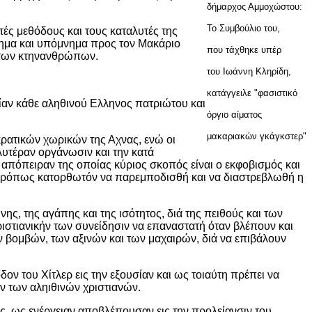
δήμαρχος Αμμοχώστου:
Το Συμβούλιο του,
τές μεθόδους και τους καταλυτές της
φημα και υπόμνημα προς τον Μακάριο
που τάχθηκε υπέρ
α των κτηνανθρώπων.
του Ιωάννη Κληρίδη,
κατάγγειλε "φασιστικό
ίαν κάθε αληθινού Ελληνος πατριώτου και
όργιο αίματος
μακαριακών γκάγκστερ"
ατικών χωρικών της Αχνας, ενώ οι
λυτέραν οργάνωσιν και την κατά
πόπειραν της οποίας κύριος σκοπός είναι ο εκφοβισμός και
οτρόπως κατορθωτόν να παρεμποδισθή και να διαστρεβλωθή η
ης, της αγάπης και της ισότητος, διά της πειθούς και των
χριστιανικήν των συνείδησιν να επαναστατή όταν βλέπουν και
ν βομβών, των αξινών και των μαχαιρών, διά να επιβάλουν
ν του Χίτλερ εις την εξουσίαν και ως τοιαύτη πρέπει να
ν των αληιθινών χριστιανών.
, ως ενέργειαν αποβλέπουσαν εις την προλείανσιν του