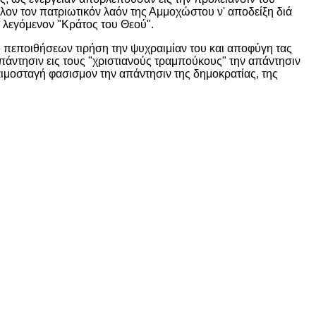
όλον τον πατριωτικόν λαόν της Αμμοχώστου ν' αποδείξη διά
ν λεγόμενον "Κράτος του Θεού".
 πεποιθήσεων τιρήση την ψυχραιμίαν του και αποφύγη τας
άντησιν εις τους "χριστιανούς τραμπούκους" την απάντησιν
αιμοσταγή φασισμον την απάντησιν της δημοκρατίας, της