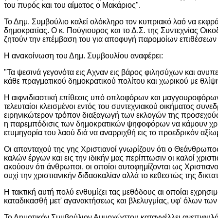
του πυρός και του αίματος ο Μακάριος".
Το Δημ. Συμβούλιο καλεί ολόκληρο τον κυπριακό λαό να εκφράσ
δημοκρατίας. Ο κ. Πούγιουρος και το Δ.Σ. της Συντεχνίας Ο
ζητούν την επέμβαση του για αποφυγή παρομοίων επιθέσεων 
Η ανακοίνωση του Δημ. Συμβουλίου αναφέρει:
"Τα ψεσινά γεγονότα εις Αχναν εις βάρος φιλησύχων και ανυ
κάθε πραγματικού δημοκρατικού πολίτου και χωρικού με θλίψ
Η αιφνιδιαστική επίθεσις υπό οπλοφόρων και μαγγουροφόρω
τελευταίοι κλεισμένοι εντός του συντεχνιακού οικήματος συνε
ειρηνικώτερον τρόπον διαξαγωγή των εκλογών της προσεχούς 
η παρεμπόδισις των δημοκρατικών ψηφοφόρων να κάμουν χρήσ
ετυμηγορία του λαού διά να αναρριχθή εις το προεδρικόν αξίω
Οι απανταχού της γης Χριστιανοί γνωρίζουν ότι ο Θεάνθρωπος 
καλών έργων και εις την ιδικήν μας περίπτωσιν οι καλοί χρισ
ακούουν ότι άνθρωποι, οι οποίοι αυτοφημίζονται ως Χριστιαν
ουχί την χριστιανικήν διδασκαλίαν αλλά το κεθεστώς της δικτα
Η τακτική αυτή πολύ ενθυμίζει τας μεθόδους αι οποίαι εχρησι
καταδικασθή μετ' αγανακτήσεως και βλελυγμίας, υφ' όλων τ
Το Δημοτικόν Συμβούλιον Αμμοχώστου καταγγέλλει ανεπιφυλά