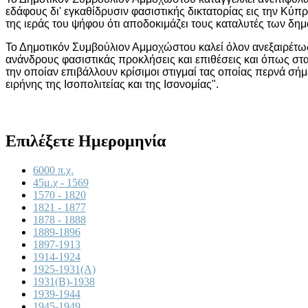
εδάφους δι' εγκαθίδρυσιν φασιστικής δικτατορίας εις την Κύπ
της ιεράς του ψήφου ότι αποδοκιμάζει τους καταλυτές των δημ
Το Δημοτικόν Συμβούλιον Αμμοχώστου καλεί όλον ανεξαιρέτως
ανάνδρους φασιστικάς προκλήσεις και επιθέσεις και όπως στ
την οποίαν επιβάλλουν κρίσιμοι στιγμαί τας οποίας περνά σήμ
ειρήνης της Ισοπολιτείας και της Ισονομίας".
Επιλέξετε Ημερομηνία
6000 π.χ.
45μ.χ - 1569
1570 - 1820
1821 - 1877
1878 - 1888
1889-1896
1897-1913
1914-1924
1925-1931(A)
1931(B)-1938
1939-1944
1945-1949