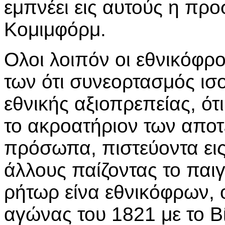
εμπνέει εις αυτούς η πρ
Κομιμφόρμ.
Ολοι λοιπόν οι εθνικόφρο
των ότι συνεορτασμός ισο
εθνικής αξιοπρεπείας, ότ
το ακροατήριον των αποτ
πρόσωπα, πιστεύοντα εις
άλλους παίζοντας το παι
ρήτωρ είνα εθνικόφρων, 
αγώνας του 1821 με το Βί