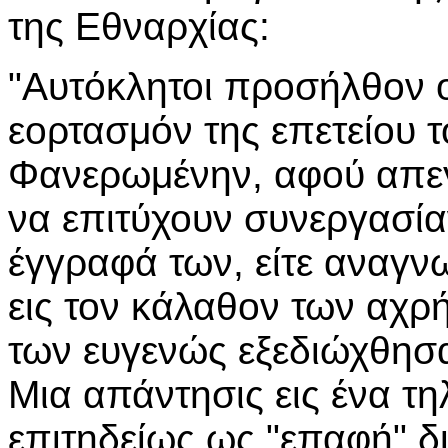
της Εθναρχίας:
"Αυτόκλητοι προσήλθον ο
εορτασμόν της επετείου 
Φανερωμένην, αφού απ
να επιτύχουν συνεργασία
έγγραφά των, είτε αναγν
εις τον κάλαθον των αχρ
των ευγενώς εξεδιώχθησ
Μια απάντησις εις ένα τ
επιτηδείως ως "επαφή" δι