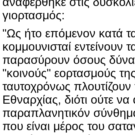
αναφέρθηκε στις δυσκολίε
γιορτασμός:
"Ως ήτο επόμενον κατά τ
κομμουνισταί εντείνουν 
παρασύρουν όσους δύναν
"κοινούς" εορτασμούς της
ταυτοχρόνως πλουτίζουν 
Εθναρχίας, διότι ούτε να
παραπλανητικόν σύνθημα
που είναι μέρος του σατα