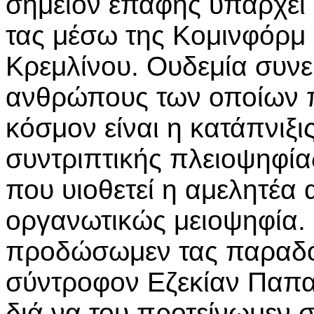
σημείον επαφής υπάρχει
τας μέσω της Κομινφόρμ 
Κρεμλίνου. Ουδεμία συνε
ανθρώπους των οποίων π
κόσμον είναι η κατάπνιξι
συντριπτικής πλειοψηφία
που υιοθετεί η αμελητέα 
οργανωτικώς μειοψηφία.
προδώσωμεν τας παραδό
σύντροφον Εζεκίαν Παπα
διά να του προτείνωμεν 