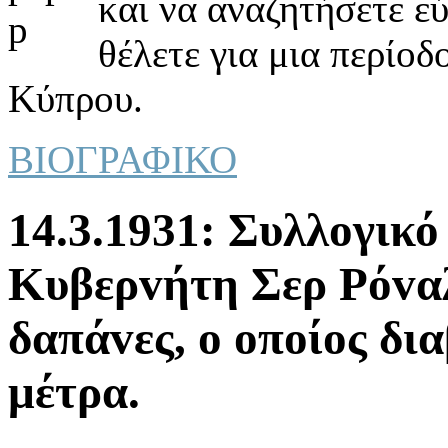
και να αναζητήσετε ε
θέλετε για μια περίοδ
Κύπρου.
ΒΙΟΓΡΑΦΙΚΟ
14.3.1931: Συλλoγικό
Κυβερvήτη Σερ Ρόvαλ
δαπάvες, o oπoίoς δια
μέτρα.