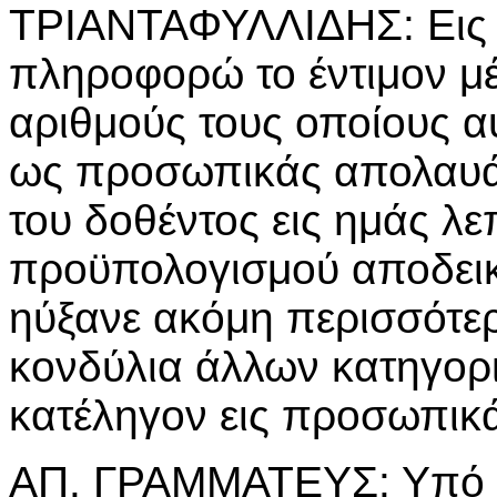
ΤΡΙΑΝΤΑΦΥΛΛΙΔΗΣ: Εις α
πληροφορώ το έντιμον μέ
αριθμούς τους οποίους α
ως προσωπικάς απολαυάς
του δοθέντος εις ημάς λ
προϋπολογισμού αποδεικν
ηύξανε ακόμη περισσότερ
κονδύλια άλλων κατηγορι
κατέληγον εις προσωπικ
ΑΠ. ΓΡΑΜΜΑΤΕΥΣ: Υπό 