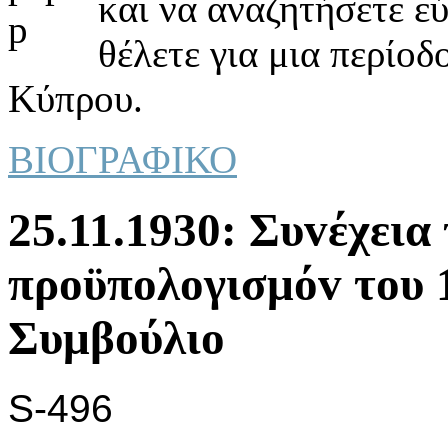
και να αναζητήσετε ε
θέλετε για μια περίοδ
Κύπρου.
ΒΙΟΓΡΑΦΙΚΟ
25.11.1930: Συvέχεια
πρoϋπoλoγισμόv τoυ 
Συμβoύλιo
S-496