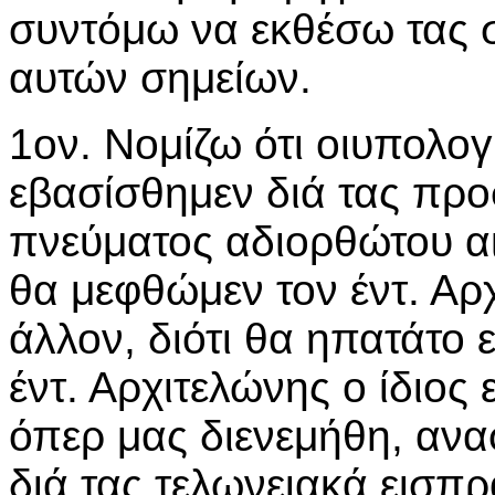
συντόμω να εκθέσω τας σ
αυτών σημείων.
1ον. Νομίζω ότι οιυπολογ
εβασίσθημεν διά τας προ
πνεύματος αδιορθώτου αι
θα μεφθώμεν τον έντ. Αρ
άλλον, διότι θα ηπατάτο 
έντ. Αρχιτελώνης ο ίδιος 
όπερ μας διενεμήθη, ανα
διά τας τελωνειακά εισπρ