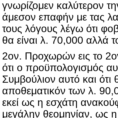
γνωρίζομεν καλύτερον την
άμεσον επαφήν με τας λαϊ
τους λόγους λέγω ότι φοβ
θα είναι λ. 70,000 αλλά 
2ον. Προχωρών εις το 2ο
ότι ο προϋπολογισμός αυτ
Συμβούλιον αυτό και ότ
αποθεματικόν των λ. 90,
εκεί ως η εσχάτη ανακούφ
μεγάλην θεομηνίαν, ως η 