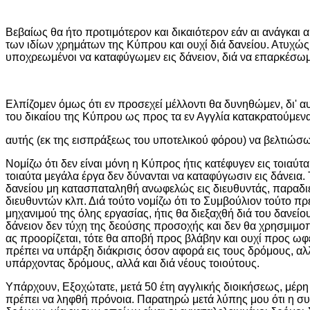
Βεβαίως θα ήτο προτιμότερον και δικαιότερον εάν αι ανάγκαι
των ιδίων χρημάτων της Κύπρου και ουχί διά δανείου. Ατυχώς τ
υποχρεωμένοι να καταφύγωμεν εις δάνειον, διά να επαρκέσωμ
Ελπίζομεν όμως ότι εν προσεχεί μέλλοντι θα δυνηθώμεν, δι' α
του δικαίου της Κύπρου ως προς τα εν Αγγλία κατακρατούμεν
αυτής (εκ της εισπράξεως του υποτελικού φόρου) να βελτιώσ
Νομίζω ότι δεν είναι μόνη η Κύπρος ήτις κατέφυγεν εις τοιαύτ
τοιαύτα μεγάλα έργα δεν δύνανται να καταφύγωσιν εις δάνεια. 
δανείου μη κατασπαταληθή ανωφελώς εις διευθυντάς, παραδι
διευθυντών κλπ. Διά τούτο νομίζω ότι το Συμβούλιον τούτο πρέ
μηχανιμού της όλης εργασίας, ήτις θα διεξαχθή διά του δανείου
δάνειον δεν τύχη της δεούσης προσοχής και δεν θα χρησμιμοπ
ας προορίζεται, τότε θα αποβή προς βλάβην και ουχί προς ωφέ
πρέπει να υπάρξη διάκρισις όσον αφορά εις τους δρόμους, αλλά
υπάρχοντας δρόμους, αλλά και διά νέους τοιούτους.
Υπάρχουν, Εξοχώτατε, μετά 50 έτη αγγλικής διοικήσεως, μέρη
πρέπει να ληφθή πρόνοια. Παρατηρώ μετά λύπης μου ότι η συγ