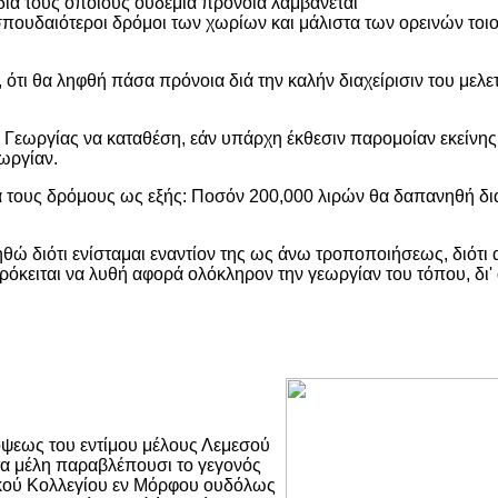
 διά τους οποίους ουδεμία πρόνοια λαμβάνεται
πουδαιότεροι δρόμοι των χωρίων και μάλιστα των ορεινών τοιούτω
α, ότι θα ληφθή πάσα πρόνοια διά την καλήν διαχείρισιν του με
εωργίας να καταθέση, εάν υπάρχη έκθεσιν παρομοίαν εκείνης 
ωργίαν.
ά τους δρόμους ως εξής: Ποσόν 200,000 λιρών θα δαπανηθή δι
διότι ενίσταμαι εναντίον της ως άνω τροποποιήσεως, διότι αύ
όκειται να λυθή αφορά ολόκληρον την γεωργίαν του τόπου, δι' 
όψεως του εντίμου μέλους Λεμεσού
τα μέλη παραβλέπουσι το γεγονός
γικού Κολλεγίου εν Μόρφου ουδόλως