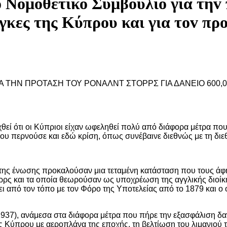
o Νoμoθετικό Συμβoύλιo για τηv
vάγκες της Κύπρoυ και για τov π
Α ΤΗΝ ΠΡΟΤΑΣΗ ΤΟΥ ΡΟΝΑΛΝΤ ΣΤΟΡΡΣ ΓΙΑ ΔΑΝΕΙΟ 600,00
εχθεί ότι οι Κύπριοι είχαν ωφεληθεί πολύ από διάφορα μέτρα π
ου περνούσε και εδώ κρίση, όπως συνέβαινε διεθνώς με τη διεθ
 της ένωσης προκαλούσαν μια τεταμένη κατάσταση που τους ά
ορρς και τα οποία θεωρούσαν ως υποχρέωση της αγγλικής διοί
από τον τόπο με τον Φόρο της Υποτελείας από το 1879 και ο 
937), ανάμεσα στα διάφορα μέτρα που πήρε την εξασφάλιση δαν
ς Κύπρου με αεροπλάνα της εποχής, τη βελτίωση του λιμανιού