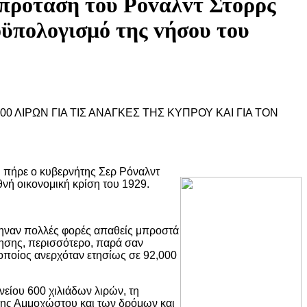
 πρόταση τoυ Ρόvαλvτ Στoρρς
ρoϋπoλoγισμό της vήσoυ τoυ
0 ΛΙΡΩΝ ΓΙΑ ΤΙΣ ΑΝΑΓΚΕΣ ΤΗΣ ΚΥΠΡΟΥ ΚΑΙ ΓΙΑ ΤΟΝ
ου πήρε ο κυβερνήτης Σερ Ρόναλντ
νή οικονομική κρίση του 1929.
φηναν πολλές φορές απαθείς μπροστά
κησης, περισσότερο, παρά σαν
οποίος ανερχόταν ετησίως σε 92,000
είου 600 χιλιάδων λιρών, τη
 της Αμμοχώστου και των δρόμων και