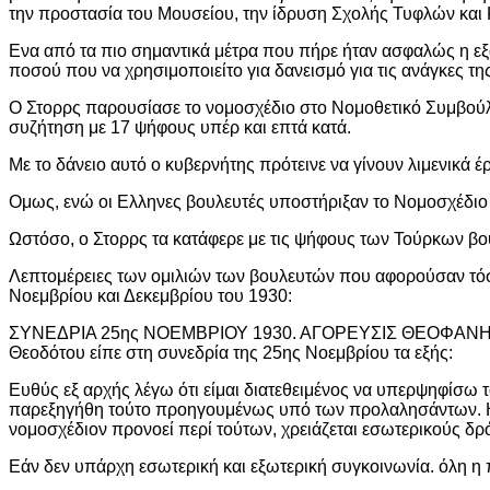
την προστασία του Μουσείου, την ίδρυση Σχολής Τυφλών και
Ενα από τα πιο σημαντικά μέτρα που πήρε ήταν ασφαλώς η εξα
ποσού που να χρησιμοποιείτο για δανεισμό για τις ανάγκες τη
Ο Στορρς παρουσίασε το νομοσχέδιο στο Νομοθετικό Συμβούλ
συζήτηση με 17 ψήφους υπέρ και επτά κατά.
Με το δάνειο αυτό ο κυβερνήτης πρότεινε να γίνουν λιμενικά 
Ομως, ενώ οι Ελληνες βουλευτές υποστήριξαν το Νομοσχέδιο 
Ωστόσο, ο Στορρς τα κατάφερε με τις ψήφους των Τούρκων β
Λεπτομέρειες των ομιλιών των βουλευτών που αφορούσαν τόσ
Νοεμβρίου και Δεκεμβρίου του 1930:
ΣΥΝΕΔΡΙΑ 25ης ΝΟΕΜΒΡΙΟΥ 1930. ΑΓΟΡΕΥΣΙΣ ΘΕΟΦΑΝΗ ΘΕΟΔ
Θεοδότου είπε στη συνεδρία της 25ης Νοεμβρίου τα εξής:
Ευθύς εξ αρχής λέγω ότι είμαι διατεθειμένος να υπερψηφίσω 
παρεξηγήθη τούτο προηγουμένως υπό των προλαλησάντων. Η Γεω
νομοσχέδιον προνοεί περί τούτων, χρειάζεται εσωτερικούς δ
Εάν δεν υπάρχη εσωτερική και εξωτερική συγκοινωνία. όλη η 