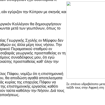
 εάν εγύριζον την Κύπρον με σκηνάς και
εωργικόν Κολλέγιον θα δημιουργήσουν
φέρωνται μετά των γεωπόνων, όπως το
ρτίας Γεωργικής Σχολής εν Μόρφου δεν
αθμών εις άλλα μέρη τους νήσου. Την
ντρικού Περαματικού σταθμού εν
 σοβαράς γεωργικής προσπαθείας εν τη
τίμους συναδέλφους μου, ότι εγώ
ιαύτης προσπαθείας καθ' όλην την
έλος Πάφου, νομίζω ότι η επιστημονική
όρφου, θα αποδώση αγαθά αποτελεσματα
αιάς κυρίας της επαρχίας Πάφου να
Σε σπάνιο υδροβιότοπο μετ
 της επιστημονικής εργασίας καθότι
ταξίδι τους στην Αφρική στη
ηγούν ταύτα καθόλην την Νήσον. Διά τους
ποποιήσεως.