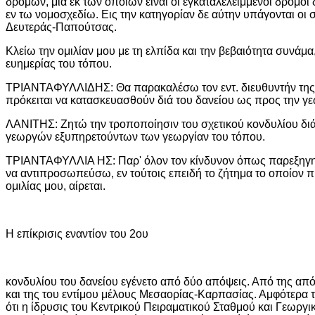
δρόμων, μία εκ των οποίων είναι οι εγκαταλελειμμένοι δρόμοι
εν τω νομοσχεδίω. Εις την κατηγορίαν δε αύτην υπάγονται οι σ
Δευτεράς-Παπούτσας.
Κλείω την ομιλίαν μου με τη ελπίδα και την βεβαιότητα συνάμ
ευημερίας του τόπου.
ΤΡΙΑΝΤΑΦΥΛΛΙΔΗΣ: Θα παρακαλέσω τον εντ. διευθυντήν της Γ
πρόκειται να κατασκευασθούν διά του δανείου ως προς την γε
ΛΑΝΙΤΗΣ: Ζητώ την τροποποίησιν του σχετικού κονδυλίου δι
γεωργών εξυπηρετούντων των γεωργίαν του τόπου.
ΤΡΙΑΝΤΑΦΥΛΛΙΑ ΗΣ: Παρ' όλον τον κίνδυνον όπως παρεξηγηθώ 
να αντιπροσωπεύσω, εν τούτοις επειδή το ζήτημα το οποίον πρ
ομιλίας μου, αίρεται.
Η επίκρισις εναντίον του 2ου
κονδυλίου του δανείου εγένετο από δύο απόψεις. Από της απ
και της του εντίμου μέλους Μεσαορίας-Καρπασίας. Αμφότερα 
ότι η ίδρυσις του Κεντρικού Πειραματικού Σταθμού και Γεωρ