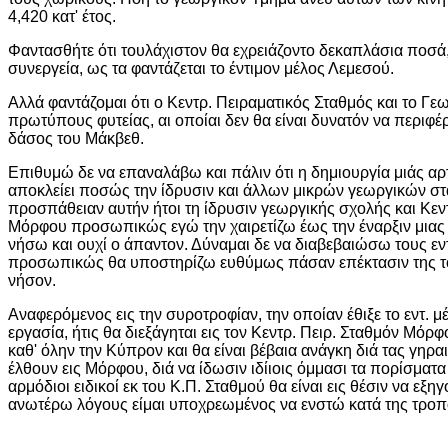
4,420 κατ' έτος.
Φαντασθήτε ότι τουλάχιστον θα εχρειάζοντο δεκαπλάσια ποσά,
συνεργεία, ως τα φαντάζεται το έντιμον μέλος Λεμεσού.
Αλλά φαντάζομαι ότι ο Κεντρ. Πειραματικός Σταθμός και το Γ
πρωτύπους φυτείας, αι οποίαι δεν θα είναι δυνατόν να περι
δάσος του Μάκβεθ.
Επιθυμώ δε να επαναλάβω και πάλιν ότι η δημιουργία μιάς α
αποκλείει ποσώς την ίδρυσιν και άλλων μικρών γεωργικών στ
προσπάθειαν αυτήν ήτοι τη ίδρυσιν γεωργικής σχολής και Κε
Μόρφου προσωπικώς εγώ την χαιρετίζω έως την έναρξιν μιας
νήσω και ουχί ο άπαντον. Δύναμαι δε να διαβεβαιώσω τους εν
προσωπικώς θα υποστηρίζω ευθύμως πάσαν επέκτασιν της το
νήσον.
Αναφερόμενος εις την συροτροφίαν, την οποίαν έθιξε το εντ. μ
εργασία, ήτις θα διεξάγηται εις τον Κεντρ. Πειρ. Σταθμόν Μ
καθ' όλην την Κύπρον και θα είναι βέβαια ανάγκη διά τας γηρ
έλθουν εις Μόρφου, διά να ίδωσιν ιδίιοις όμμασι τα πορίσματα
αρμόδιοι ειδικοί εκ του Κ.Π. Σταθμού θα είναι εις θέσιν να εξ
ανωτέρω λόγους είμαι υποχρεωμένος να ενστώ κατά της τρο