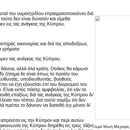
 αυταί του νομοσχεδίου επραγματοποιούντο διά
ούτο δεν είναι δυνατόν και είμεθα
εν εις τας ανάγκας της Κύπρου.
υστηράς οικονομίας και διά της αποδείξεως
α χρήματα
ωμεν τας ανάγκας της Κύπρου.
α δάνεια, αλλά όλα κράτη. Οσάκις θα κάμωσι
Το ζήτημα δε είναι όπως το προϊόν του
ευθυντάς, υποδιευθυντάς, βοηθούς
πει να έχη εξουσίαν επί του διορισμού του
. Είναι εκτός πάσης αμφιβολίας, ότι εάν το
οιθή επαξίως διά τας ανάγκας της Κύπρου δι'
λειαν του τόπου. Διά τούτο νομίζω ότι δεν
 πρέπει το δάνειον να διατεθή όχι μόνον δι'
 απρόσιτα εις την Κύπρον και περί αυτών
κοινωνία της Κύπρου διηρέθη εις τρεις τάξεις
Ιερά Μονή Μαχαιρά,