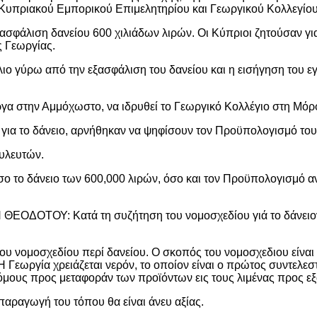
 Κυπριακού Εμπορικού Επιμελητηρίου και Γεωργικού Κολλεγίο
σφάλιση δανείου 600 χιλιάδων λιρών. Οι Κύπριοι ζητούσαν για
ς Γεωργίας.
ιο γύρω από την εξασφάλιση του δανείου και η εισήγηση του 
έργα στην Αμμόχωστο, να ιδρυθεί το Γεωργικό Κολλέγιο στη Μόρφ
για το δάνειο, αρνήθηκαν να ψηφίσουν τον Προϋπολογισμό του
ουλευτών.
ο το δάνειο των 600,000 λιρών, όσο και τον Προϋπολογισμό α
ΟΤΟΥ: Κατά τη συζήτηση του νομοσχεδίου γιά το δάνειον 
του νομοσχεδίου περί δανείου. Ο σκοπός του νομοσχεδιου είνα
ργία χρειάζεται νερόν, το οποίον είναι ο πρώτος συντελεστής
ρόμους προς μεταφοράν των προϊόντων εις τους λιμένας προς ε
παραγωγή του τόπου θα είναι άνευ αξίας.