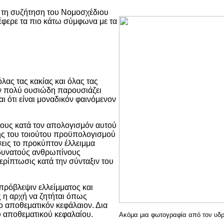
 συζήτηση του Νομοσχέδιου
έφερε τα πιο κάτω σύμφωνα με τα
ας τας κακίας και όλας τας
ν πολύ ουσιώδη παρουσιάζει
ι ότι είναι μοναδικόν φαινόμενον
τους κατά τον απολογισμόν αυτού
κτης του τοιούτου προϋπολογισμού
σεις το προκύπτον έλλειμμα
ς δυνατούς ανθρωπίνους
ίπτωσις κατά την σύνταξιν του
πρόβλεψιν ελλείμματος και
 η αρχή να ζητήται όπως
ο αποθεματικόν κεφάλαιον. Δια
υ αποθεματικού κεφαλαίου.
Ακόμα μια φωτογραφία από τον υδρ