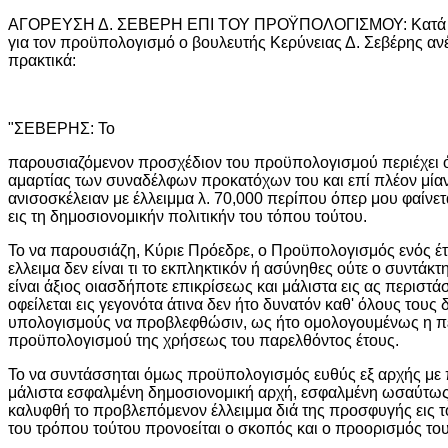
ΑΓΟΡΕΥΣΗ Δ. ΣΕΒΕΡΗ ΕΠΙ ΤΟΥ ΠΡΟΫΠΟΛΟΓΙΣΜΟΥ: Κατά τη
για τον προϋπολογισμό ο βουλευτής Κερύνειας Δ. Σεβέρης αν
πρακτικά:
"ΣΕΒΕΡΗΣ: Το
παρουσιαζόμενον προσχέδιον του προϋπολογισμού περιέχει όλ
αμαρτίας των συναδέλφων προκατόχων του και επί πλέον μία
ανισοσκέλειαν με έλλειμμα λ. 70,000 περίπου όπερ μου φαίνετα
εις τη δημοσιονομικήν πολιτικήν του τόπου τούτου.
Το να παρουσιάζη, Κύριε Πρόεδρε, ο Προϋπολογισμός ενός έ
ελλειμα δεν είναι τι το εκπληκτικόν ή ασύνηθες ούτε ο συντά
είναι άξιος οιασδήποτε επικρίσεως και μάλιστα εις ας περιστά
οφείλεται εις γεγονότα άτινα δεν ήτο δυνατόν καθ' όλους του
υπολογισμούς να προβλεφθώσιν, ως ήτο ομολογουμένως η περ
προϋπολογισμού της χρήσεως του παρελθόντος έτους.
Το να συντάσσηται όμως προϋπολογισμός ευθύς εξ αρχής με 
μάλιστα εσφαλμένη δημοσιονομική αρχή, εσφαλμένη ωσαύτως
καλυφθή το προβλεπόμενον έλλειμμα διά της προσφυγής εις τ
του τρόπου τούτου προνοείται ο σκοπός και ο προορισμός το