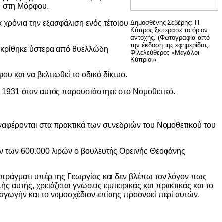
υ στη Μόρφου.
 χρόνια την εξασφάλιση ενός τέτοιου
Δημοσθένης Σεβέρης: Η
Κύπρος ξεπέρασε το όριον
αντοχής. (Φωτογραφία από
την έκδοση της εφημερίδας
εγκρίθηκε ύστερα από θυελλώδη
Φιλελεύθερος «Μεγάλοι
Κύπριοι»
ου και να βελτιωθεί το οδικό δίκτυο.
 1931 όταν αυτός παρουσιάστηκε στο Νομοθετικό.
ναφέρονται στα πρακτικά των συνεδριών του Νομοθετικού του
των 600.000 λιρών ο βουλευτής Ορεινής Θεοφάνης
ι πράγματι υπέρ της Γεωργίας και δεν βλέπω τον λόγον πως
 αυτής, χρειάζεται γνώσεις εμπειρικάς και πρακτικάς και το
ξαγωγήν και το νομοσχέδιον επίσης προονοεί περί αυτών.