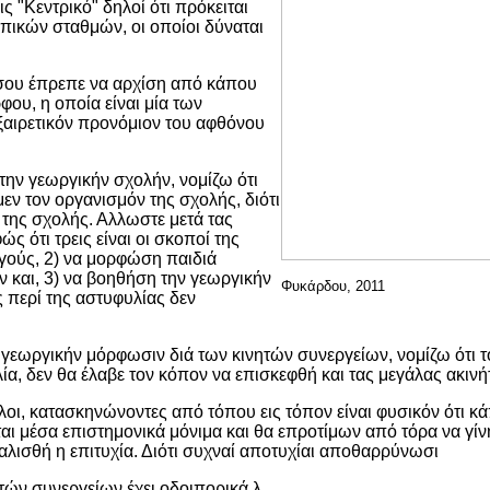
ς "Κεντρικό" δηλοί ότι πρόκειται
οπικών σταθμών, οι οποίοι δύναται
σου έπρεπε να αρχίση από κάπου
ου, η οποία είναι μία των
αιρετικόν προνόμιον του αφθόνου
την γεωργικήν σχολήν, νομίζω ότι
εν τον οργανισμόν της σχολής, διότι
 της σχολής. Αλλωστε μετά τας
ς ότι τρεις είναι οι σκοποί της
ργούς, 2) να μορφώση παιδιά
 και, 3) να βοηθήση την γεωργικήν
Φυκάρδου, 2011
 περί της αστυφυλίας δεν
γεωργικήν μόρφωσιν διά των κινητών συνεργείων, νομίζω ότι τ
ία, δεν θα έλαβε τον κόπον να επισκεφθή και τας μεγάλας ακινήτ
αλοι, κατασκηνώνοντες από τόπου εις τόπον είναι φυσικόν ότι
ται μέσα επιστημονικά μόνιμα και θα επροτίμων από τόρα να γί
λισθή η επιτυχία. Διότι συχναί αποτυχίαι αποθαρρύνωσι
τών συνεργείων έχει οδοιπορικά λ.