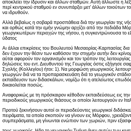
αποκλείει την ίδρυσιν και άλλων σταθμών. Αυτή άλλωστε η λέξι
περί κεντρικού σταθμού εν συνυπάρξει μετ' άλλων τοιούτων τ
να ιδρυθούν.
Αλλά βεβαίως η σοβαρά προσπάθεια διά την γεωργίαν της νή
και ορθώς κατά την εμήν γνώμην αρχίζει από την πεδιάδα Μόρφ
γεωργικωτέρων περιοχών της νήσου, η συγκεντρώνουσα το εξ
ύδατος
Αι άλλαι επικρίσεις του Βουλευτού Μεσαορίας-Καρπασίας δια 
δεν έχουν την θέσιν των καθόσον την στιγμήν αυτήν δεν κρίνομ
αύται αφορούν τον οργανισμόν και τον τρόπον της λειτουργίας
δηλώσεις του εντ. Διευθυντού της Γεωργίας όστις εξήγησε σαφώ
Σχολής (Κολλεγίου) ήτοι: 1). Να μορφώση γεωργικούς λειτου
γεωργών διά να τα προπαρασκευάση διά το γεωργικόν στάδιον
εκπαίδευσιν των διδασκάλων, νομίζω ότι η ατελείωτος επωδός
δικαιολείται ποσώς.
Αναφορικώς με τη πρόσκαιρον κέθοδον εκπαιδεύσεως εις την 
περιοδικούς γεωργικούς θιάσους οι οποίοι λειτουργούν εν Ιταλ
Προτού ξεκινήσουν αυτοί οι περιοδεύοντες γεωργικοί διδάσκ
πειράματα, τα οποία σκοπούν να γίνουν εις Μόρφου, χρειάζον
συμπεράσματα, μη γίνωνται ενώπιον των χωριών, πριν εξασφα
τους χωρικούς. Ηδη το γεωργικόν Τμήμα άνευ αυτών των κινη