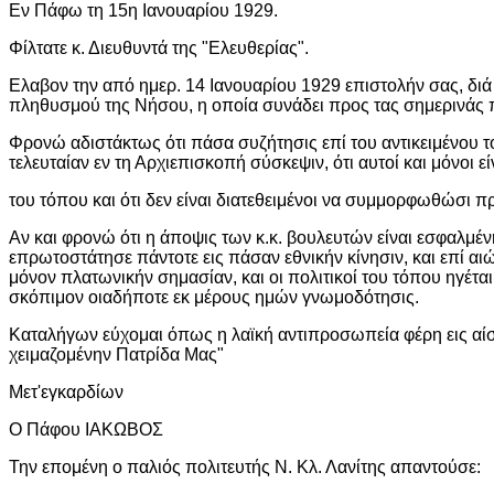
Εν Πάφω τη 15η Ιανουαρίου 1929.
Φίλτατε κ. Διευθυντά της "Ελευθερίας".
Ελαβον την από ημερ. 14 Ιανουαρίου 1929 επιστολήν σας, διά 
πληθυσμού της Νήσου, η οποία συνάδει προς τας σημερινάς πε
Φρονώ αδιστάκτως ότι πάσα συζήτησις επί του αντικειμένου
τελευταίαν εν τη Αρχιεπισκοπή σύσκεψιν, ότι αυτοί και μόνοι ε
του τόπου και ότι δεν είναι διατεθειμένοι να συμμορφωθώσι 
Αν και φρονώ ότι η άποψις των κ.κ. βουλευτών είναι εσφαλμένη
επρωτοστάτησε πάντοτε εις πάσαν εθνικήν κίνησιν, και επί αιώ
μόνον πλατωνικήν σημασίαν, και οι πολιτικοί του τόπου ηγέται
σκόπιμον οιαδήποτε εκ μέρους ημών γνωμοδότησις.
Καταλήγων εύχομαι όπως η λαϊκή αντιπροσωπεία φέρη εις αίσι
χειμαζομένην Πατρίδα Μας"
Μετ'εγκαρδίων
Ο Πάφου ΙΑΚΩΒΟΣ
Την επομένη ο παλιός πολιτευτής Ν. Κλ. Λανίτης απαντούσε: