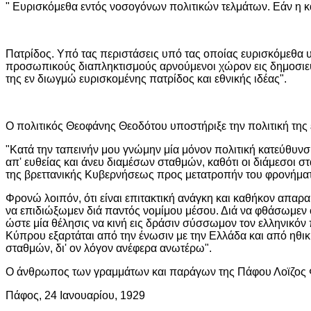
" Ευρισκόμεθα εντός νοσογόνων πολιτικών τελμάτων. Εάν η κα
Πατρίδος. Υπό τας περιστάσεις υπό τας οποίας ευρισκόμεθα 
προσωπικούς διαπληκτισμούς αρνούμενοι χώρον εις δημοσιε
της εν διωγμώ ευρισκομένης πατρίδος και εθνικής ιδέας".
Ο πολιτικός Θεοφάνης Θεοδότου υποστήριξε την πολιτική της έ
"Κατά την ταπεινήν μου γνώμην μία μόνον πολιτική κατεύθυνσ
απ' ευθείας και άνευ διαμέσων σταθμών, καθότι οι διάμεσοι 
της βρεττανικής Κυβερνήσεως προς μετατροπήν του φρονήματ
Φρονώ λοιπόν, ότι είναι επιτακτική ανάγκη και καθήκον απαρα
να επιδιώξωμεν διά παντός νομίμου μέσου. Διά να φθάσωμεν
ώστε μία θέλησις να κινή εις δράσιν σύσσωμον τον ελληνικόν 
Κύπρου εξαρτάται από την ένωσιν με την Ελλάδα και από ηθικ
σταθμών, δι' ον λόγον ανέφερα ανωτέρω".
Ο άνθρωπος των γραμμάτων και παράγων της Πάφου Λοϊζος Φιλ
Πάφος, 24 Ιανουαρίου, 1929