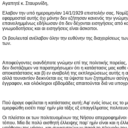
Αγαπητέ κ. Σταυρινίδη,
Ελαβον την υπό ημερομηνίαν 14/1/1929 επιστολήν σας. Νομίζω
εφαρμοσταί αυτής όχι μόνην δεν εζήτησαν κανενός την γνώμην
επανειλημμένως εδήλωσαν ότι δεν δέχονται εισηγήσεις από καν
γνωμοδοτήσεις και αι εισηγήσεις είναι άσκοποι.
Οι βουλευταί ανέλαβον όλην την ευθύνην της διαχειρίσεως τ
των.
Αποφεύγοντες οιανδήποτε γνώμην επί της πολιτικής πορείας,
δεν διστάζομεν να παρατηρήσωμεν ότι η κατάστασις μας καθε 
αποκατάστασις και β) εν αναβολή της εκπληρώσεως αυτής η αυ
αλλά τουναντίον δεικνύεται εις τα ύψιστα των ζητημάτων ασ
έγγραφον, και ολόκληροι εβδομάδες απαιτούνται διά να υπογρ
Πού άραγε οφείλεται η κατάστασις αυτή; Αφ' ενός ίσως εις το 
εμορφώθη εισέτι παρ' ημίν μία τάξις εξ επαγγέλματος πολιτευ
Οι πλείστοι εκ των πολιτευομένων της Νήσου απερροφημένοι 
τόπου. Μία δε πολύ αισθητή έλλειψης παρ' ημίν είναι και η έλ
υπόθεσιν της νήσου, και συγκεντρώνων παρά το πλευρόν του το