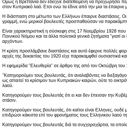
Ομως η Βρεττανία δεν έδειχνε διατεθειμένη να προχωρήσει πέ
στον Κυπριακό λαό. Ετσι ενώ τα έδινε από την μια τα έπαιρνε
Η διάσπαση στο μέτωπο των Ελλήνων έπαιρνε διαστάσεις. Οι 
γραμμή, ενώ μερικοί βουλευτές προσπαθούσαν να παρακάμπτου
Είναι χαρακτηριστική η σύσκεφη στις 17 Νοεμβρίου 1928 που έγ
Ποινικού Νόμου και τα άλλα πολιτικά γενικά ζητήματα "γιατί ο
αρχόντων.
Η κρίση προσλάμβανε διαστάσεις και αυτό έφερνε πολλές φορέ
αρχές της δεκαετίας του 1920 είχε παρακαμφθεί ουσιαστικά κα
Η εφημερίδα "Ελευθερία" σε άρθρο της από τον Οκτώβρη του 
"Κατηγορούμεν τους βουλευτάς, ότι αναλαβόντες να διεξαγάγο
ως απαιτεί το κρίσιμον των Κυπριακών καιρών, ούτε το οικ
λαού.
Κατηγορούμεν τους βουλευτάς ότι ει και δεν έπεισαν την Κυβ
στάσιν.
Κατηγορούμεν τους βουλευτάς, ότι καίτοι είναι Ελληνες, ουδέ
επιδρώσι κάκιστα επί του φρονήματος τους Ελληνικου λαού τ
Κατηγορούμεν τους βουλευτάς διά τα συγχοροχάρτια, τα οποί