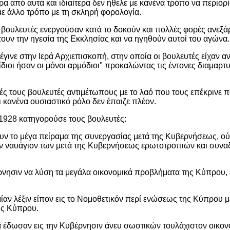
ρα από αυτά και ιδιαίτερα δεν ήθελε με κανένα τρόπο να περιο
 με άλλο τρόπο με τη σκληρή φορολογία.
βουλευτές ενεργούσαν κατά το δοκούν και πολλές φορές ανεξάρ
ν την ηγεσία της Εκκλησίας και να ηγηθούν αυτοί του αγώνα.
ινε στην Ιερά Αρχιεπισκοπή, στην οποία οι βουλευτές είχαν ανα
ι ίδιοι ήσαν οι μόνοι αρμόδιοι" προκαλώντας τις έντονες διαμα
ς τους βουλευτές αντιμέτωπους με το λαό που τους επέκρινε π
ι κανένα ουσιαστικό ρόλο δεν έπαιζε πλέον.
1928 κατηγορούσε τους βουλευτές:
υν το μέγα πείραμα της συνεργασίας μετά της Κυβερνήσεως, ούτ
τρόν ναυάγιον των μετά της Κυβερνήσεως ερωτοτροπιών και συ
έρνησιν να λύση τα μεγάλα οικονομικά προβλήματα της Κύπρου,
 μίαν λέξιν είπον εις το Νομοθετικόν περί ενώσεως της Κύπρου 
ης Κύπρου.
α έδωσαν εις την Κυβέρνησιν άνευ σωστικών τουλάχιστον οικο