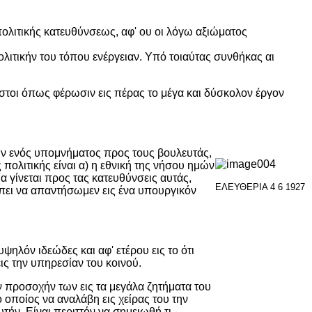
πολιτικής κατευθύνσεως, αφ' ου οι λόγω αξιώματος
ολιτικήν του τόπου ενέργειαν. Υπό τοιαύτας συνθήκας αι
στοι όπως φέρωσιν εις πέρας το μέγα και δύσκολον έργον
ιν ενός υπομνήματος προς τους βουλευτάς,
πολιτικής είναι α) η εθνική της νήσου ημών
 γίνεται προς τας κατευθύνσεις αυτάς,
ΕΛΕΥΘΕΡΙΑ 4 6 1927
πει να απαντήσωμεν εις ένα υπουργικόν
ψηλόν ιδεώδες και αφ' ετέρου εις το ότι
ις την υπηρεσίαν του κοινού.
 προσοχήν των εις τα μεγάλα ζητήματα του
ο οποίος να αναλάβη εις χείρας του την
τήν. Είναι περιττόν να σημειωθή τι