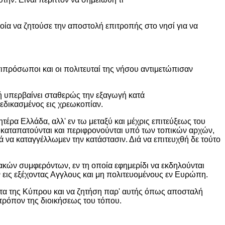
οία να ζητούσε την αποστολή επιτροπής στο νησί για να
τιπρόσωποι και οι πολιτευταί της νήσου αντιμετώπισαν
ή υπερβαίνει σταθερώς την εξαγωγή κατά
εδικασμένος εις χρεωκοπίαν.
έρα Ελλάδα, αλλ' εν τω μεταξύ και μέχρις επιτεύξεως του
οι καταπατούνται και περιφρονούνται υπό των τοπικών αρχών,
να καταγγέλλωμεν την κατάστασιν. Διά να επιτευχθή δε τούτο
ιακών συμφερόντων, εν τη οποία εφημερίδι να εκδηλούνται
άν εις εξέχοντας Αγγλους και μη πολιτευομένους εν Ευρώπη.
 τα της Κύπρου και να ζητήση παρ' αυτής όπως αποσταλή
τρόπον της διοικήσεως του τόπου.