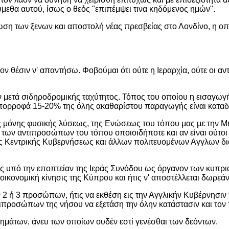
ύμεθα αυτού, ίσως ο θεός "επιπέμψει τινα κηδόμενος ημών".
ωση των ξενων και αποστολή νέας πρεσβείας στο Λονδίνο, η οπ
ν θέσιν ν' απαντήσω. Φοβούμαι ότι ούτε η Ιεραρχία, ούτε οι αν
 μετά σιδηροδρομικής ταχύτητος. Τόπος του οποίου η εισαγωγ
πορροφά 15-20% της όλης ακαθαρίστου παραγωγής είναι καταδ
 μόνης φυσικής λύσεως, της Ενώσεως του τόπου μας με την Μητ
ιαι των αντιπροσώπων του τόπου οποιοιδήποτε και αν είναι ούτ
 Κεντρικής Κυβερνήσεως και άλλων πολιτευομένων Αγγλων διά 
ερίς υπό την εποπτείαν της Ιεράς Συνόδου ως όργανον των κυπρ
ι οικονομική κίνησις της Κύπρου και ήτις ν' αποστέλλεται δωρε
 2 ή 3 προσώπων, ήτις να εκθέση εις την Αγγλικήν Κυβέρνησιν
ιπροσώπων της νήσου να εξετάση την όλην κατάστασιν και τον 
ημάτων, άνευ των οποίων ουδέν εστί γενέσθαι των δεόντων.