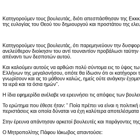
Κατηγορούμεν τους βουλευτάς, διότι απεσπάσθησαν της Εκκκλ
της ευλογίας του Θεού του δημιουργού και προστάτου της ελε
Κατηγορούμεν τους βουλευτάς, ότι παρεμηνεύουν την δυσφορί
ανελεύθερον διοίκησιν του αντί τουναντίον προβάλωσι ταύτη
απέναντι των δεσποτών αυτού.
Και καλούμεν αυτούς να αρθώσι πολύ σύντομα εις το ύψος 
Ελλήνων της μεγαλονήσου, οπότε θα ίδωσιν ότι οι κατήγοροι 
γνωρίσουν και ας το μάθουν καλώς, ημείς ούτε ανάγκην έχομε
τα ιερά και τα όσια ημών".
Η ίδια εφημερίδα ανέλαβε να ερευνήσει τις απόψεις των βου
Το ερώτημα που έθεσε ήταν: " Ποία πρέπει να είναι η πολιτι
περιστάσεις και οποία δύναται να έχη καλύτερα αποτελέσματα 
Στην έρευνα απάντησαν αρκετοί βουλευτές και παράγοντες της
Ο Μητροπολίτης Πάφου Ιάκωβος απαντούσε: