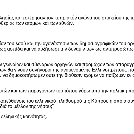
ησίας και εστέρησαν τον κυπριακόν αγώνα του στοιχείου της ιε
υθερίας των ατόμων και των εθνών.
αν του λαού και την αγανάκτησιν των δημοσιογραφικών του οργ
ν ως ασπίδα και να αυξήσωσι την δύναμιν των ως αντιπροσώπω
των γενναίων και σθεναρών αρχηγών και προμάχων των απαρα
των θα γίνουν συνήγοροι της αναμενομένης Ελληνοπρεπούς πολιτ
ν να δημοκοπήσωμεν ούτε την διάθεσιν έχομεν να παίζωμεν εν 
λευτών και των παραγόντων του τόπου γύρω από την πολιτική πο
κή κατεύθυνσις του ελληνικού πληθυσμού της Κύπρου η οποία συ
διά το μέλλον της νήσου;"
 ελληνικής κοινότητας.