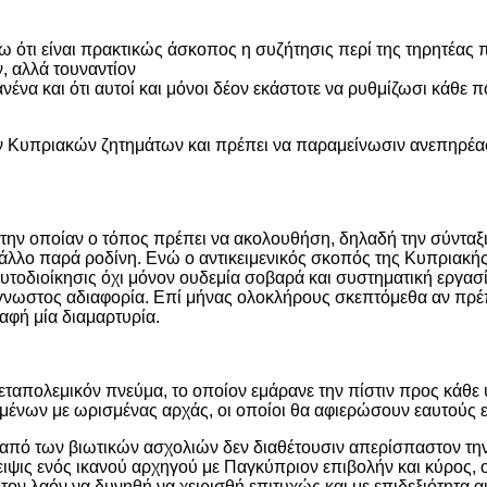
 ότι είναι πρακτικώς άσκοπος η συζήτησις περί της τηρητέας 
, αλλά τουναντίον
ένα και ότι αυτοί και μόνοι δέον εκάστοτε να ρυθμίζωσι κάθε π
ων Κυπριακών ζητημάτων και πρέπει να παραμείνωσιν ανεπηρέα
 την οποίαν ο τόπος πρέπει να ακολουθήση, δηλαδή την σύνταξ
άλλο παρά ροδίνη. Ενώ ο αντικειμενικός σκοπός της Κυπριακής 
τοδιοίκησις όχι μόνον ουδεμία σοβαρά και συστηματική εργασία
ύγγνωστος αδιαφορία. Επί μήνας ολοκλήρους σκεπτόμεθα αν πρέ
αφή μία διαμαρτυρία.
μεταπολεμικόν πνεύμα, το οποίον εμάρανε την πίστιν προς κάθε υ
ομένων με ωρισμένας αρχάς, οι οποίοι θα αφιερώσουν εαυτούς ε
από των βιωτικών ασχολιών δεν διαθέτουσιν απερίσπαστον την
λειψις ενός ικανού αρχηγού με Παγκύπριον επιβολήν και κύρος, 
ν λαόν να δυνηθή να χειρισθή επιτυχώς και με επιδεξιότητα αυ