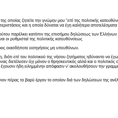
της οποίας ζητείτε την γνώμην μου "επί της πολιτικής κατευθύ
ριστάσεις και η οποία δύναται να έχη καλήτερα αποτελέσματα δ
 τούτου παρέλκει κατόπιν της επισήμου δηλώσεως των Ελλήνων
ίναι οι ρυθμισταί της πολιτικής κατευθύνσεως
προς οιασδήποτε εισηγήσεις μη υπευθύνων.
, διότι επί του πολιτικού της νήσου ζητήματος ηδύναντο να έχω
νας διετέλεσεν όχι μόνον ο θρησκευτικός αλλά και ο πολιτικός 
 έχουσιν ήδη ειλημμένην απόφασιν ν' ακολουθήσουν την γραμμήν 
ον πέρας το βαρύ έργον το οποίον διά των δηλώσεων της ανέλα