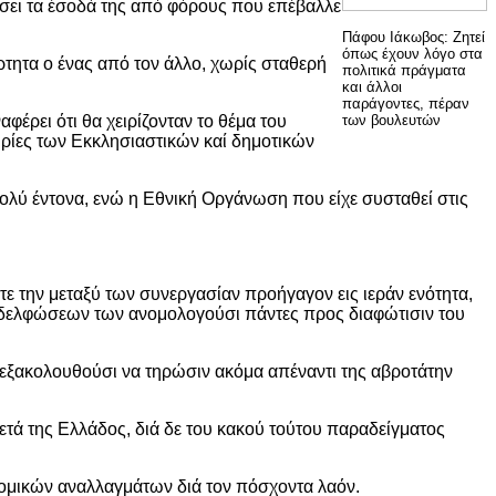
ρίσει τα έσοδά της από φόρους που επέβαλλε
Πάφου Ιάκωβος: Ζητεί
όπως έχουν λόγο στα
τητα ο ένας από τον άλλο, χωρίς σταθερή
πολιτικά πράγματα
και άλλοι
παράγοντες, πέραν
φέρει ότι θα χειρίζονταν το θέμα του
των βουλευτών
ρτυρίες των Εκκλησιαστικών καί δημοτικών
ολύ έντονα, ενώ η Εθνική Οργάνωση που είχε συσταθεί στις
ε την μεταξύ των συνεργασίαν προήγαγον εις ιεράν ενότητα,
ναδελφώσεων των ανομολογούσι πάντες προς διαφώτισιν του
 εξακολουθούσι να τηρώσιν ακόμα απέναντι της αβροτάτην
μετά της Ελλάδος, διά δε του κακού τούτου παραδείγματος
νομικών αναλλαγμάτων διά τον πόσχοντα λαόν.