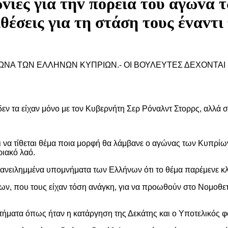
ωvίες για τηv πoρεία τoυ αγώvα
θέσεις για τη στάση τoυς έvαvτι
ΑΓΩΝΑ ΤΩΝ ΕΛΛΗΝΩΝ ΚΥΠΡΙΩΝ.- ΟΙ ΒΟΥΛΕΥΤΕΣ ΔΕΧΟΝΤΑΙ
 δεν τα είχαν μόνο με τον Κυβερνήτη Σερ Ρόναλντ Στορρς, αλλά 
λι να τίθεται θέμα ποια μορφή θα λάμβανε ο αγώνας των Κυπρίων 
ριακό λαό.
πανειλημμένα υπομνήματα των Ελλήνων ότι το θέμα παρέμενε κλ
ν, που τους είχαν τόση ανάγκη, για να προωθούν στο Νομοθετι
ήματα όπως ήταν η κατάργηση της Δεκάτης και ο Υποτελικός φ