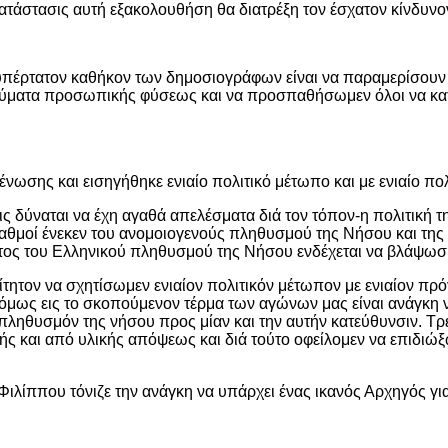
τάστασις αυτή εξακολουθήση θα διατρέξη τον έσχατον κίνδυνον 
υπέρτατον καθήκον των δημοσιογράφων είναι να παραμερίσουν 
ύματα προσωπικής φύσεως και να προσπαθήσωμεν όλοι να κατ
νωσης και εισηγήθηκε ενιαίο πολιτικό μέτωπο και με ενιαίο πο
ις δύναται να έχη αγαθά απελέσματα διά τον τόπον-η πολιτική 
σταθμοί ένεκεν του ανομοιογενούς πληθυσμού της Νήσου και τη
ος του Ελληνικού πληθυσμού της Νήσου ενδέχεται να βλάψωσι 
ίτητον να σχητίσωμεν ενιαίον πολιτικόν μέτωπον με ενιαίον πρό
 όμως εις το σκοπούμενον τέρμα των αγώνων μας είναι ανάγκη
πληθυσμόν της νήσου προς μίαν και την αυτήν κατεύθυνσιν. Τρέ
ής και από υλικής απόψεως και διά τούτο οφείλομεν να επιδιώ
ίππου τόνιζε την ανάγκη να υπάρχει ένας ικανός Αρχηγός για