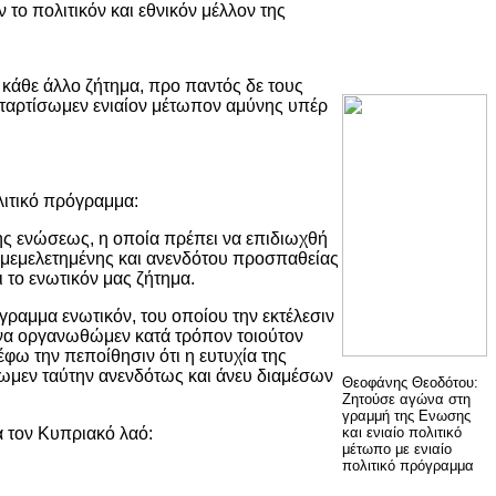
το πολιτικόν και εθνικόν μέλλον της
κάθε άλλο ζήτημα, προ παντός δε τους
αρτίσωμεν ενιαίον μέτωπον αμύνης υπέρ
λιτικό πρόγραμμα:
της ενώσεως, η οποία πρέπει να επιδιωχθή
ς μεμελετημένης και ανενδότου προσπαθείας
το ενωτικόν μας ζήτημα.
γραμμα ενωτικόν, του οποίου την εκτέλεσιν
 να οργανωθώμεν κατά τρόπον τοιούτον
φω την πεποίθησιν ότι η ευτυχία της
ξωμεν ταύτην ανενδότως και άνευ διαμέσων
Θεοφάνης Θεοδότου:
Ζητούσε αγώνα στη
γραμμή της Ενωσης
 τον Κυπριακό λαό:
και ενιαίο πολιτικό
μέτωπο με ενιαίο
πολιτικό πρόγραμμα