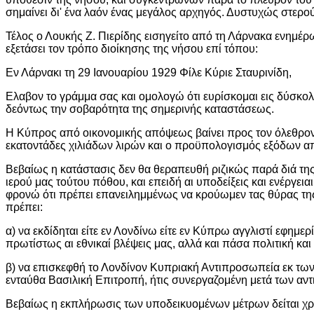
σημαίνει δι' ένα λαόν ένας μεγάλος αρχηγός. Δυστυχώς στερο
Τέλος ο Λουκής Ζ. Πιερίδης εισηγείτο από τη Λάρνακα ενημέρ
εξετάσει τον τρόπο διοίκησης της νήσου επί τόπου:
Εν Λάρνακι τη 29 Ιανουαρίου 1929 Φίλε Κύριε Σταυρινίδη,
Ελαβον το γράμμα σας και ομολογώ ότι ευρίσκομαι εις δύσκολο
δεόντως την σοβαρότητα της σημερινής καταστάσεως.
Η Κύπρος από οικονομικής απόψεως βαίνει προς τον όλεθρον
εκατοντάδες χιλιάδων λιρών και ο προϋπολογισμός εξόδων α
Βεβαίως η κατάστασις δεν θα θεραπευθή ριζικώς παρά διά της
ιερού μας τούτου πόθου, και επειδή αι υποδείξεις και ενέργε
φρονώ ότι πρέπει επανειλημμένως να κρούωμεν τας θύρας της
πρέπει:
α) να εκδίδηται είτε εν Λονδίνω είτε εν Κύπρω αγγλιστί εφημ
πρωτίστως αι εθνικαί βλέψεις μας, αλλά και πάσα πολιτική κα
β) να επισκεφθή το Λονδίνον Κυπριακή Αντιπροσωπεία εκ των
ενταύθα Βασιλική Επιτροπή, ήτις συνεργαζομένη μετά των αντ
Βεβαίως η εκπλήρωσις των υποδεικυομένων μέτρων δείται χρ