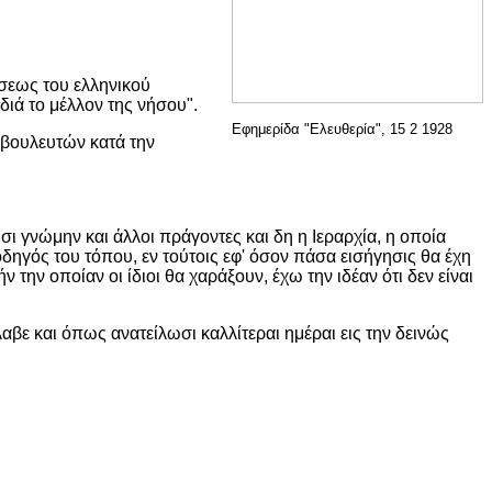
νσεως του ελληνικού
ιά το μέλλον της νήσου".
Εφημερίδα "Ελευθερία", 15 2 1928
 βουλευτών κατά την
σι γνώμην και άλλοι πράγοντες και δη η Ιεραρχία, η οποία
οδηγός του τόπου, εν τούτοις εφ' όσον πάσα εισήγησις θα έχη
την οποίαν οι ίδιοι θα χαράξουν, έχω την ιδέαν ότι δεν είναι
βε και όπως ανατείλωσι καλλίτεραι ημέραι εις την δεινώς